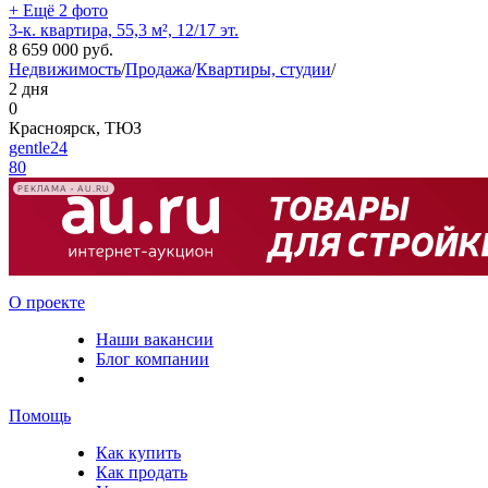
+ Ещё 2 фото
3-к. квартира, 55,3 м², 12/17 эт.
8 659 000
руб.
Недвижимость
/
Продажа
/
Квартиры, студии
/
2 дня
0
Красноярск, ТЮЗ
gentle24
80
РЕКЛАМА • AU.RU
О проекте
Наши вакансии
Блог компании
Помощь
Как купить
Как продать