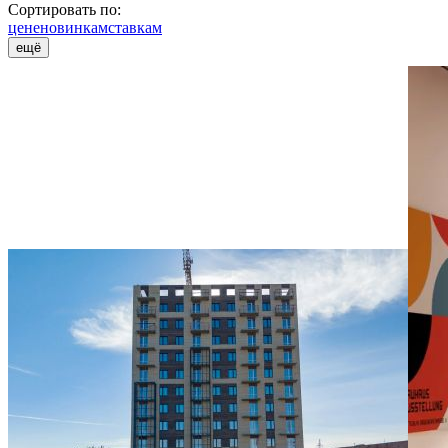
Сортировать по:
цене
новинкам
ставкам
ещё