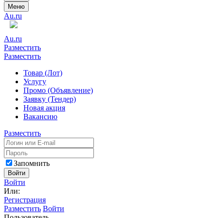
Меню
Au.ru
Au.ru
Разместить
Разместить
Товар (Лот)
Услугу
Промо (Объявление)
Заявку (Тендер)
Новая акция
Вакансию
Разместить
Запомнить
Войти
Войти
Или:
Регистрация
Разместить
Войти
Пользователь