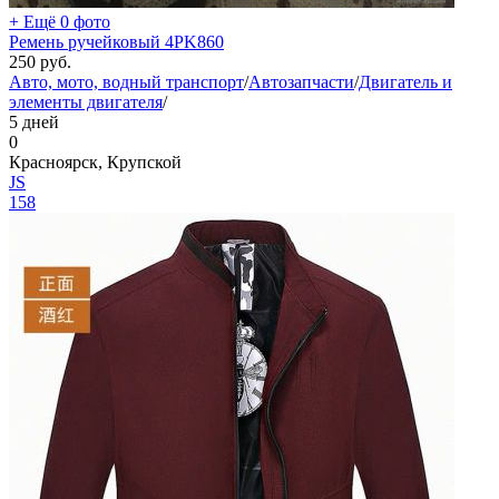
+ Ещё 0 фото
Ремень ручейковый 4PK860
250
руб.
Авто, мото, водный транспорт
/
Автозапчасти
/
Двигатель и
элементы двигателя
/
5 дней
0
Красноярск, Крупской
JS
158