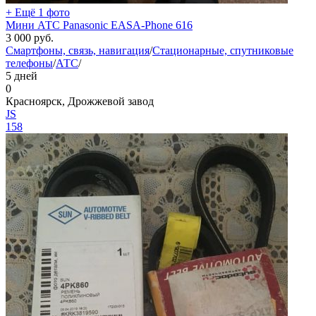
+ Ещё 1 фото
Мини АТС Panasonic EASA-Phone 616
3 000
руб.
Смартфоны, связь, навигация
/
Стационарные, спутниковые
телефоны
/
АТС
/
5 дней
0
Красноярск, Дрожжевой завод
JS
158