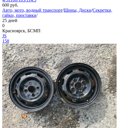
600
руб.
Авто, мото, водный транспорт
/
Шины, Диски
/
Секретки,
гайки, проставки
/
25 дней
0
Красноярск, БСМП
JS
158