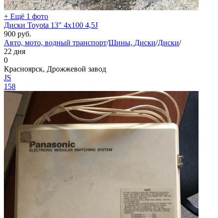
+ Ещё 1 фото
Диски Toyota 13" 4х100 4,5J
900
руб.
Авто, мото, водный транспорт
/
Шины, Диски
/
Диски
/
22 дня
0
Красноярск, Дрожжевой завод
JS
158