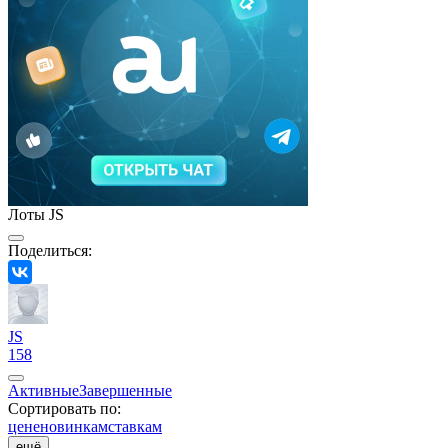
Лоты JS
Поделиться:
JS
158
Активные
Завершенные
Сортировать по:
цене
новинкам
ставкам
ещё