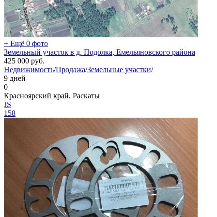
+ Ещё 0 фото
Земельный участок в д. Подолка, Емельяновского района
425 000
руб.
Недвижимость
/
Продажа
/
Земельные участки
/
9 дней
0
Красноярский край, Раскаты
JS
158