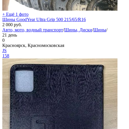
+ Ещё 1 фото
Шины GoodYear Ultra Grip 500 215/65/R16
2 000
руб.
Авто, мото, водный транспорт
/
Шины, Диски
/
Шины
/
21 день
0
Красноярск, Красномосковская
JS
158