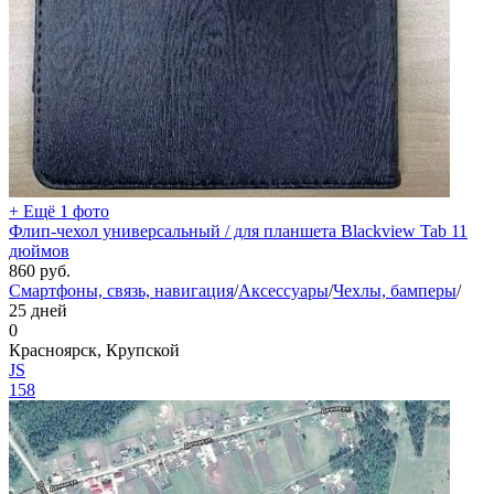
+ Ещё 1 фото
Флип-чехол универсальный / для планшета Blackview Tab 11
дюймов
860
руб.
Смартфоны, связь, навигация
/
Аксессуары
/
Чехлы, бамперы
/
25 дней
0
Красноярск, Крупской
JS
158