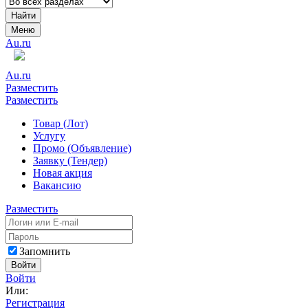
Найти
Меню
Au.ru
Au.ru
Разместить
Разместить
Товар (Лот)
Услугу
Промо (Объявление)
Заявку (Тендер)
Новая акция
Вакансию
Разместить
Запомнить
Войти
Войти
Или:
Регистрация