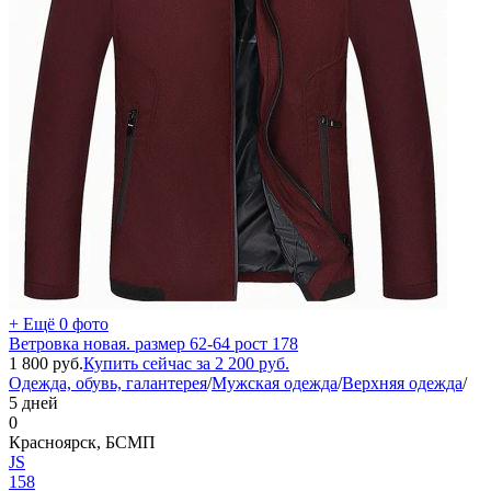
+ Ещё 0 фото
Ветровка новая. размер 62-64 рост 178
1 800
руб.
Купить сейчас за
2 200
руб.
Одежда, обувь, галантерея
/
Мужская одежда
/
Верхняя одежда
/
5 дней
0
Красноярск, БСМП
JS
158