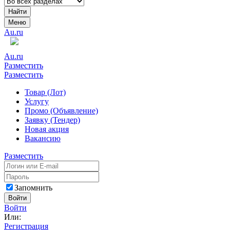
Найти
Меню
Au.ru
Au.ru
Разместить
Разместить
Товар (Лот)
Услугу
Промо (Объявление)
Заявку (Тендер)
Новая акция
Вакансию
Разместить
Запомнить
Войти
Войти
Или:
Регистрация