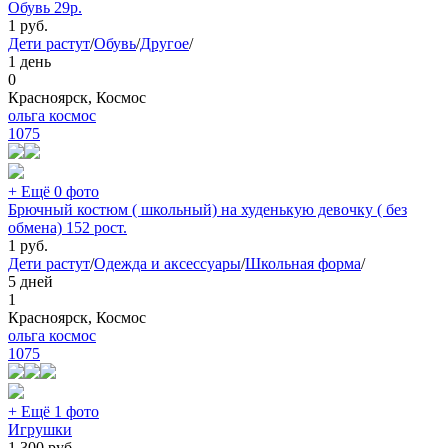
Обувь 29р.
1
руб.
Дети растут
/
Обувь
/
Другое
/
1 день
0
Красноярск, Космос
ольга космос
1075
+ Ещё 0 фото
Брючный костюм ( школьный) на худенькую девочку ( без
обмена) 152 рост.
1
руб.
Дети растут
/
Одежда и аксессуары
/
Школьная форма
/
5 дней
1
Красноярск, Космос
ольга космос
1075
+ Ещё 1 фото
Игрушки
1 300
руб.