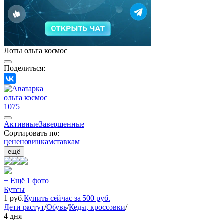
Лоты ольга космос
Поделиться:
ольга космос
1075
Активные
Завершенные
Сортировать по:
цене
новинкам
ставкам
ещё
+ Ещё 1 фото
Бутсы
1
руб.
Купить сейчас за
500
руб.
Дети растут
/
Обувь
/
Кеды, кроссовки
/
4 дня