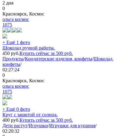
2 дня
0
Красноярск, Космос
ольга космос
1075
+ Ещё 1 фото
Шоколад ручной работы.
450
руб.
Купить сейчас за
500
руб.
Продукты
/
Кондитерские изделия, конфеты
/
Шоколад,
конфеты
/
02:27:24
0
Красноярск, Космос
ольга космос
1075
+ Ещё 0 фото
Круг с защитой от солнца.
400
руб.
Купить сейчас за
500
руб.
Дети растут
/
Игрушки
/
Игрушки для купания
/
02:20:32