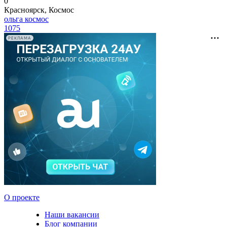
0
Красноярск, Космос
ольга космос
1075
РЕКЛАМА
О проекте
Наши вакансии
Блог компании