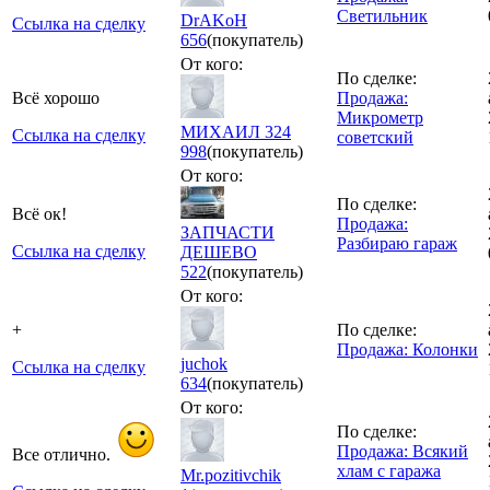
Светильник
DrAKoH
Ссылка на сделку
656
(покупатель)
От кого:
По сделке:
Всё хорошо
Продажа:
Микрометр
МИХАИЛ 324
Ссылка на сделку
советский
998
(покупатель)
От кого:
По сделке:
Всё ок!
Продажа:
ЗАПЧАСТИ
Разбираю гараж
Ссылка на сделку
ДЕШЕВО
522
(покупатель)
От кого:
+
По сделке:
Продажа: Колонки
juchok
Ссылка на сделку
634
(покупатель)
От кого:
По сделке:
Продажа: Всякий
Все отлично.
хлам с гаража
Mr.pozitivchik