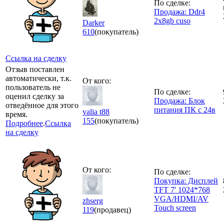
По сделке:
Продажа: Ddr4
2x8gb cuso
Darker
610
(покупатель)
Ссылка на сделку
Отзыв поставлен
автоматически, т.к.
От кого:
пользователь не
По сделке:
оценил сделку за
Продажа: Блок
отведённое для этого
питания ПК с 24в
valia t88
время.
155
(покупатель)
Подробнее
.
Ссылка
на сделку
От кого:
По сделке:
Покупка: Дисплей
TFT 7' 1024*768
VGA/HDMI/AV
zhserg
Touch screen
119
(продавец)