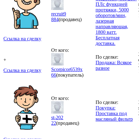
ПЛс функцией
протяжки, 5000
recruit9
оборотов/мин,
884
(продавец)
лазерная
направляющая,
1800 ватт.
Бесплатная
Ссылка на сделку
доставка.
От кого:
По сделке:
+
Продажа: Всякое
разное
Scorpicor6539x
Ссылка на сделку
66
(покупатель)
От кого:
По сделке:
Покупка:
Проставка под
st-202
масляный фильтр
22
(продавец)