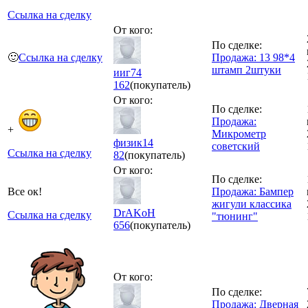
Ссылка на сделку
От кого:
По сделке:
🙂
Ссылка на сделку
Продажа: 13 98*4
штамп 2штуки
ииг74
162
(покупатель)
От кого:
По сделке:
Продажа:
+
Микрометр
физик14
советский
Ссылка на сделку
82
(покупатель)
От кого:
По сделке:
Все ок!
Продажа: Бампер
жигули классика
DrAKoH
Ссылка на сделку
"тюнинг"
656
(покупатель)
От кого:
По сделке:
Продажа: Дверная