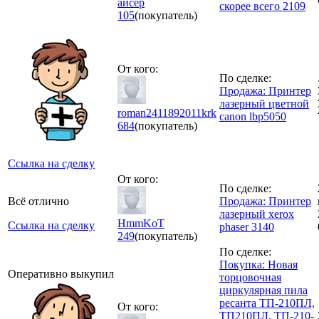
айсер
скорее всего 2109
105
(покупатель)
От кого:
По сделке:
Продажа: Принтер
лазерный цветной
roman2411892011krk
canon lbp5050
684
(покупатель)
Ссылка на сделку
От кого:
По сделке:
Всё отлично
Продажа: Принтер
лазерный xerox
HmmKoT
Ссылка на сделку
phaser 3140
249
(покупатель)
По сделке:
Покупка: Новая
Оперативно выкупил
торцовочная
циркулярная пила
ресанта ТП-210ПЛ,
От кого:
ТП210ПЛ, ТП-210-