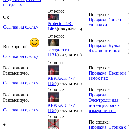
на сделку
От кого:
По сделке:
Ок
Продажа: Сирены
Protector1981
сигналки
Ссылка на сделку
1465
(покупатель)
От кого:
По сделке:
Продажа: Кучка
Все хорошо!
serega-m.ru
блоков питания
1131
(покупатель)
Ссылка на сделку
От кого:
Всё отлично.
По сделке:
Рекомендую.
Продажа: Дверной
КЕРЖАК-777
замок пвх
Ссылка на сделку
1164
(покупатель)
От кого:
По сделке:
Всё отлично.
Продажа:
Рекомендую.
Электроды для
КЕРЖАК-777
потенциальных
Ссылка на сделку
1164
(покупатель)
измерений ph
От кого:
По сделке:
+
Продажа: Стойка с