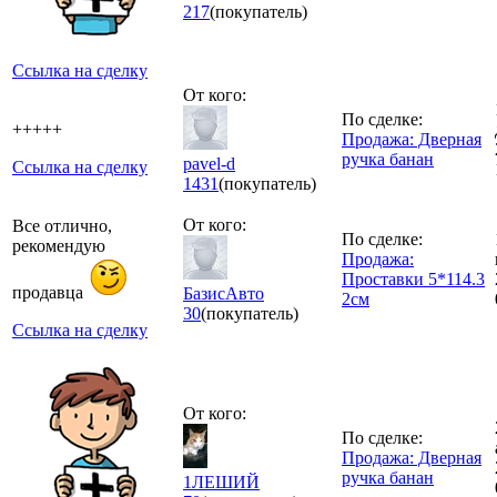
217
(покупатель)
Ссылка на сделку
От кого:
По сделке:
+++++
Продажа: Дверная
ручка банан
pavel-d
Ссылка на сделку
1431
(покупатель)
От кого:
Все отлично,
По сделке:
рекомендую
Продажа:
Проставки 5*114.3
продавца
БазисАвто
2см
30
(покупатель)
Ссылка на сделку
От кого:
По сделке:
Продажа: Дверная
ручка банан
1ЛЕШИЙ