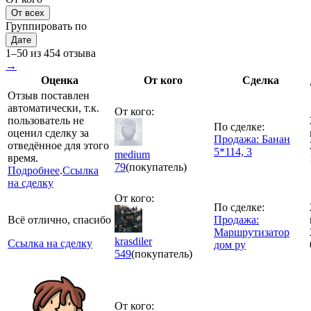
От всех
Группировать по
Дате
1–50 из 454 отзыва
→
Оценка
От кого
Сделка
Отзыв поставлен
автоматически, т.к.
От кого:
пользователь не
По сделке:
оценил сделку за
Продажа: Банан
отведённое для этого
5*114, 3
medium
время.
79
(покупатель)
Подробнее
.
Ссылка
на сделку
От кого:
По сделке:
Всё отлично, спасибо
Продажа:
Маршрутизатор
krasdiler
Ссылка на сделку
дом ру
549
(покупатель)
От кого: