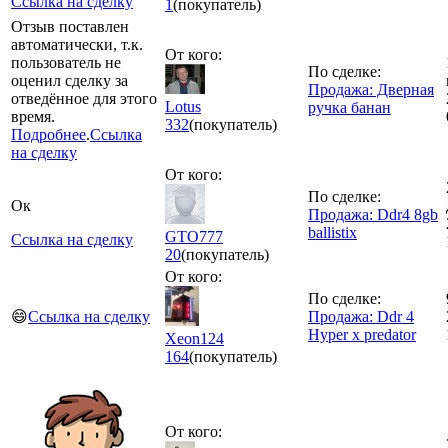
Ссылка на сделку
1
(покупатель)
Отзыв поставлен
автоматически, т.к.
От кого:
пользователь не
По сделке:
оценил сделку за
Продажа: Дверная
отведённое для этого
Lotus
ручка банан
время.
332
(покупатель)
Подробнее
.
Ссылка
на сделку
От кого:
По сделке:
Ок
Продажа: Ddr4 8gb
ballistix
GTO777
Ссылка на сделку
20
(покупатель)
От кого:
По сделке:
😄
Ссылка на сделку
Продажа: Ddr 4
Hyper x predator
Xeon124
164
(покупатель)
От кого: