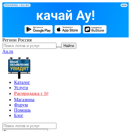
РЕКЛАМА • AU.RU
Регион
Россия
Найти
Au.ru
Каталог
Услуги
Распродажа с 1
₽
Магазины
Форум
Помощь
Блог