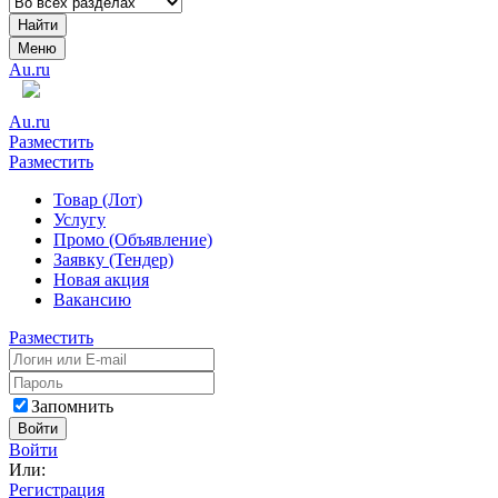
Найти
Меню
Au.ru
Au.ru
Разместить
Разместить
Товар (Лот)
Услугу
Промо (Объявление)
Заявку (Тендер)
Новая акция
Вакансию
Разместить
Запомнить
Войти
Войти
Или:
Регистрация