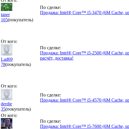
От кого:
По сделке:
Продажа: Intel® Core™ i5-3470 (6M Cache, up
taner
165
(покупатель)
От кого:
По сделке:
Продажа: Intel® Core™ i5-2500 (6M Cache, up
расчёт, доставка!
Lad69
78
(покупатель)
От кого:
По сделке:
Продажа: Intel® Core™ i5-4570 (6M Cache, up
derdie
35
(покупатель)
От кого:
По сделке:
Продажа: Intel® Core™ i5-7600 (6M Cache, up