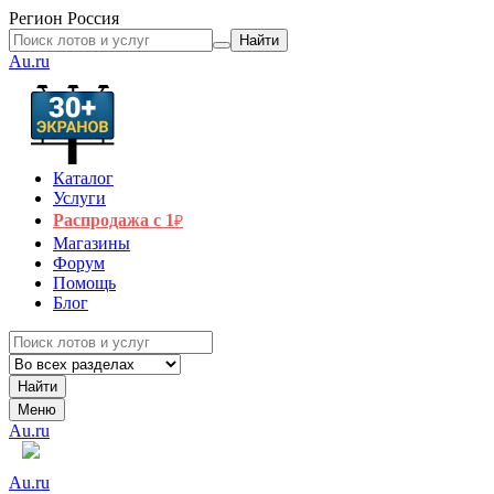
Регион
Россия
Найти
Au.ru
Каталог
Услуги
Распродажа с 1
₽
Магазины
Форум
Помощь
Блог
Найти
Меню
Au.ru
Au.ru