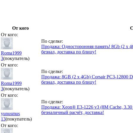
От кого
С
От кого:
По сделке:
Продажа: Односторонняя память! 8Gb (2 x 
безнал, доставка по блицу!
Roma1999
3
(покупатель)
От кого:
По сделке:
Продажа: 8GB (2 x 4Gb) Corsair PC3-1280
безнал, доставка по блицу!
Roma1999
3
(покупатель)
От кого:
По сделке:
Продажа: Xeon® E3-1226 v3 (8M Cache, 3.30 G
безналичный расчёт, доставка!
yunusmus
13
(покупатель)
От кого: