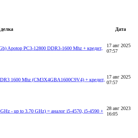
делка
Дата
17 авг 2025
4Gb) Apotop PC3-12800 DDR3-1600 Mhz + кредит,
07:57
17 авг 2025
0 DDR3 1600 Mhz (CM3X4GBA1600C9V4) + кредит,
07:57
28 авг 2023
Hz - up to 3.70 GHz) = аналог i5-4570, i5-4590 +
16:05