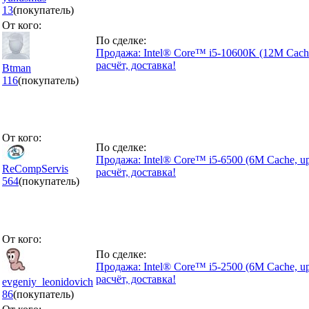
13
(покупатель)
От кого:
По сделке:
Продажа: Intel® Core™ i5-10600K (12M Cach
расчёт, доставка!
Btman
116
(покупатель)
От кого:
По сделке:
Продажа: Intel® Core™ i5-6500 (6M Cache, up
ReCompServis
расчёт, доставка!
564
(покупатель)
От кого:
По сделке:
Продажа: Intel® Core™ i5-2500 (6M Cache, up
расчёт, доставка!
evgeniy_leonidovich
86
(покупатель)