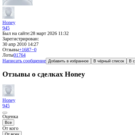
Honey
945
Был на сайте:
28 март 2026 11:32
Зарегистрирован:
30 апр 2010 14:27
Отзывы
+1687
−0
Лоты
0
1764
Написать сообщение
Добавить в избранное
В чёрный список
В с
Отзывы о сделках Honey
Honey
945
Оценка
Все
От кого
От всех