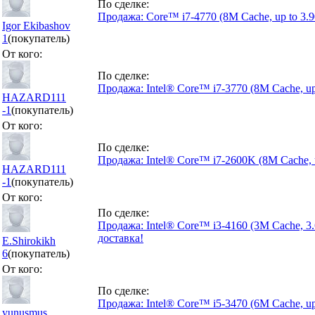
По сделке:
Продажа: Core™ i7-4770 (8M Cache, up to 3.
Igor Ekibashov
1
(покупатель)
От кого:
По сделке:
Продажа: Intel® Core™ i7-3770 (8M Cache, up
HAZARD111
-1
(покупатель)
От кого:
По сделке:
Продажа: Intel® Core™ i7-2600K (8M Cache, 
HAZARD111
-1
(покупатель)
От кого:
По сделке:
Продажа: Intel® Core™ i3-4160 (3M Cache, 3
доставка!
E.Shirokikh
6
(покупатель)
От кого:
По сделке:
Продажа: Intel® Core™ i5-3470 (6M Cache, up
yunusmus