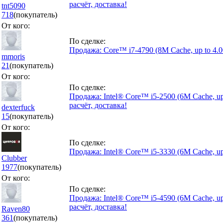
расчёт, доставка!
tnt5090
718
(покупатель)
От кого:
По сделке:
Продажа: Core™ i7-4790 (8M Cache, up to 4.
mmoris
21
(покупатель)
От кого:
По сделке:
Продажа: Intel® Core™ i5-2500 (6M Cache, up
расчёт, доставка!
dexterfuck
15
(покупатель)
От кого:
По сделке:
Продажа: Intel® Core™ i5-3330 (6M Cache, up
Сlubber
1977
(покупатель)
От кого:
По сделке:
Продажа: Intel® Core™ i5-4590 (6M Cache, up
расчёт, доставка!
Raven80
361
(покупатель)