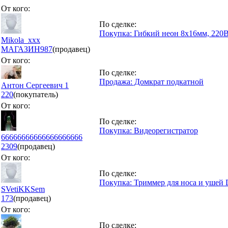
От кого:
По сделке:
Покупка: Гибкий неон 8x16мм, 220В
Mikola_xxx
МАГАЗИН
987
(продавец)
От кого:
По сделке:
Продажа: Домкрат подкатной
Антон Сергеевич 1
220
(покупатель)
От кого:
По сделке:
Покупка: Видеорегистратор
66666666666666666666
2309
(продавец)
От кого:
По сделке:
Покупка: Триммер для носа и ушей 
SVetiKKSem
173
(продавец)
От кого:
По сделке: