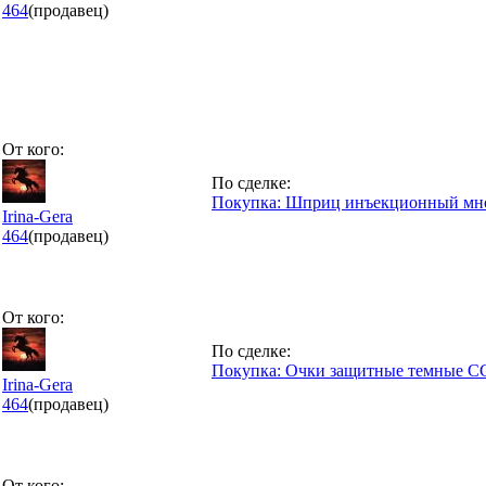
464
(продавец)
От кого:
По сделке:
Покупка: Шприц инъекционный мно
Irina-Gera
464
(продавец)
От кого:
По сделке:
Покупка: Очки защитные темные СС
Irina-Gera
464
(продавец)
От кого: