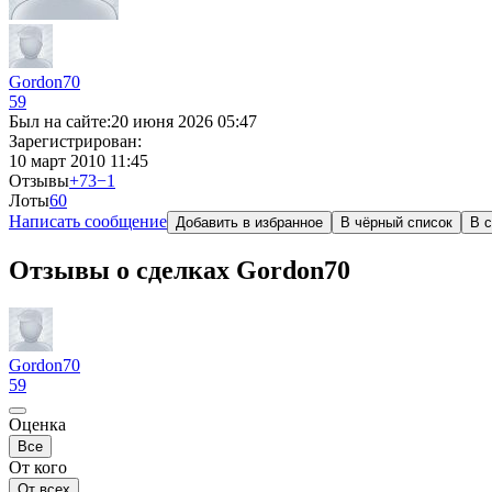
Gordon70
59
Был на сайте:
20 июня 2026 05:47
Зарегистрирован:
10 март 2010 11:45
Отзывы
+73
−1
Лоты
6
0
Написать сообщение
Добавить в избранное
В чёрный список
В с
Отзывы о сделках Gordon70
Gordon70
59
Оценка
Все
От кого
От всех