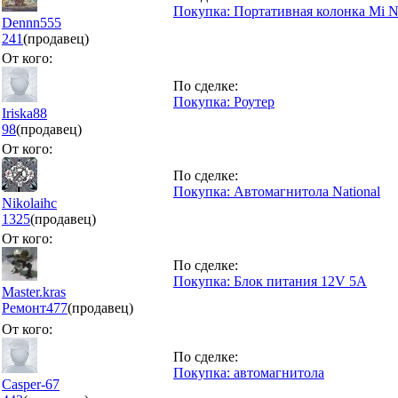
Покупка: Портативная колонка Mi 
Dennn555
241
(продавец)
От кого:
По сделке:
Покупка: Роутер
Iriska88
98
(продавец)
От кого:
По сделке:
Покупка: Автомагнитола National
Nikolaihc
1325
(продавец)
От кого:
По сделке:
Покупка: Блок питания 12V 5A
Master.kras
Ремонт
477
(продавец)
От кого:
По сделке:
Покупка: автомагнитола
Casper-67