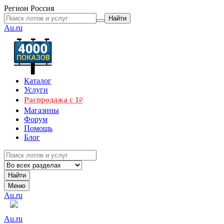
Регион
Россия
Найти
Au.ru
Каталог
Услуги
Распродажа с 1
₽
Магазины
Форум
Помощь
Блог
Найти
Меню
Au.ru
Au.ru