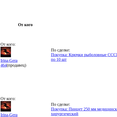
От кого
От кого:
По сделке:
Покупка: Крючки рыболовные СССР 
по 10 шт
Irina-Gera
464
(продавец)
От кого:
По сделке:
Покупка: Пинцет 250 мм медицинск
хирургический
Irina-Gera