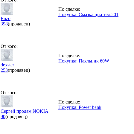
По сделке:
Покупка: Смазка циатим-201
Еnzo
398
(продавец)
От кого:
По сделке:
Покупка: Паяльник 60W
dexster
253
(продавец)
От кого:
По сделке:
Покупка: Power bank
Сергей продам NOKIA
90
(продавец)