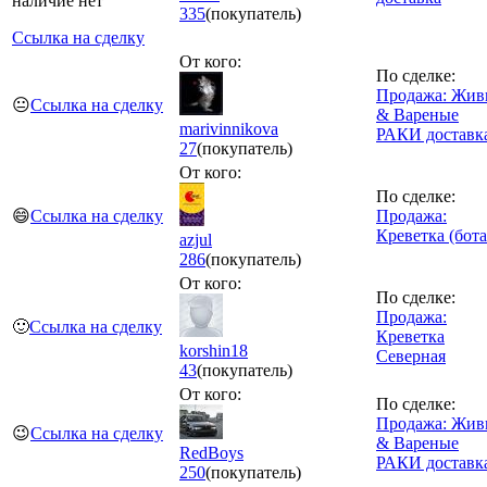
наличие нет
335
(покупатель)
Ссылка на сделку
От кого:
По сделке:
Продажа: Жив
😐
Ссылка на сделку
& Вареные
marivinnikova
РАКИ доставк
27
(покупатель)
От кого:
По сделке:
😄
Ссылка на сделку
Продажа:
Креветка (бота
azjul
286
(покупатель)
От кого:
По сделке:
Продажа:
🙂
Ссылка на сделку
Креветка
korshin18
Северная
43
(покупатель)
От кого:
По сделке:
Продажа: Жив
😉
Ссылка на сделку
& Вареные
RedBoys
РАКИ доставк
250
(покупатель)