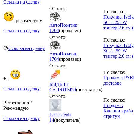
Ссылка на сделку
От кого:
По сделке:
Покупка: Ivolg
рекомендуем
SC-1.25TW
АвтоПозитив
твитер 2.6 см (
1704
(продавец)
Ссылка на сделку
От кого:
По сделке:
Покупка: Ivolg
😉
Ссылка на сделку
SC-1.25TW
АвтоПозитив
твитер 2.6 см (
1704
(продавец)
От кого:
По сделке:
Продажа: РА
+1
доставка
БЫДЫЩ
Ссылка на сделку
САЛЮТЫ
59
(покупатель)
От кого:
По сделке:
Все отлично!!!
Продажа:
Рекомендую
Клешни краба
Lesha-fenix
стригун
Ссылка на сделку
14
(покупатель)