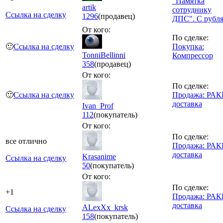
"Памятка
artik
сотруднику
Ссылка на сделку
1296
(продавец)
ДПС". С рубля
От кого:
По сделке:
🙂
Ссылка на сделку
Покупка:
TonniBellinni
Компрессор
358
(продавец)
От кого:
По сделке:
🙂
Ссылка на сделку
Продажа: РА
доставка
Ivan_Prof
112
(покупатель)
От кого:
По сделке:
все отлично
Продажа: РА
доставка
Krasanime
Ссылка на сделку
50
(покупатель)
От кого:
По сделке:
+1
Продажа: РА
доставка
ALexXx_krsk
Ссылка на сделку
158
(покупатель)