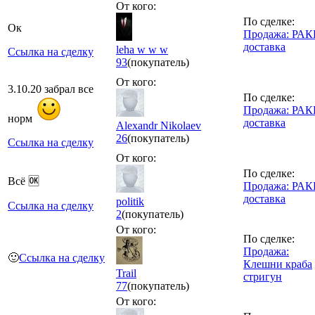
От кого:
По сделке:
Ок
Продажа: РА
доставка
leha w w w
Ссылка на сделку
93
(покупатель)
От кого:
3.10.20 забрал все
По сделке:
Продажа: РА
норм
доставка
Alexandr Nikolaev
26
(покупатель)
Ссылка на сделку
От кого:
По сделке:
Всё 🆗
Продажа: РА
доставка
politik
Ссылка на сделку
2
(покупатель)
От кого:
По сделке:
Продажа:
🙂
Ссылка на сделку
Клешни краба
Trail
стригун
77
(покупатель)
От кого: