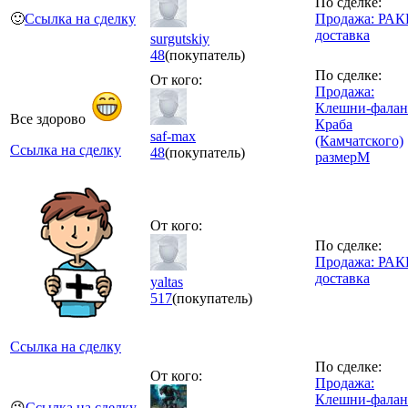
По сделке:
🙂
Ссылка на сделку
Продажа: РА
доставка
surgutskiy
48
(покупатель)
По сделке:
От кого:
Продажа:
Клешни-фалан
Все здорово
Краба
saf-max
(Камчатского)
Ссылка на сделку
48
(покупатель)
размерM
От кого:
По сделке:
Продажа: РА
доставка
yaltas
517
(покупатель)
Ссылка на сделку
По сделке:
От кого:
Продажа:
Клешни-фалан
😉
Ссылка на сделку