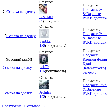
От кого:
По сделке:
Продажа: Жив
🙂
Ссылка на сделку
& Вареные
Dis_Like
РАКИ доставк
69
(покупатель)
От кого:
По сделке:
Продажа: Жив
🙂
Ссылка на сделку
& Вареные
Sanbka
РАКИ доставк
138
(покупатель)
По сделке:
От кого:
Продажа:
+ Хороший краб!!
Клешни-фалан
Краба
pek79
Ссылка на сделку
(Камчатского)
116
(покупатель)
размер S
От кого:
По сделке:
+
Продажа: Жив
& Вареные
Achiles
Ссылка на сделку
РАКИ доставк
192
(покупатель)
Следующие 50 отзывов →