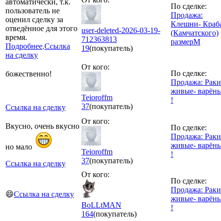
автоматически, т.к.
По сделке:
пользователь не
Продажа:
оценил сделку за
Клешни- Краб
отведённое для этого
user-deleted-2026-03-19-
(Камчатского)
время.
712363813
размерM
Подробнее
.
Ссылка
19
(покупатель)
на сделку
От кого:
По сделке:
божественно!
Продажа: Раки
живые- варён
Teioroffm
!
37
(покупатель)
Ссылка на сделку
От кого:
Вкусно, очень вкусно
По сделке:
Продажа: Раки
живые- варён
но мало
Teioroffm
!
37
(покупатель)
Ссылка на сделку
От кого:
По сделке:
Продажа: Раки
😄
Ссылка на сделку
живые- варён
BoLLtMAN
!
164
(покупатель)