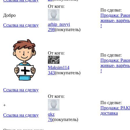
От кого:
По сделке:
Добро
Продажа: Раки
живые- варён
arhip_novyi
Ссылка на сделку
!
298
(покупатель)
От кого:
По сделке:
Продажа: Раки
живые- варён
Maksim114
!
343
(покупатель)
Ссылка на сделку
От кого:
По сделке:
+
Продажа: РА
доставка
qkz
Ссылка на сделку
76
(покупатель)