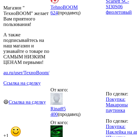
Scarlett SC-
SI30S06
TehnoBOOM
Магазин "
фиолетовый
624
(продавец)
ТехноBOOM" желает
Вам приятного
пользования!
А также
подписывайтесь на
наш магазин и
узнавайте о товаре по
САМЫМ НИЗКИМ
ЦЕНАМ первыми!
au.ru/user/ТехноBoom/
Ссылка на сделку
От кого:
По сделке:
Покупка:
😄
Ссылка на сделку
Макароны
Rinat85
паутинка
400
(продавец)
По сделке:
От кого:
Покупка:
Наклейка на а
+1