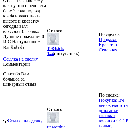
Отзыв не знаю кому
как ну этого человека
беру 3 года подряд
краба и качество на
высоте и креветку
сегодня взял
От кого:
классная!!! Только
По сделке:
Лучшие пожелания!!!
Продажа:
И С Наступающим
Креветка
Вас👍👍👍
1984stels
Северная
144
(покупатель)
Ссылка на сделку
Комментарий
Спасибо Вам
большое за
шикарный отзыв
По сделке:
Покупка: ВЧ
высокочастот
От кого:
динамики,
головки,
🙂
Ссылка на сделку
колонки СССР
новые,
unworthy