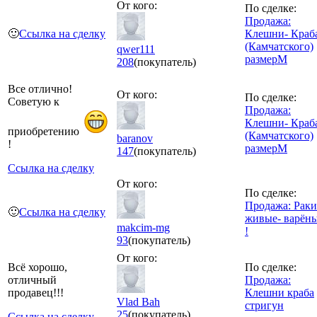
От кого:
По сделке:
Продажа:
🙂
Ссылка на сделку
Клешни- Краб
(Камчатского)
qwer111
размерM
208
(покупатель)
Все отлично!
От кого:
По сделке:
Советую к
Продажа:
Клешни- Краб
приобретению
(Камчатского)
baranov
!
размерM
147
(покупатель)
Ссылка на сделку
От кого:
По сделке:
Продажа: Раки
🙂
Ссылка на сделку
живые- варён
makcim-mg
!
93
(покупатель)
От кого:
Всё хорошо,
По сделке:
отличный
Продажа:
продавец!!!
Клешни краба
Vlad Bah
стригун
25
(покупатель)
Ссылка на сделку