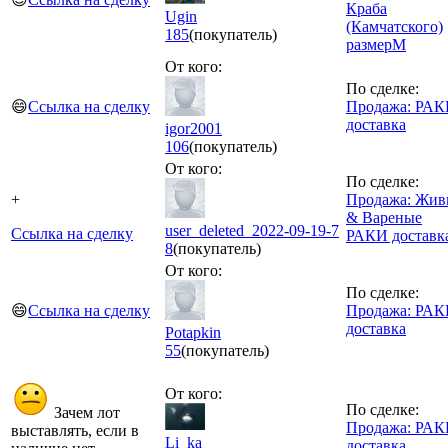
Краба
Ugin
(Камчатского)
185
(покупатель)
размерM
От кого:
По сделке:
😄
Ссылка на сделку
Продажа: РА
доставка
igor2001
106
(покупатель)
От кого:
По сделке:
+
Продажа: Жив
& Вареные
user_deleted_2022-09-19-7
Ссылка на сделку
РАКИ доставк
8
(покупатель)
От кого:
По сделке:
😄
Ссылка на сделку
Продажа: РА
доставка
Potapkin
55
(покупатель)
От кого:
По сделке:
Зачем лот
Продажа: РА
выставлять, если в
Li_ka
доставка