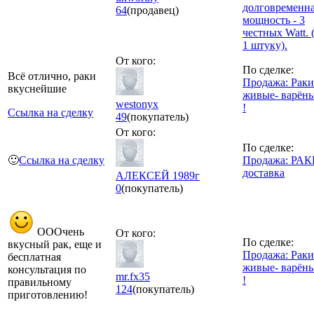
долговременн
64
(продавец)
мощность - 3
честных Watt. 
1 штуку).
От кого:
По сделке:
Всё отлично, раки
Продажа: Раки
вкуснейшие
живые- варён
westonyx
!
Ссылка на сделку
49
(покупатель)
От кого:
По сделке:
🙂
Ссылка на сделку
Продажа: РА
доставка
АЛЕКСЕЙ 1989г
0
(покупатель)
ОООчень
От кого:
По сделке:
вкусный рак, еще и
Продажа: Раки
бесплатная
живые- варён
консультация по
mr.fx35
!
правильному
124
(покупатель)
приготовлению!