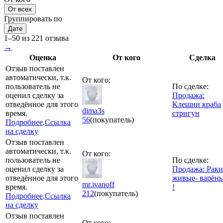
От всех
Группировать по
Дате
1–50 из 221 отзыва
→
Оценка
От кого
Сделка
Отзыв поставлен
автоматически, т.к.
От кого:
пользователь не
По сделке:
оценил сделку за
Продажа:
отведённое для этого
Клешни краба
dima3s
время.
стригун
56
(покупатель)
Подробнее
.
Ссылка
на сделку
Отзыв поставлен
автоматически, т.к.
От кого:
пользователь не
По сделке:
оценил сделку за
Продажа: Раки
отведённое для этого
живые- варён
mr.ivanoff
время.
!
212
(покупатель)
Подробнее
.
Ссылка
на сделку
Отзыв поставлен
От кого: