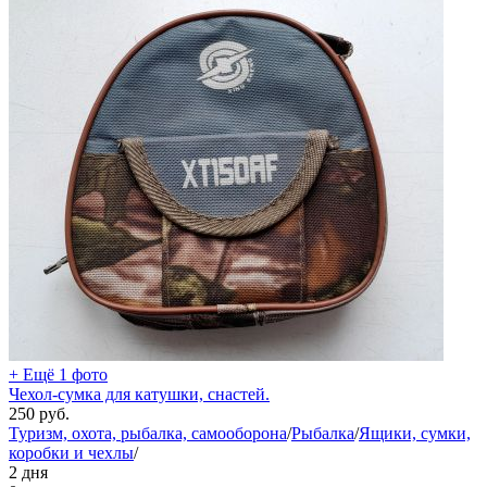
+ Ещё 1 фото
Чехол-сумка для катушки, снастей.
250
руб.
Туризм, охота, рыбалка, самооборона
/
Рыбалка
/
Ящики, сумки,
коробки и чехлы
/
2 дня