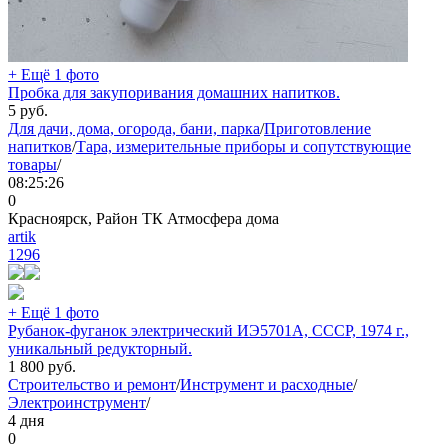
+ Ещё 1 фото
Пробка для закупоривания домашних напитков.
5
руб.
Для дачи, дома, огорода, бани, парка
/
Приготовление
напитков
/
Тара, измерительные приборы и сопутствующие
товары
/
08:25:26
0
Красноярск, Район ТК Атмосфера дома
artik
1296
+ Ещё 1 фото
Рубанок-фуганок электрический ИЭ5701А, СССР, 1974 г.,
уникальный редукторный.
1 800
руб.
Строительство и ремонт
/
Инструмент и расходные
/
Электроинструмент
/
4 дня
0