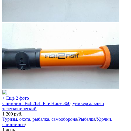
+ Ещё 2 фото
Спиннинг Fish2fish Fire Horse 360, универсальный
телескопический
1 200
руб.
Туризм, охота, рыбалка, самооборона
/
Рыбалка
/
Удочки,
спиннинги
/
1 день