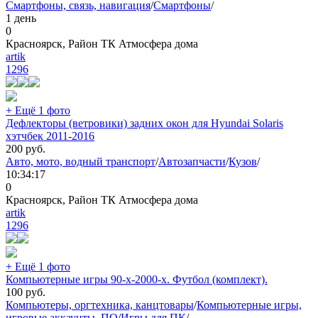
Смартфоны, связь, навигация
/
Смартфоны
/
1 день
0
Красноярск, Район ТК Атмосфера дома
artik
1296
+ Ещё 1 фото
Дефлекторы (ветровики) задних окон для Hyundai Solaris
хэтчбек 2011-2016
200
руб.
Авто, мото, водный транспорт
/
Автозапчасти
/
Кузов
/
10:34:17
0
Красноярск, Район ТК Атмосфера дома
artik
1296
+ Ещё 1 фото
Компьютерные игры 90-х-2000-х. Футбол (комплект).
100
руб.
Компьютеры, оргтехника, канцтовары
/
Компьютерные игры,
игровые аккаунты, ПО
/
Игры для ПК
/