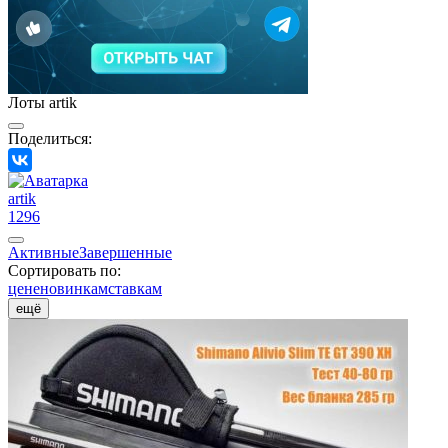
Лоты artik
Поделиться:
artik
1296
Активные
Завершенные
Сортировать по:
цене
новинкам
ставкам
ещё