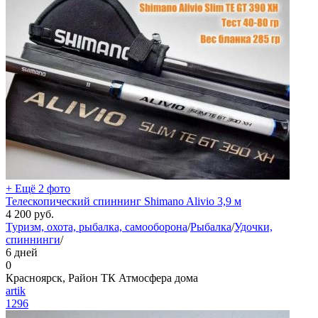
+ Ещё 2 фото
Телескопический спиннинг Shimano Alivio 3,9 м
4 200
руб.
Туризм, охота, рыбалка, самооборона
/
Рыбалка
/
Удочки,
спиннинги
/
6 дней
0
Красноярск, Район ТК Атмосфера дома
artik
1296