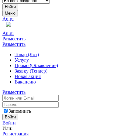
Найти
Меню
Au.ru
Au.ru
Разместить
Разместить
Товар (Лот)
Услугу
Промо (Объявление)
Заявку (Тендер)
Новая акция
Вакансию
Разместить
Запомнить
Войти
Войти
Или:
Регистрация