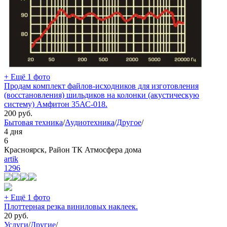
+ Ещё 1 фото
Продам комплект файлов-исходников для изготовления
(восстановления) шильдиков на колонки (акустическую
систему) Амфитон 35АС-018.
200
руб.
Бытовая техника
/
Аудиотехника
/
Другое
/
4 дня
6
Красноярск, Район ТК Атмосфера дома
artik
1296
+ Ещё 1 фото
Плоттерная резка виниловых наклеек.
20
руб.
Услуги
/
Другие
/