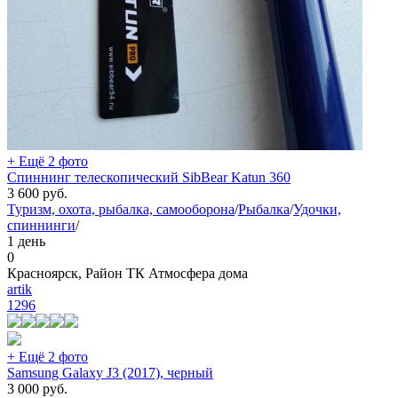
+ Ещё 2 фото
Спиннинг телескопический SibBear Katun 360
3 600
руб.
Туризм, охота, рыбалка, самооборона
/
Рыбалка
/
Удочки,
спиннинги
/
1 день
0
Красноярск, Район ТК Атмосфера дома
artik
1296
+ Ещё 2 фото
Samsung Galaxy J3 (2017), черный
3 000
руб.