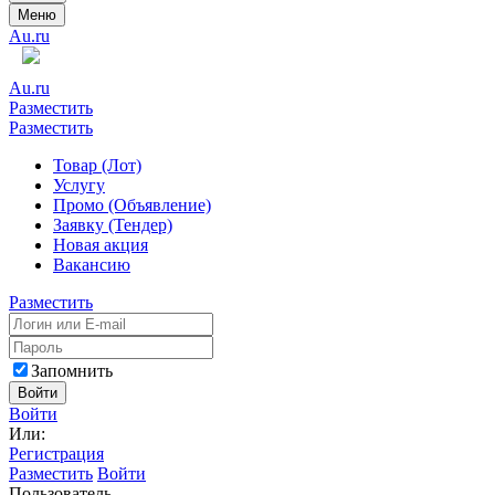
Меню
Au.ru
Au.ru
Разместить
Разместить
Товар (Лот)
Услугу
Промо (Объявление)
Заявку (Тендер)
Новая акция
Вакансию
Разместить
Запомнить
Войти
Войти
Или:
Регистрация
Разместить
Войти
Пользователь