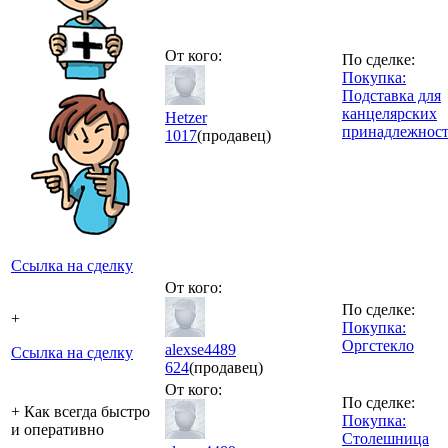
От кого:
По сделке:
Покупка:
Подставка для
канцелярских
Hetzer
принадлежнос
1017
(продавец)
Ссылка на сделку
От кого:
По сделке:
+
Покупка:
Оргстекло
alexse4489
Ссылка на сделку
624
(продавец)
От кого:
По сделке:
+ Как всегда быстро
Покупка:
и оперативно
Столешница