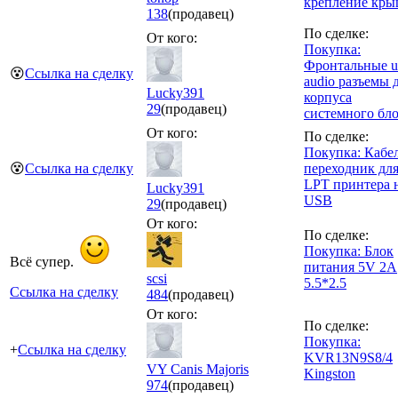
крепление кр
138
(продавец)
По сделке:
От кого:
Покупка:
Фронтальные u
😵
Ссылка на сделку
audio разъемы 
Lucky391
корпуса
29
(продавец)
системного бл
От кого:
По сделке:
Покупка: Кабел
😵
Ссылка на сделку
переходник дл
LPT принтера 
Lucky391
USB
29
(продавец)
От кого:
По сделке:
Покупка: Блок
Всё супер.
питания 5V 2A
scsi
5.5*2.5
Ссылка на сделку
484
(продавец)
От кого:
По сделке:
Покупка:
+
Ссылка на сделку
KVR13N9S8/4
VY Canis Majoris
Kingston
974
(продавец)