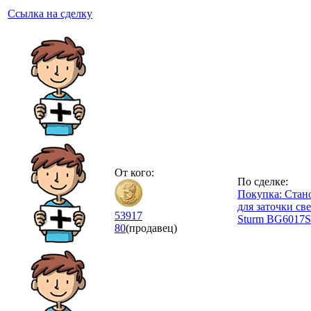
Ссылка на сделку
От кого:
По сделке:
Покупка: Стан
для заточки св
53917
Sturm BG6017S
80
(продавец)