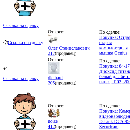
Ссылка на сделку
От кого:
По сделке:
Покупка: Отда
🙂
Ссылка на сделку
старая
компьютерная
Олег Станиславович
мышка Genius
217
(продавец)
От кого:
По сделке:
Покупка: 84-17
+1
Диоксид титан
белый для бето
die hard
Ссылка на сделку
гипса, Ti02, 200
205
(продавец)
От кого:
По сделке:
Покупка: Каме
видеонаблюде
noize
D-Link DCS-95
412
(продавец)
Securicam