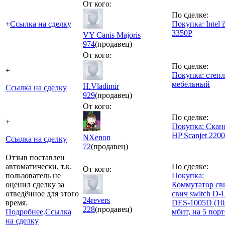
От кого:
По сделке:
+
Ссылка на сделку
Покупка: Intel i
3350P
VY Canis Majoris
974
(продавец)
От кого:
По сделке:
+
Покупка: степл
мебельный
H.Vladimir
Ссылка на сделку
929
(продавец)
От кого:
По сделке:
+
Покупка: Скан
HP Scanjet 2200
NXenon
Ссылка на сделку
72
(продавец)
Отзыв поставлен
автоматически, т.к.
По сделке:
От кого:
пользователь не
Покупка:
оценил сделку за
Коммутатор св
отведённое для этого
свич switch D-
24revers
время.
DES-1005D (10
228
(продавец)
Подробнее
.
Ссылка
мбит, на 5 порт
на сделку