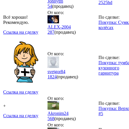
Johnytm
2525hd
54
(продавец)
От кого:
Всё хорошо!
По сделке:
Рекомендую.
Покупка: Сумк
ALEX-2004
колёсах
Ссылка на сделку
287
(продавец)
От кого:
По сделке:
Покупка: тумба
кухонного
svetgor84
гарнитура
1824
(продавец)
Ссылка на сделку
От кого:
По сделке:
+
Покупка: Верх
Akronim24
#5
Ссылка на сделку
568
(продавец)
От кого: