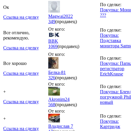
По сделке:
Ок
Покупка: Мон
???
Magwai2022
Ссылка на сделку
349
(продавец)
От кого:
По сделке:
Все отлично,
Покупка:
рекомендую.
Подставка
BBK
монитора Sams
1069
(продавец)
Ссылка на сделку
От кого:
По сделке:
Все хорошо
Покупка: Папк
регистратор
Белка-81
Ссылка на сделку
ErichKrause
326
(продавец)
От кого:
По сделке:
+
Покупка: Блен
погружной Phil
Akronim24
Ссылка на сделку
новый
568
(продавец)
От кого:
По сделке:
+
Покупка:
Владислав 7
Картридж
Ссылка на сделку