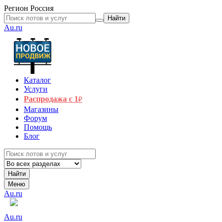
Регион
Россия
Найти
Au.ru
Каталог
Услуги
Распродажа с 1
₽
Магазины
Форум
Помощь
Блог
Найти
Меню
Au.ru
Au.ru