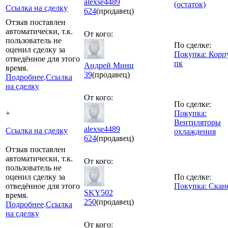
alexse4489
(остаток)
Ссылка на сделку
624
(продавец)
Отзыв поставлен
автоматически, т.к.
От кого:
пользователь не
По сделке:
оценил сделку за
Покупка: Корп
отведённое для этого
пк
Андрей Минц
время.
39
(продавец)
Подробнее
.
Ссылка
на сделку
От кого:
По сделке:
+
Покупка:
Вентиляторы
alexse4489
Ссылка на сделку
охлаждения
624
(продавец)
Отзыв поставлен
автоматически, т.к.
От кого:
пользователь не
оценил сделку за
По сделке:
отведённое для этого
Покупка: Скан
SKY502
время.
250
(продавец)
Подробнее
.
Ссылка
на сделку
От кого: