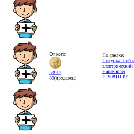
От кого:
По сделке:
Покупка: Лобз
электрический
Hanskonner
53917
HJS0811LPE
80
(продавец)