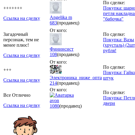
По сделке:
+++++++
Покупка: шар
петля накладна
Angelika m
Ссылка на сделку
"бабочка"
683
(продавец)
От кого:
Загадочный
По сделке:
персонаж, тем не
Покупка: Вазы
менее плюс!
(хрусталь) (2шт
Фининсист
рубля!
108
(продавец)
Ссылка на сделку
От кого:
По сделке:
+++
Покупка: Гайк
Электроника_ниже_опта
штук
Ссылка на сделку
214
(продавец)
От кого:
По сделке:
Все Отлично
Покупка: Петл
avon
двери
Ссылка на сделку
1080
(продавец)