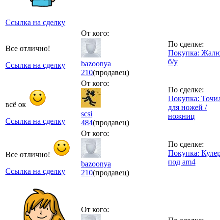
Ссылка на сделку
От кого:
По сделке:
Все отлично!
Покупка: Жал
б/у
bazoonya
Ссылка на сделку
210
(продавец)
От кого:
По сделке:
Покупка: Точи
всё ок
для ножей /
scsi
ножниц
Ссылка на сделку
484
(продавец)
От кого:
По сделке:
Покупка: Куле
Все отлично!
под am4
bazoonya
Ссылка на сделку
210
(продавец)
От кого: