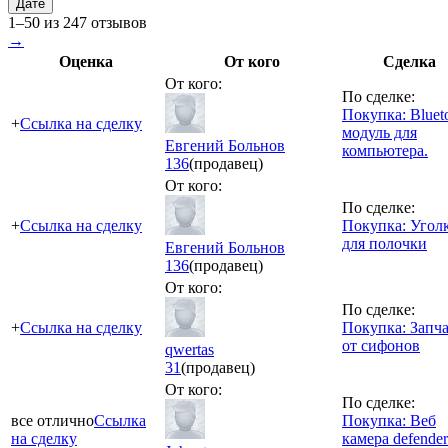
Дате
1–50 из 247 отзывов
→
Оценка
От кого
Сделка
От кого:
По сделке:
Покупка: Bluet
+
Ссылка на сделку
модуль для
Евгений Больнов
компьютера.
136
(продавец)
От кого:
По сделке:
+
Ссылка на сделку
Покупка: Угол
для полочки
Евгений Больнов
136
(продавец)
От кого:
По сделке:
+
Ссылка на сделку
Покупка: Запч
от сифонов
qwertas
31
(продавец)
От кого:
По сделке:
все отлично
Ссылка
Покупка: Веб
на сделку
камера defender