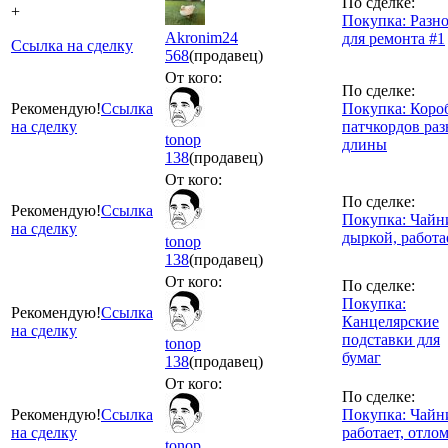
По сделке:
+
Покупка: Разн
Akronim24
для ремонта #1
Ссылка на сделку
568
(продавец)
От кого:
По сделке:
Рекомендую!
Ссылка
Покупка: Коро
на сделку
патчкордов ра
tonop
длины
138
(продавец)
От кого:
По сделке:
Рекомендую!
Ссылка
Покупка: Чайн
на сделку
дыркой, работа
tonop
138
(продавец)
От кого:
По сделке:
Покупка:
Рекомендую!
Ссылка
Канцелярские
на сделку
подставки для
tonop
бумаг
138
(продавец)
От кого:
По сделке:
Рекомендую!
Ссылка
Покупка: Чайн
на сделку
работает, отло
tonop