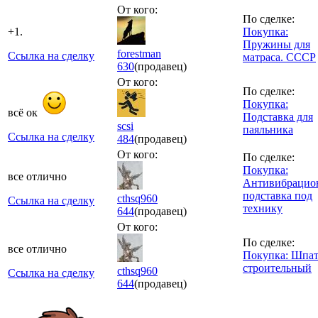
От кого:
По сделке:
+1.
Покупка:
Пружины для
forestman
Ссылка на сделку
матраса. СССР
630
(продавец)
От кого:
По сделке:
Покупка:
всё ок
Подставка для
scsi
паяльника
Ссылка на сделку
484
(продавец)
От кого:
По сделке:
Покупка:
все отлично
Антивибрацио
подставка под
cthsq960
Ссылка на сделку
технику
644
(продавец)
От кого:
По сделке:
все отлично
Покупка: Шпат
строительный
cthsq960
Ссылка на сделку
644
(продавец)