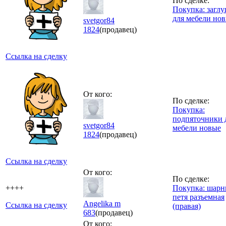
По сделке:
Покупка: загл
для мебели но
svetgor84
1824
(продавец)
Ссылка на сделку
От кого:
По сделке:
Покупка:
подпяточники 
svetgor84
мебели новые
1824
(продавец)
Ссылка на сделку
От кого:
По сделке:
++++
Покупка: шар
петя разъемная
Angelika m
Ссылка на сделку
(правая)
683
(продавец)
От кого: