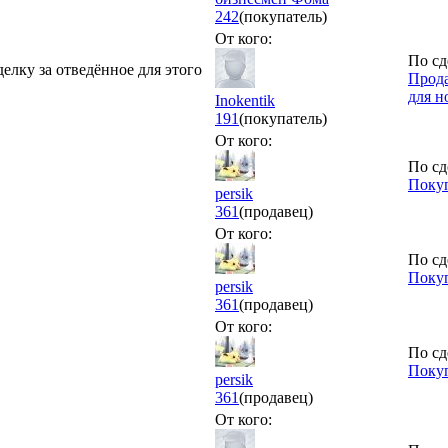
242
(покупатель)
От кого:
По сд
делку за отведённое для этого
Прода
для н
Inokentik
191
(покупатель)
От кого:
По сд
Покуп
persik
361
(продавец)
От кого:
По сд
Покуп
persik
361
(продавец)
От кого:
По сд
Покуп
persik
361
(продавец)
От кого: