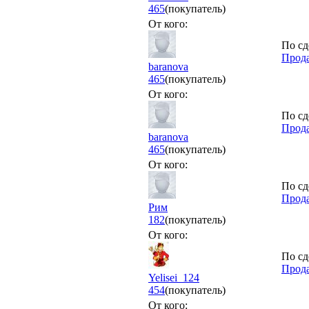
465
(покупатель)
От кого:
По сд
Прода
baranova
465
(покупатель)
От кого:
По сд
Прода
baranova
465
(покупатель)
От кого:
По сд
Прода
Рим
182
(покупатель)
От кого:
По сд
Прода
Yelisei_124
454
(покупатель)
От кого: