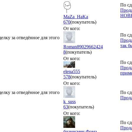
По сд
Прода
НОВ
MaZa_HaKa
670
(покупатель)
От кого:
По сд
делку за отведённое для этого
Прода
так б
Roman89029662424
8
(покупатель)
От кого:
По сд
Прода
elena555
прим
578
(покупатель)
От кого:
делку за отведённое для этого
По сд
Прода
k_suss
63
(покупатель)
От кого:
По сд
Прода
бизнесмен Фома