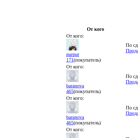
От кого
От кого:
По сд
Прод
purpur
171
(покупатель)
От кого:
По сд
Прода
baranova
465
(покупатель)
От кого:
По сд
Прода
baranova
465
(покупатель)
От кого: