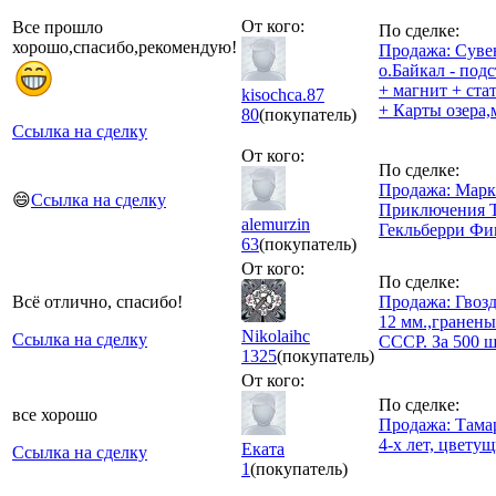
От кого:
Все прошло
По сделке:
хорошо,спасибо,рекомендую!
Продажа: Сув
о.Байкал - под
+ магнит + ста
kisochca.87
+ Карты озера,
80
(покупатель)
Ссылка на сделку
От кого:
По сделке:
Продажа: Марк
😄
Ссылка на сделку
Приключения Т
alemurzin
Гекльберри Фи
63
(покупатель)
От кого:
По сделке:
Всё отлично, спасибо!
Продажа: Гвоз
12 мм.,гранены
Nikolaihc
Ссылка на сделку
СССР. За 500 ш
1325
(покупатель)
От кого:
По сделке:
все хорошо
Продажа: Тама
4-х лет, цвету
Еката
Ссылка на сделку
1
(покупатель)