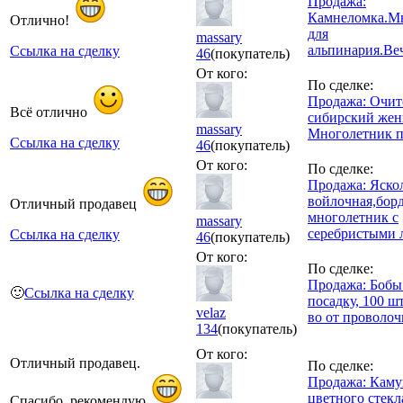
Продажа:
Камнеломка.М
Отлично!
для
massary
альпинария.Ве
Ссылка на сделку
46
(покупатель)
От кого:
По сделке:
Продажа: Очито
Всё отлично
сибирский же
massary
Многолетник 
Ссылка на сделку
46
(покупатель)
От кого:
По сделке:
Продажа: Яско
войлочная,бо
Отличный продавец
многолетник с
massary
серебристыми 
Ссылка на сделку
46
(покупатель)
От кого:
По сделке:
Продажа: Бобы
🙂
Ссылка на сделку
посадку, 100 шт
velaz
во от проволо
134
(покупатель)
От кого:
Отличный продавец.
По сделке:
Продажа: Каму
цветного стекл
Спасибо, рекомендую