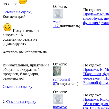
но я в чс
От кого:
По сделке:
Ссылка на сделку
Продажа: Мульт
Комментарий
многофукц. инс
waed
функция /,стал
117
(покупатель)
Покупатель лот
выкупил ! К
сожалению,отзыв не
редактируется..
Хотелось бы исправить на +
От кого:
Внимательный, приятный в
По сделке:
общении, аккуратный
Продажа: В. М
продавец, благодарю,
"Баранкин, буд
рекомендую!
человеком!".П
symposiast
Большой формат
87
(покупатель)
Ссылка на сделку
От кого:
По сделке:
Продажа: Колод
🙂
Ссылка на сделку
16-ти гнездная
nov6kov
Сп. СССР новые