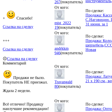
инструменталь,
267
(покупатель)
От кого:
По сделке:
Продажа: Касс
+
Спасибо!
С.Наговицин. 
mist_2022
31 июня. за 1
Ссылка на сделку
19
(покупатель)
От кого:
По сделке:
+++
Продажа: Коло
шерхебель,ССС
andrkkm
Ссылка на сделку
Новая
946
(покупатель)
☹️
Ссылка на сделку
Комментарий
От кого:
По сделке:
Продажа: Лату
Продажи не было.
21 х 190 см., ве
Travangald
Покупатель НЕ приезжал.
80
(покупатель)
Ждала 2 недели.
От кого:
Всё отлично! Продавцу
По сделке:
наилучшие рекомендации!
Продажа: Опто