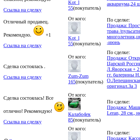
Kot_l
аквариума,24 ш
55
(покупатель)
Ссылка на сделку
От кого:
По сделке:
Отличный продавец.
Продажа: Прост
трава /пульсати
Рекомендую.
+1
многолетник,ц
Kot_l
-июнь
55
(покупатель)
Ссылка на сделку
По сделке:
От кого:
Продажа: Откр
Царской России
Сделка состоялась .
Л.Яворская + 2
гг. балерины Н
Zum-Zum
Ссылка на сделку
О.Лепешинская
165
(покупатель)
оригинал.За 3
От кого:
Сделка состоялась! Все
По сделке:
Продажа: Маш
отлично! Рекомендую!
Leran, 28 см., 
Калабо4ек
85
(покупатель)
Ссылка на сделку
От кого:
По сделке:
Продажа: Касс