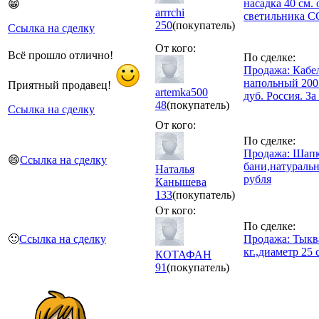
насадка 40 см. 
😁
arrrchi
светильника 
250
(покупатель)
Ссылка на сделку
От кого:
Всё прошло отлично!
По сделке:
Продажа: Кабе
напольный 200 
Приятный продавец!
artemka500
дуб. Россия. За
48
(покупатель)
Ссылка на сделку
От кого:
По сделке:
Продажа: Шапк
😄
Ссылка на сделку
бани,натураль
Наталья
рубля
Канышева
133
(покупатель)
От кого:
По сделке:
🙂
Ссылка на сделку
Продажа: Тыква
кг.,диаметр 25
КОТАФАН
91
(покупатель)