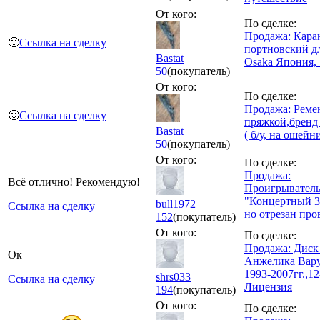
От кого:
По сделке:
Продажа: Кара
🙂
Ссылка на сделку
портновский дл
Bastat
Osaka Япония, 
50
(покупатель)
От кого:
По сделке:
Продажа: Реме
🙂
Ссылка на сделку
пряжкой,бренд 
Bastat
( б/у, на ошейн
50
(покупатель)
От кого:
По сделке:
Продажа:
Всё отлично! Рекомендую!
Проигрыватель
"Концертный 30
bull1972
Ссылка на сделку
но отрезан про
152
(покупатель)
От кого:
По сделке:
Продажа: Дис
Ок
Анжелика Вару
1993-2007гг.,12
shrs033
Ссылка на сделку
Лицензия
194
(покупатель)
От кого:
По сделке: