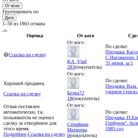
От всех
Группировать по
Дате
1–50 из 1863 отзыва
→
Оценка
От кого
Сде
От кого:
По сделке:
Продажа: Касс
😄
Ссылка на сделку
С.Наговицин. 
KA_Vlad
31 июня. за 1
283
(покупатель)
От кого:
По сделке:
Хороший продавец
Продажа: Ваза 
узорное стекло
Белка72
Ссылка на сделку
18
(покупатель)
От кого:
Отзыв поставлен
автоматически, т.к.
По сделке:
пользователь не оценил
Продажа: П.Ер
сделку за отведённое для
Горбунок". бол
Серафима
этого время.
1985 год
Матвеева
Подробнее
.
Ссылка на сделку
0
(покупатель)