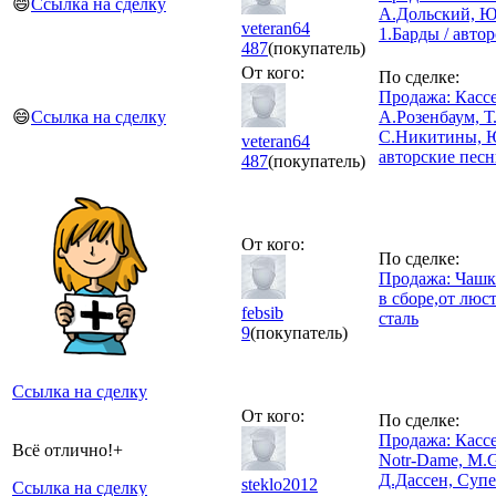
😄
Ссылка на сделку
А.Дольский, Ю
veteran64
1.Барды / авто
487
(покупатель)
От кого:
По сделке:
Продажа: Касс
😄
Ссылка на сделку
А.Розенбаум, Т
С.Никитины, 
veteran64
авторские песни
487
(покупатель)
От кого:
По сделке:
Продажа: Чашк
в сборе,от люс
febsib
сталь
9
(покупатель)
Ссылка на сделку
От кого:
По сделке:
Продажа: Кас
Всё отлично!+
Notr-Dame, M.G
Д.Дассен, Суп
steklo2012
Ссылка на сделку