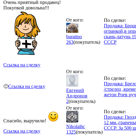
Очень приятный продавец!
Покупкой довольна!!!
От кого:
По сделке:
Продажа: Брош
огранкой,в опр
buratino
скань,латунь 19
263
(покупатель)
СССР
Ссылка на сделку
От кого:
По сделке:
Продажа: Брел
🙂
Ссылка на сделку
/стрелец ,врем
Евгений
жетон Роев руч
Андронов
2
(покупатель)
От кого:
По сделке:
Продажа: Гвоз
Спасибо, выручили!
12 мм.,гранены
Nikolaihc
СССР. За 500 ш
Ссылка на сделку
1325
(покупатель)