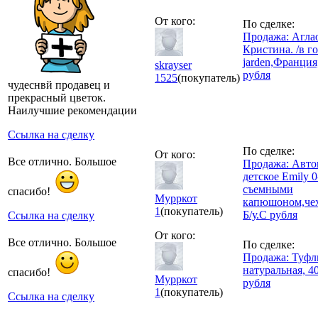
От кого:
По сделке:
Продажа: Агла
Кристина. /в г
jarden,Франция
skrayser
рубля
1525
(покупатель)
чудеснвй продавец и
прекрасный цветок.
Наилучшие рекомендации
Ссылка на сделку
По сделке:
От кого:
Все отлично. Большое
Продажа: Авто
детское Emily 0
съемными
спасибо!
Мурркот
капюшоном,чех
1
(покупатель)
Б/у.С рубля
Ссылка на сделку
От кого:
Все отлично. Большое
По сделке:
Продажа: Туфли
натуральная, 4
спасибо!
Мурркот
рубля
1
(покупатель)
Ссылка на сделку