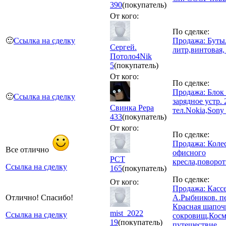
390
(покупатель)
От кого:
По сделке:
🙂
Ссылка на сделку
Продажа: Бутыл
Сергей.
литр,винтовая,
Потоло4Nik
5
(покупатель)
От кого:
По сделке:
Продажа: Блок 
🙂
Ссылка на сделку
зарядное устр. 
Свинка Pepa
тел.Nokia,Sony 
433
(покупатель)
От кого:
По сделке:
Продажа: Коле
Все отлично
офисного
РСТ
кресла,поворот
Ссылка на сделку
165
(покупатель)
По сделке:
От кого:
Продажа: Касс
Отлично! Спасибо!
А.Рыбников. пе
Красная шапоч
mist_2022
Ссылка на сделку
сокровищ,Косм
19
(покупатель)
путешествие