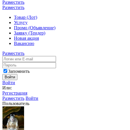
Разместить
Разместить
Товар (Лот)
Услугу
Промо (Объявление)
Заявку (Тендер)
Новая акция
Вакансию
Разместить
Запомнить
Войти
Войти
Или:
Регистрация
Разместить
Войти
Пользователь