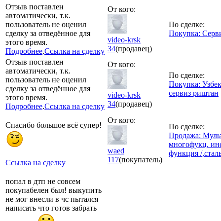
Отзыв поставлен
От кого:
автоматически, т.к.
пользователь не оценил
По сделке:
сделку за отведённое для
Покупка: Серв
video-krsk
этого время.
34
(продавец)
Подробнее
.
Ссылка на сделку
Отзыв поставлен
От кого:
автоматически, т.к.
По сделке:
пользователь не оценил
Покупка: Узбе
сделку за отведённое для
сервиз риштан
video-krsk
этого время.
34
(продавец)
Подробнее
.
Ссылка на сделку
От кого:
Спасибо большое всё супер!
По сделке:
Продажа: Мульт
многофукц. инс
waed
функция /,стал
117
(покупатель)
Ссылка на сделку
попал в дтп не совсем
покупабелен был! выкупить
не мог внесли в чс пытался
написать что готов забрать