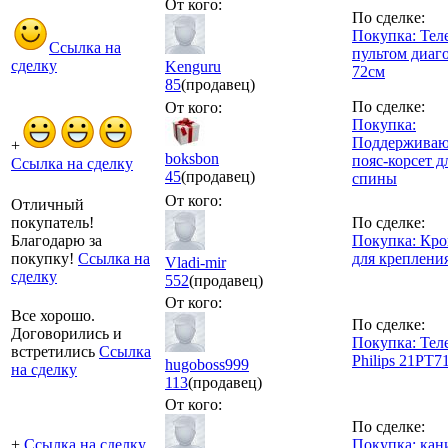
От кого:
По сделке:
Покупка: Тел
Ссылка на
пультом диаг
сделку
Kenguru
72см
85
(продавец)
По сделке:
От кого:
Покупка:
Поддержива
+
boksbon
пояс-корсет д
Ссылка на сделку
45
(продавец)
спины
От кого:
Отличный
покупатель!
По сделке:
Благодарю за
Покупка: Кр
покупку!
Ссылка на
для креплени
Vladi-mir
сделку
552
(продавец)
От кого:
Все хорошо.
По сделке:
Договорились и
Покупка: Тел
встретились
Ссылка
Philips 21PT7
hugoboss999
на сделку
113
(продавец)
От кого:
По сделке:
+
Ссылка на сделку
Покупка: кан