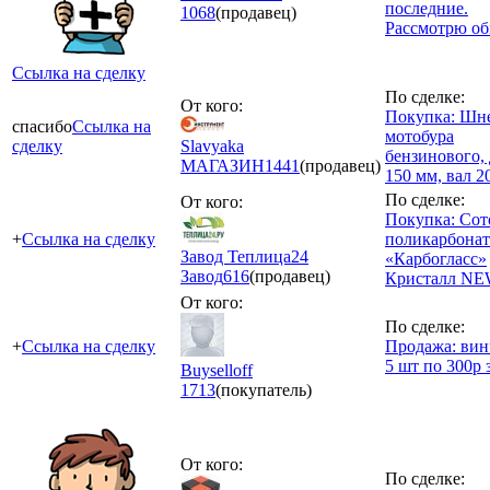
последние.
1068
(продавец)
Рассмотрю о
Ссылка на сделку
По сделке:
От кого:
Покупка: Шн
спасибо
Ссылка на
мотобура
сделку
Slavyaka
бензинового,
МАГАЗИН
1441
(продавец)
150 мм, вал 2
По сделке:
От кого:
Покупка: Со
+
Ссылка на сделку
поликарбонат
Завод Теплица24
«Карбогласс»
Завод
616
(продавец)
Кристалл NEW
От кого:
По сделке:
+
Ссылка на сделку
Продажа: вин
5 шт по 300р 
Buyselloff
1713
(покупатель)
От кого:
По сделке: