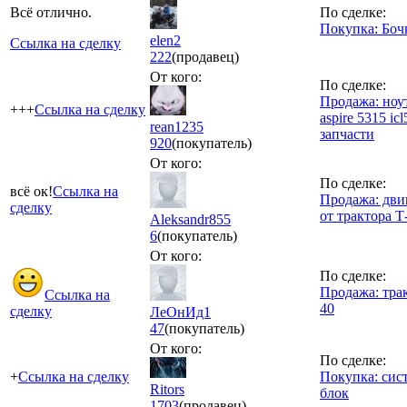
Всё отлично.
По сделке:
Покупка: Боч
elen2
Ссылка на сделку
222
(продавец)
От кого:
По сделке:
Продажа: ноут
+++
Ссылка на сделку
aspire 5315 icl
rean1235
запчасти
920
(покупатель)
От кого:
По сделке:
всё ок!
Ссылка на
Продажа: дви
сделку
от трактора Т
Aleksandr855
6
(покупатель)
От кого:
По сделке:
Продажа: тра
Ссылка на
40
сделку
ЛеОнИд1
47
(покупатель)
От кого:
По сделке:
+
Ссылка на сделку
Покупка: сис
Ritors
блок
1703
(продавец)