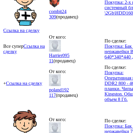
Покупка: 2-х
системный бл
combit24
\2Gb\HDD160
309
(продавец)
Ссылка на сделку
От кого:
По сделке:
Все супер
Ссылка на
Покупка: Бак
сделку
нержавейки
Harrier095
640*340*440 ,
11
(продавец)
По сделке:
От кого:
Покупка:
Оперативная 
+
Ссылка на сделку
DDR2 800 - 4
планки. Чип
poland192
Kingston. Об
117
(продавец)
объем 8 Гб.
От кого:
По сделке:
Покупка: Бак
нержавейки 7