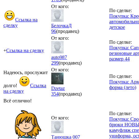
От кого:
По сделке:
Покупка: Кре
Ссылка на
автомобильно
сделку
БелочкаД
детское
96
(продавец)
От кого:
По сделке:
Покупка: Сап
+
Ссылка на сделку
резиновые ар
auto987
размер 44
299
(продавец)
От кого:
Надеюсь, прослужит
По сделке:
Покупка: Арм
долго!
Ссылка
форма (лето)
Dzetaz
на сделку
354
(продавец)
Всё отлично!
По сделке:
От кого:
Покупка: Сро
брюки НОВ
камуфляж сп
униформа, ос
Танюшка 007