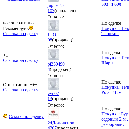
50л. и 60л.
jupiter75
103
(продавец)
От кого:
все оперативно.
По сделке:
Рекомендую.
Покупка: Тел
Ссылка на сделку
Thomson
JulO
98
(продавец)
От кого:
По сделке:
+1
Покупка: Тел
Ссылка на сделку
Шарп
pj230490
4
(продавец)
От кого:
По сделке:
Оперативно. +++
Покупка: Тел
Ссылка на сделку
Polar 71см.
vvp07
13
(продавец)
От кого:
По сделке:
Покупка: Бур
Ссылка на сделку
садовый 2 м ,
24Домовенок
разборный.
4267
(продавец)