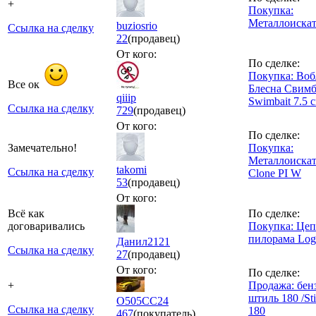
+
Покупка:
Металлоискат
buziosrio
Ссылка на сделку
22
(продавец)
От кого:
По сделке:
Покупка: Воб
Все ок
Блесна Свимб
qiiip
Swimbait 7.5 
Ссылка на сделку
729
(продавец)
От кого:
По сделке:
Замечательно!
Покупка:
Металлоискат
takomi
Ссылка на сделку
Clone PI W
53
(продавец)
От кого:
Всё как
По сделке:
договаривались
Покупка: Цеп
пилорама Log
Данил2121
Ссылка на сделку
27
(продавец)
От кого:
По сделке:
+
Продажа: бен
штиль 180 /St
О505СС24
Ссылка на сделку
180
467
(покупатель)