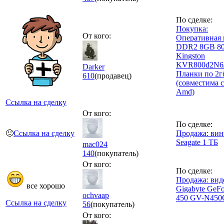
По сделке:
Покупка:
От кого:
Оперативная 
DDR2 8GB 8
Kingston
KVR800d2N6/
Darker
Планки по 2г
610
(продавец)
(совместима с 
Amd)
Ссылка на сделку
От кого:
По сделке:
🙂
Ссылка на сделку
Продажа: вин
Seagate 1 ТБ
mac024
140
(покупатель)
От кого:
По сделке:
Продажа: вид
все хорошо
Gigabyte GeF
ochvaap
450 GV-N450
Ссылка на сделку
56
(покупатель)
От кого: