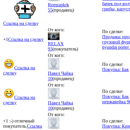
бачек под вод
Remzapkrk
грибы, капус
55
(продавец)
Ссылка на сделку
От кого:
По сделке:
Продажа: про
+1
Ссылка на сделку
грузовой фур
RELAX
hyundai porter
93
(покупатель)
От кого:
По сделке:
Ссылка на
Покупка: Бак
сделку
Павел Чайка
10
(продавец)
От кого:
По сделке:
Покупка: Бак
Ссылка на
нержавейка 9
сделку
Павел Чайка
10
(продавец)
От кого:
+1 :-) отличный
По сделке:
покупатель.
Ссылка
Покупка: Кин