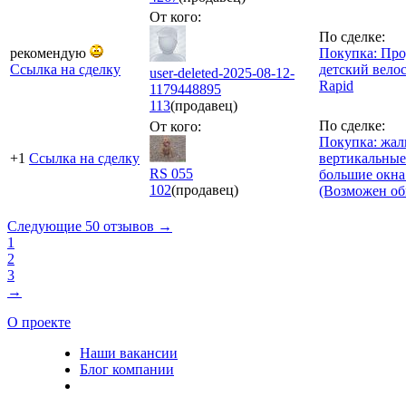
От кого:
По сделке:
рекомендую
Покупка: Пр
Ссылка на сделку
детский вело
user-deleted-2025-08-12-
Rapid
1179448895
113
(продавец)
По сделке:
От кого:
Покупка: жа
+1
Ссылка на сделку
вертикальные
RS 055
большие окна
102
(продавец)
(Возможен об
Следующие 50 отзывов →
1
2
3
→
О проекте
Наши вакансии
Блог компании