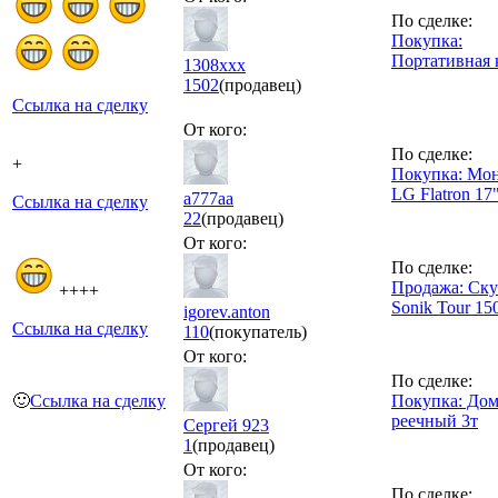
По сделке:
Покупка:
Портативная 
1308xxx
1502
(продавец)
Ссылка на сделку
От кого:
По сделке:
+
Покупка: Мо
LG Flatron 17
а777аа
Ссылка на сделку
22
(продавец)
От кого:
По сделке:
Продажа: Ску
++++
Sonik Tour 15
igorev.anton
Ссылка на сделку
110
(покупатель)
От кого:
По сделке:
🙂
Ссылка на сделку
Покупка: Дом
реечный 3т
Сергей 923
1
(продавец)
От кого:
По сделке: