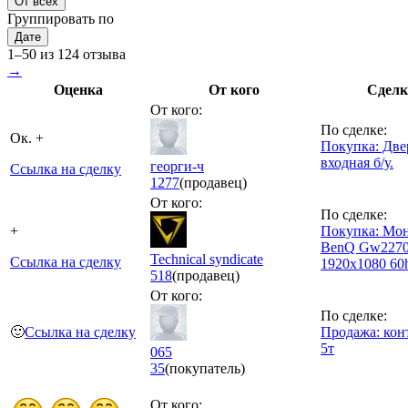
От всех
Группировать по
Дате
1–50 из 124 отзыва
→
Оценка
От кого
Сделк
От кого:
По сделке:
Ок. +
Покупка: Две
входная б/у.
георги-ч
Ссылка на сделку
1277
(продавец)
От кого:
По сделке:
+
Покупка: Мо
BenQ Gw2270
Technical syndicate
Ссылка на сделку
1920x1080 60
518
(продавец)
От кого:
По сделке:
🙂
Ссылка на сделку
Продажа: кон
5т
065
35
(покупатель)
От кого: