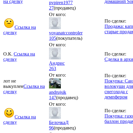
на сделку
домашний So
pvpiren1977
27
(продавец)
От кого:
По сделке:
Продажа: кап
Ссылка на
старые прода
сделку
vovanatccontroler
105
(покупатель)
От кого:
О.К.
Ссылка на
По сделке:
сделку
Сделка в арх
Андрис
263
От кого:
По сделке:
лот не
Покупка: Сан
выкуплен
Ссылка на
волокуши для
сделку
снегохода с
andrujsik
демпфером
147
(продавец)
От кого:
По сделке:
Покупка: газ
Ссылка на
баллон прода
сделку
БелочкаД
96
(продавец)