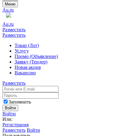
Меню
Au.ru
Au.ru
Разместить
Разместить
Товар (Лот)
Услугу
Промо (Объявление)
Заявку (Тендер)
Новая акция
Вакансию
Разместить
Запомнить
Войти
Войти
Или:
Регистрация
Разместить
Войти
Пользователь