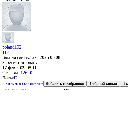
poland192
117
Был на сайте:
7 авг 2026 05:08
Зарегистрирован:
17 фев 2009 08:11
Отзывы
+126
−0
Лоты
4
2
Написать сообщение
Добавить в избранное
В чёрный список
В с
РЕКЛАМА • AU.RU