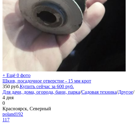
+ Ещё 0 фото
Шкив, посадочное отверстие - 15 мм крот
350
руб.
Купить сейчас за
600
руб.
Для дачи, дома, огорода, бани, парка
/
Садовая техника
/
Другое
/
4 дня
0
Красноярск, Северный
poland192
117