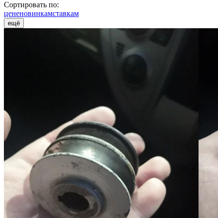
Сортировать по:
цене
новинкам
ставкам
ещё