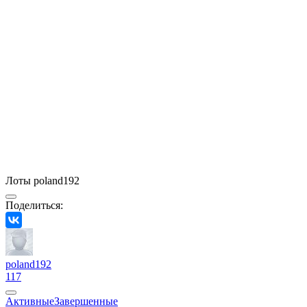
Лоты poland192
Поделиться:
poland192
117
Активные
Завершенные