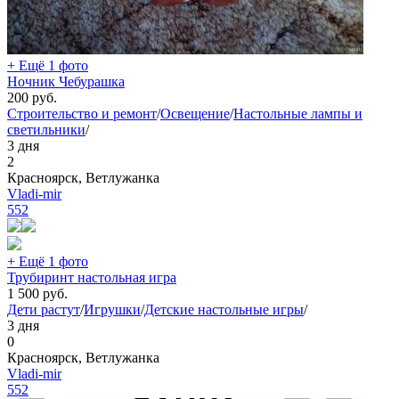
+ Ещё 1 фото
Ночник Чебурашка
200
руб.
Строительство и ремонт
/
Освещение
/
Настольные лампы и
светильники
/
3 дня
2
Красноярск, Ветлужанка
Vladi-mir
552
+ Ещё 1 фото
Трубиринт настольная игра
1 500
руб.
Дети растут
/
Игрушки
/
Детские настольные игры
/
3 дня
0
Красноярск, Ветлужанка
Vladi-mir
552