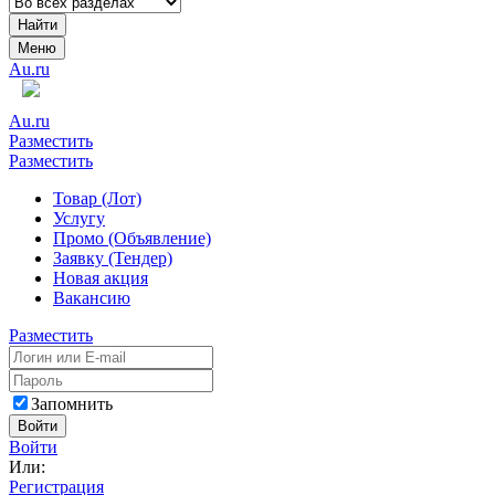
Найти
Меню
Au.ru
Au.ru
Разместить
Разместить
Товар (Лот)
Услугу
Промо (Объявление)
Заявку (Тендер)
Новая акция
Вакансию
Разместить
Запомнить
Войти
Войти
Или:
Регистрация