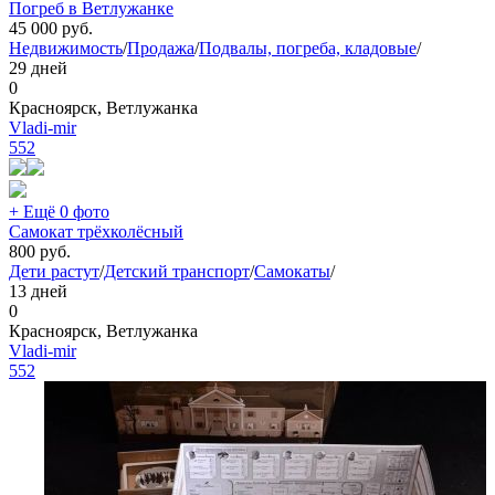
Погреб в Ветлужанке
45 000
руб.
Недвижимость
/
Продажа
/
Подвалы, погреба, кладовые
/
29 дней
0
Красноярск, Ветлужанка
Vladi-mir
552
+ Ещё 0 фото
Самокат трёхколёсный
800
руб.
Дети растут
/
Детский транспорт
/
Самокаты
/
13 дней
0
Красноярск, Ветлужанка
Vladi-mir
552