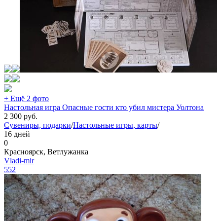
+ Ещё 2 фото
Настольная игра Опасные гости кто убил мистера Уолтона
2 300
руб.
Сувениры, подарки
/
Настольные игры, карты
/
16 дней
0
Красноярск, Ветлужанка
Vladi-mir
552