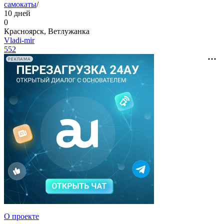
самокаты
/
10 дней
0
Красноярск, Ветлужанка
Vladi-mir
552
РЕКЛАМА
О проекте