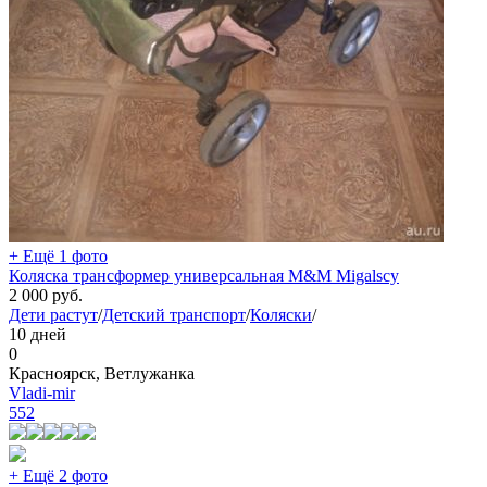
+ Ещё 1 фото
Коляска трансформер универсальная M&M Migalscy
2 000
руб.
Дети растут
/
Детский транспорт
/
Коляски
/
10 дней
0
Красноярск, Ветлужанка
Vladi-mir
552
+ Ещё 2 фото