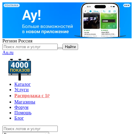
РЕКЛАМА
Регион
Россия
Найти
Au.ru
Каталог
Услуги
Распродажа с 1
₽
Магазины
Форум
Помощь
Блог