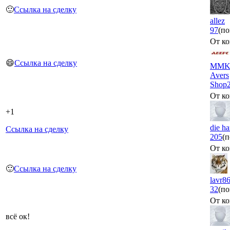
🙂
Ссылка на сделку
allez
97
(по
От ко
😄
Ссылка на сделку
MMK
Avers
Shop
От ко
+1
die ha
Ссылка на сделку
205
(п
От ко
🙂
Ссылка на сделку
lavr8
32
(по
От ко
всё ок!