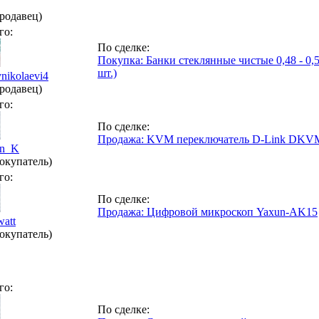
родавец)
го:
По сделке:
Покупка: Банки стеклянные чистые 0,48 - 0,
шт.)
ynikolaevi4
родавец)
го:
По сделке:
Продажа: KVM переключатель D-Link DKVM-
n_K
окупатель)
го:
По сделке:
Продажа: Цифровой микроскоп Yaxun-AK15
att
окупатель)
го:
По сделке: