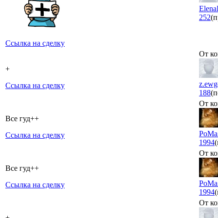
Elena
252
(п
Ссылка на сделку
От ко
+
z.ewg
Ссылка на сделку
188
(п
От ко
Все гуд++
PoMa
Ссылка на сделку
1994
От ко
Все гуд++
PoMa
Ссылка на сделку
1994
От ко
+