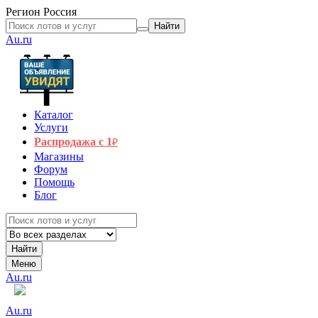
Регион
Россия
Найти
Au.ru
Каталог
Услуги
Распродажа с 1
₽
Магазины
Форум
Помощь
Блог
Найти
Меню
Au.ru
Au.ru