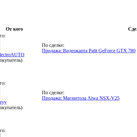
От кого
Сде
го:
По сделке:
Продажа: Видеокарта Palit GeForce GTX 780
lectroAUTO
окупатель)
го:
По сделке:
Продажа: Магнитола Aiwa NSX-V25
eyy
окупатель)
го: