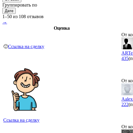
Группировать по
Дате
1–50 из 108 отзывов
→
Оценка
От ко
🙂
Ссылка на сделку
ARTe
435
(п
От ко
Aalex
222
(п
Ссылка на сделку
От ко