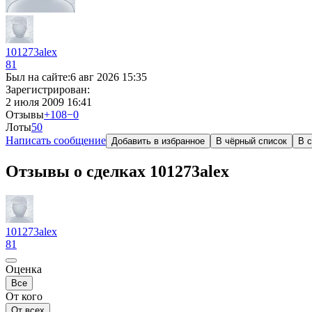
101273alex
81
Был на сайте:
6 авг 2026 15:35
Зарегистрирован:
2 июля 2009 16:41
Отзывы
+108
−0
Лоты
5
0
Написать сообщение
Добавить в избранное
В чёрный список
В с
Отзывы о сделках 101273alex
101273alex
81
Оценка
Все
От кого
От всех