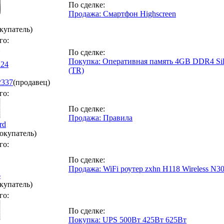
По сделке:
Продажа: Смартфон Highscreen
купатель)
го:
По сделке:
Покупка: Оперативная память 4GB DDR4 Si
24
(TR)
2337
(продавец)
го:
По сделке:
Продажа: Правила
rd
окупатель)
го:
По сделке:
Продажа: WiFi роутер zxhn H118 Wireless N3
6
купатель)
го:
По сделке:
Покупка: UPS 500Вт 425Вт 625Вт