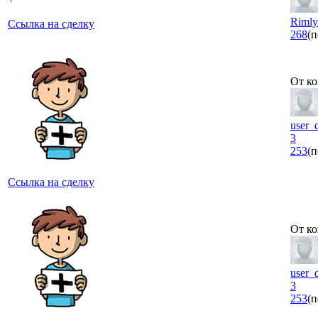
Rimly
Ссылка на сделку
268
(п
От ко
user_
3
253
(п
Ссылка на сделку
От ко
user_
3
253
(п