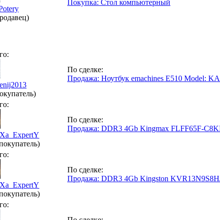
Покупка: Стол компьютерный
Potery
родавец)
го:
По сделке:
Продажа: Ноутбук emachines E510 Model: K
enij2013
окупатель)
го:
По сделке:
Продажа: DDR3 4Gb Kingmax FLFF65F-C8
Xa_ExpertY
(покупатель)
го:
По сделке:
Продажа: DDR3 4Gb Kingston KVR13N9S8H
Xa_ExpertY
(покупатель)
го:
По сделке: