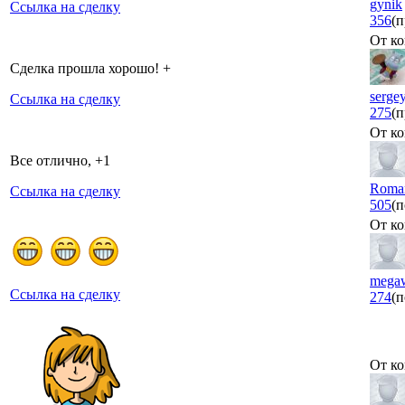
gynik
Ссылка на сделку
356
(п
От ко
Сделка прошла хорошо! +
serge
Ссылка на сделку
275
(п
От ко
Все отлично, +1
Roma
Ссылка на сделку
505
(п
От ко
megaw
Ссылка на сделку
274
(п
От ко