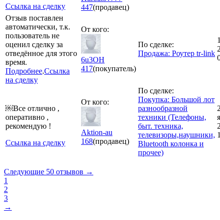
Ссылка на сделку
447
(продавец)
Отзыв поставлен
автоматически, т.к.
От кого:
пользователь не
оценил сделку за
По сделке:
отведённое для этого
Продажа: Роутер tr-link
6u3OH
время.
417
(покупатель)
Подробнее
.
Ссылка
на сделку
По сделке:
Покупка: Большой лот
От кого:
￼Все отлично ,
разнообразной
оперативно ,
техники (Телефоны,
рекомендую !
быт. техника,
Aktion-au
телевизоры,наушники,
168
(продавец)
Ссылка на сделку
Bluetooth колонка и
прочее)
Следующие 50 отзывов →
1
2
3
→