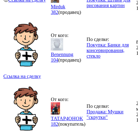
рисования картин
Mirduk
382
(продавец)
От кого:
По сделке:
Покупка: Банки для
консервирования,
Benennung
стекло
104
(продавец)
Ссылка на сделку
От кого:
По сделке:
Продажа: Мушки
"скрутки"
TATAP4OHOK
182
(покупатель)