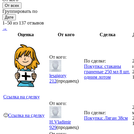
От всех
Группировать по
Дате
1–50 из 137 отзывов
→
Оценка
От кого
Сделка
От кого:
По сделке:
Покупка: стаканы
граненые 250 мл 8 шт.
lesaigory
одним лотом
212
(продавец)
Ссылка на сделку
От кого:
По сделке:
🙂
Ссылка на сделку
Покупка: Ляган 38см
H.Vladimir
929
(продавец)
От кого: