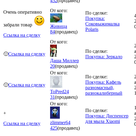
432
(продавец)
От кого:
Очень оперативно
По сделке:
Покупка:
Соковыжималка
забрали товар
Живица
Polaris
84
(продавец)
Ссылка на сделку
От кого:
По сделке:
🙂
Ссылка на сделку
Покупка: Зеркало
Даша Миллер
20
(продавец)
От кого:
По сделке:
Покупка: Кафель
🙂
Ссылка на сделку
разномасный,
ToPred24
разнокалиберный
31
(продавец)
От кого:
По сделке:
+
Покупка: Диспенсер
для мыла Xiaomi
zlimmer64
Ссылка на сделку
425
(продавец)