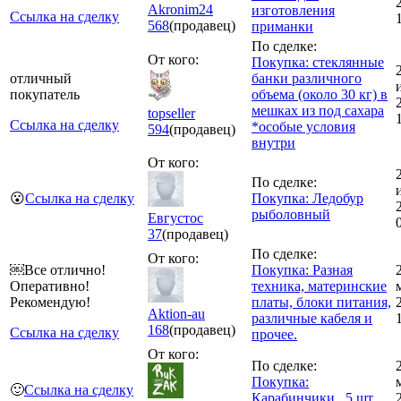
Akronim24
изготовления
Ссылка на сделку
568
(продавец)
приманки
По сделке:
От кого:
Покупка: стеклянные
отличный
банки различного
покупатель
объема (около 30 кг) в
мешках из под сахара
topseller
Ссылка на сделку
*особые условия
594
(продавец)
внутри
От кого:
По сделке:
😮
Ссылка на сделку
Покупка: Ледобур
рыболовный
Евгустос
37
(продавец)
По сделке:
От кого:
￼Все отлично!
Покупка: Разная
Оперативно!
техника, материнские
Рекомендую!
платы, блоки питания,
Aktion-au
различные кабеля и
168
(продавец)
Ссылка на сделку
прочее.
От кого:
По сделке:
Покупка:
🙂
Ссылка на сделку
Карабинчики , 5 шт