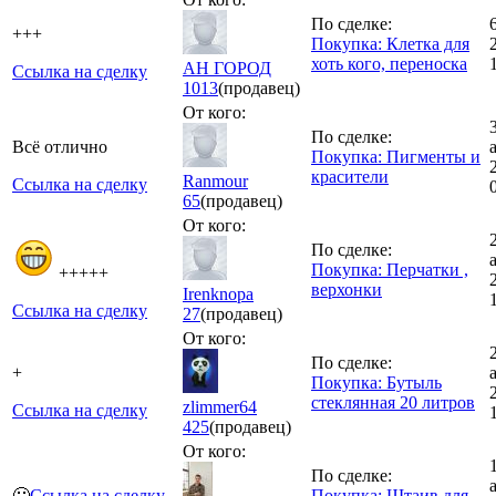
По сделке:
+++
Покупка: Клетка для
хоть кого, переноска
АН ГОРОД
Ссылка на сделку
1013
(продавец)
От кого:
По сделке:
Всё отлично
Покупка: Пигменты и
красители
Ranmour
Ссылка на сделку
65
(продавец)
От кого:
По сделке:
Покупка: Перчатки ,
+++++
верхонки
Irenknopa
Ссылка на сделку
27
(продавец)
От кого:
По сделке:
+
Покупка: Бутыль
стеклянная 20 литров
zlimmer64
Ссылка на сделку
425
(продавец)
От кого:
По сделке:
🙂
Ссылка на сделку
Покупка: Штаив для