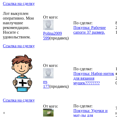
Ссылка на сделку
Лот выкуплен
От кого:
оперативно. Мои
наилучшие
По сделке:
рекомендации.
Покупка: Рабочие
Носите с
сапоги 37 размер.
Polina2009
удовольствием.
599
(продавец)
Ссылка на сделку
От кого:
По сделке:
Покупка: Набор ниток
для вязания
rrs
мушек????????
177
(продавец)
Ссылка на сделку
По сделке:
От кого:
Покупка: Удочки и
+
мат-лы для