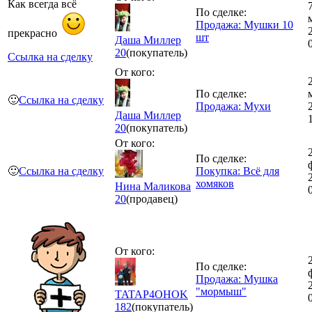
Как всегда всё
По сделке:
Продажа: Мушки 10
прекрасно
шт
Даша Миллер
20
(покупатель)
Ссылка на сделку
От кого:
По сделке:
🙂
Ссылка на сделку
Продажа: Мухи
Даша Миллер
20
(покупатель)
От кого:
По сделке:
🙂
Ссылка на сделку
Покупка: Всё для
хомяков
Нина Маликова
20
(продавец)
От кого:
По сделке:
Продажа: Мушка
"мормыш"
TATAP4OHOK
182
(покупатель)