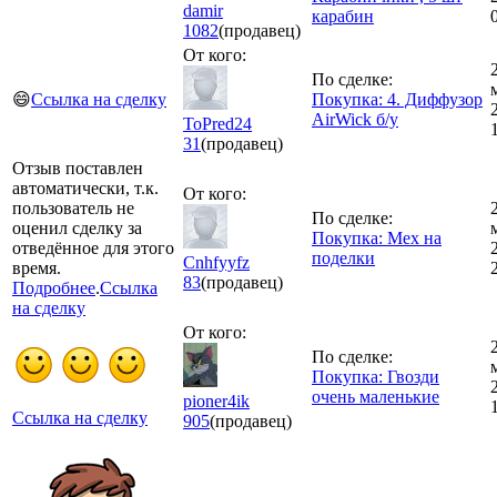
damir
карабин
1082
(продавец)
От кого:
По сделке:
😄
Ссылка на сделку
Покупка: 4. Диффузор
AirWick б/у
ToPred24
31
(продавец)
Отзыв поставлен
автоматически, т.к.
От кого:
пользователь не
По сделке:
оценил сделку за
Покупка: Мех на
отведённое для этого
поделки
Cnhfyyfz
время.
83
(продавец)
Подробнее
.
Ссылка
на сделку
От кого:
По сделке:
Покупка: Гвозди
очень маленькие
pioner4ik
Ссылка на сделку
905
(продавец)