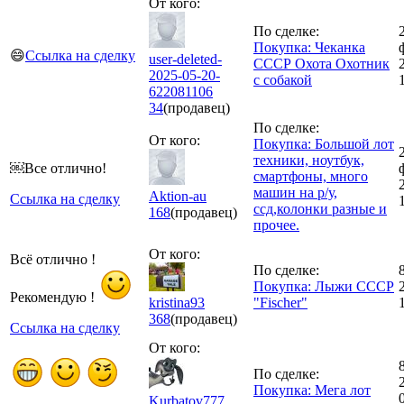
От кого:
По сделке:
Покупка: Чеканка
😄
Ссылка на сделку
user-deleted-
СССР Охота Охотник
2025-05-20-
с собакой
622081106
34
(продавец)
По сделке:
От кого:
Покупка: Большой лот
техники, ноутбук,
￼Все отлично!
смартфоны, много
машин на р/у,
Aktion-au
Ссылка на сделку
ссд,колонки разные и
168
(продавец)
прочее.
От кого:
Всё отлично !
По сделке:
Покупка: Лыжи СССР
Рекомендую !
kristina93
"Fischer"
368
(продавец)
Ссылка на сделку
От кого:
По сделке:
Покупка: Мега лот
Kurbatov777