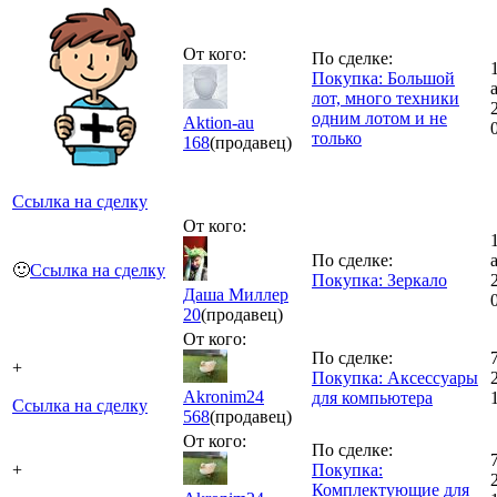
От кого:
По сделке:
Покупка: Большой
лот, много техники
одним лотом и не
Aktion-au
только
168
(продавец)
Ссылка на сделку
От кого:
По сделке:
🙂
Ссылка на сделку
Покупка: Зеркало
Даша Миллер
20
(продавец)
От кого:
По сделке:
+
Покупка: Аксессуары
Akronim24
для компьютера
Ссылка на сделку
568
(продавец)
От кого:
По сделке:
+
Покупка:
Комплектующие для