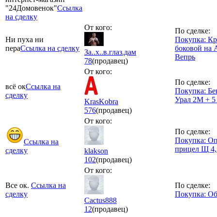
"24Домовенок"
Ссылка
на сделку
От кого:
По сделке:
Ни пуха ни
Покупка: К
пера
Ссылка на сделку
боковой на 
За..х..в.глаз.дам
Вепрь
78
(продавец)
От кого:
По сделке:
всё ок
Ссылка на
Покупка: Бе
сделку
Урал 2М + 5
KrasKobra
576
(продавец)
От кого:
По сделке:
Покупка: О
Ссылка на
прицел Щ 4,
сделку
klakson
102
(продавец)
От кого:
Все ок.
Ссылка на
По сделке:
сделку
Покупка: Об
Cactus888
12
(продавец)