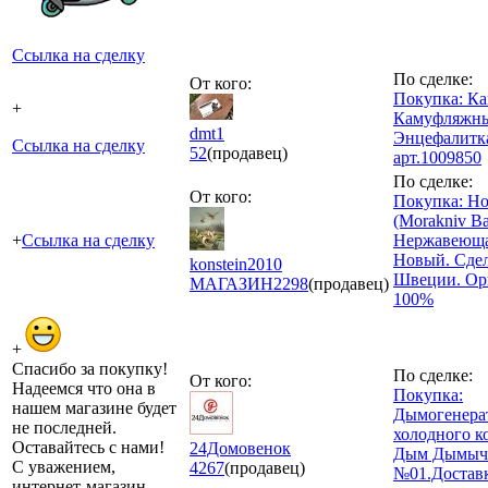
Ссылка на сделку
По сделке:
От кого:
Покупка: К
+
Камуфляжны
dmt1
Энцефалитк
Ссылка на сделку
52
(продавец)
арт.1009850
По сделке:
От кого:
Покупка: 
(Morakniv Ba
+
Ссылка на сделку
Нержавеющая
Новый. Сдел
konstein2010
Швеции. Ор
МАГАЗИН
2298
(продавец)
100%
+
Спасибо за покупку!
По сделке:
От кого:
Надеемся что она в
Покупка:
нашем магазине будет
Дымогенера
не последней.
холодного к
Оставайтесь с нами!
24Домовенок
Дым Дымыч
С уважением,
4267
(продавец)
№01.Доставк
интернет-магазин