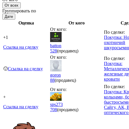
От всех
Группировать по
Дате
Оценка
От кого
Сде
От кого:
По сделке:
+1
Покупка: Н
охотничий
batton
Ссылка на сделку
шкуросьемн
528
(продавец)
От кого:
По сделке:
Покупка:
🙂
Ссылка на сделку
Металличес
железные дв
goron
кровати
88
(продавец)
По сделке:
От кого:
Покупка: К
+
кольцами, б
быстросъем
sps273
Ссылка на сделку
Сайгу, АК, 
708
(продавец)
оптического