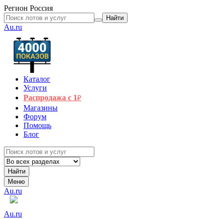
Регион
Россия
Найти
Au.ru
Каталог
Услуги
Распродажа с 1
₽
Магазины
Форум
Помощь
Блог
Найти
Меню
Au.ru
Au.ru