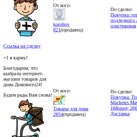
От кого:
По сделке:
Покупка: то
подледного 
koroliov
пластиковая
821
(продавец)
Ссылка на сделку
+1 в карму!
Благодарим, что
выбрали интернет-
магазин товаров для
дома Домовито24!
От кого:
По сделке:
Будем рады Вам снова!
Покупка: Tr
Machetes Ма
18&quot; 26
Товары для дома
Доставка
2854
(продавец)