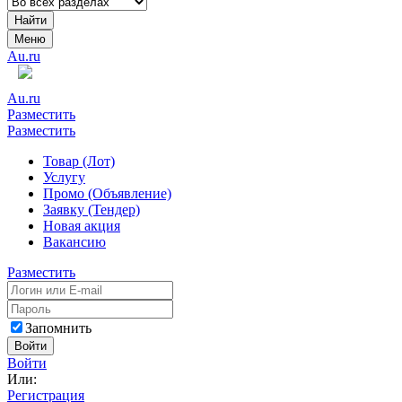
Найти
Меню
Au.ru
Au.ru
Разместить
Разместить
Товар (Лот)
Услугу
Промо (Объявление)
Заявку (Тендер)
Новая акция
Вакансию
Разместить
Запомнить
Войти
Войти
Или:
Регистрация