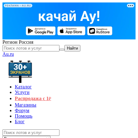
РЕКЛАМА • AU.RU
Регион
Россия
Найти
Au.ru
Каталог
Услуги
Распродажа с 1
₽
Магазины
Форум
Помощь
Блог