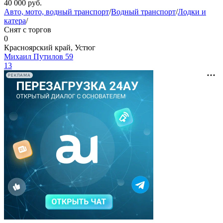
40 000
руб.
Авто, мото, водный транспорт
/
Водный транспорт
/
Лодки и
катера
/
Снят с торгов
0
Красноярский край, Устюг
Михаил Путилов 59
13
РЕКЛАМА