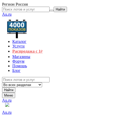
Регион
Россия
Найти
Au.ru
Каталог
Услуги
Распродажа с 1
₽
Магазины
Форум
Помощь
Блог
Найти
Меню
Au.ru
Au.ru