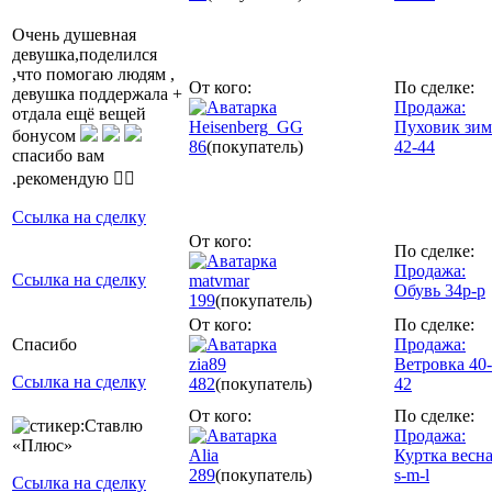
Очень душевная
девушка,поделился
,что помогаю людям ,
От кого:
По сделке:
девушка поддержала +
Продажа:
отдала ещё вещей
Heisenberg_GG
Пуховик зим
бонусом
86
(покупатель)
42-44
спасибо вам
.рекомендую 👍🏾
Ссылка на сделку
От кого:
По сделке:
Продажа:
Ссылка на сделку
matvmar
Обувь 34р-р
199
(покупатель)
От кого:
По сделке:
Спасибо
Продажа:
zia89
Ветровка 40-
Ссылка на сделку
482
(покупатель)
42
От кого:
По сделке:
Продажа:
Аlia
Куртка весн
289
(покупатель)
s-m-l
Ссылка на сделку