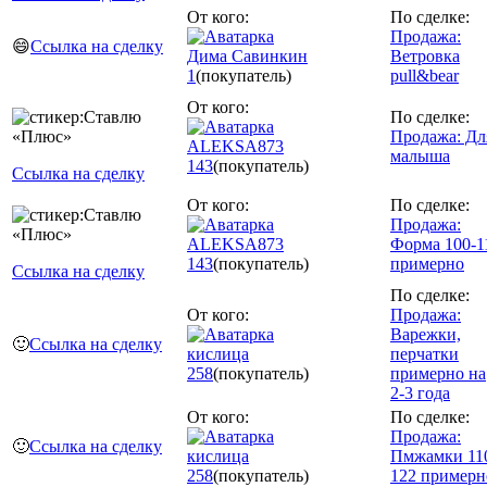
От кого:
По сделке:
Продажа:
😄
Ссылка на сделку
Дима Савинкин
Ветровка
1
(покупатель)
pull&bear
От кого:
По сделке:
Продажа: Дл
ALEKSA873
малыша
143
(покупатель)
Ссылка на сделку
От кого:
По сделке:
Продажа:
ALEKSA873
Форма 100-1
143
(покупатель)
примерно
Ссылка на сделку
По сделке:
От кого:
Продажа:
Варежки,
🙂
Ссылка на сделку
кислица
перчатки
258
(покупатель)
примерно на
2-3 года
От кого:
По сделке:
Продажа:
🙂
Ссылка на сделку
кислица
Пмжамки 11
258
(покупатель)
122 примерн