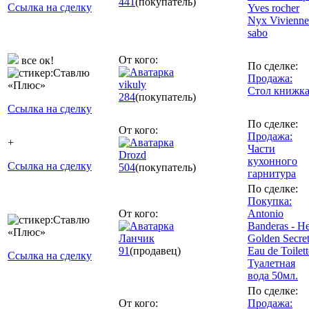
441
(покупатель)
Ссылка на сделку
Yves rocher
Nyx Vivienne
sabo
От кого:
все ок!
По сделке:
Продажа:
vikuly
Стол книжк
284
(покупатель)
Ссылка на сделку
По сделке:
От кого:
Продажа:
+
Части
Drozd
кухонного
Ссылка на сделку
504
(покупатель)
гарнитура
По сделке:
Покупка:
От кого:
Antonio
Banderas - H
Ланчик
Golden Secre
91
(продавец)
Eau de Toilett
Ссылка на сделку
Туалетная
вода 50мл.
По сделке:
От кого:
Продажа: