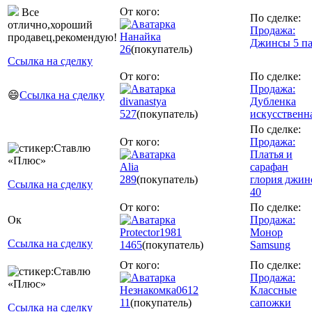
От кого:
Все
По сделке:
отлично,хороший
Продажа:
Нанайка
продавец,рекомендую!
Джинсы 5 п
26
(покупатель)
Ссылка на сделку
От кого:
По сделке:
Продажа:
😄
Ссылка на сделку
divanastya
Дубленка
527
(покупатель)
искусственн
По сделке:
От кого:
Продажа:
Платья и
Аlia
сарафан
289
(покупатель)
глория джин
Ссылка на сделку
40
От кого:
По сделке:
Ок
Продажа:
Protector1981
Монор
Ссылка на сделку
1465
(покупатель)
Samsung
От кого:
По сделке:
Продажа:
Незнакомка0612
Классные
11
(покупатель)
сапожки
Ссылка на сделку