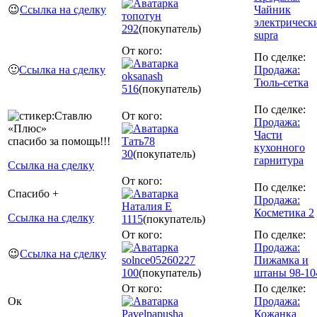
😉
Ссылка на сделку
Чайник
топотун
электрическ
292
(покупатель)
supra
От кого:
По сделке:
🙂
Ссылка на сделку
Продажа:
oksanash
Тюль-сетка
516
(покупатель)
По сделке:
От кого:
Продажа:
Части
спасибо за помощь!!!
Тать78
кухонного
30
(покупатель)
гарнитура
Ссылка на сделку
От кого:
По сделке:
Спасибо +
Продажа:
Наталия Е
Косметика 2
Ссылка на сделку
1115
(покупатель)
От кого:
По сделке:
Продажа:
😉
Ссылка на сделку
solnce05260227
Пижамка и
100
(покупатель)
штаны 98-10
От кого:
По сделке:
Ок
Продажа:
Pavelpapusha
Кожанка