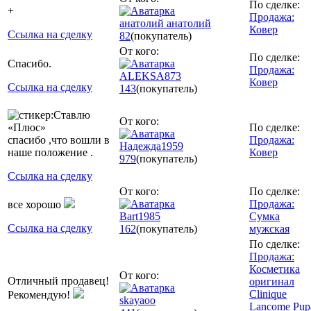
По сделке:
+
Продажа:
анатолий анатолий
Ковер
Ссылка на сделку
82
(покупатель)
От кого:
По сделке:
Спасибо.
Продажа:
ALEKSA873
Ковер
Ссылка на сделку
143
(покупатель)
От кого:
По сделке:
спасибо ,что вошли в
Продажа:
Надежда1959
наше положение .
Ковер
979
(покупатель)
Ссылка на сделку
От кого:
По сделке:
Продажа:
все хорошо
Bart1985
Сумка
Ссылка на сделку
162
(покупатель)
мужская
По сделке:
Продажа:
Косметика
От кого:
Отличный продавец!
оригинал
Clinique
Рекомендую!
skayaoo
Lancome Pup