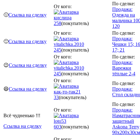
По сделке:
От кого:
Продажа:
🙂
Ссылка на сделку
Одежда на
кислица
мальчика 100
258
(покупатель)
120
От кого:
По сделке:
Продажа:
🙂
Ссылка на сделку
vitalichka.2010
Чешки 15; 16
245
(покупатель)
17; 21
От кого:
По сделке:
Продажа:
😉
Ссылка на сделку
vitalichka.2010
Варежки
245
(покупатель)
тёплые 2-4
От кого:
По сделке:
😄
Ссылка на сделку
Продажа:
как-то-так21
Стол складн
33
(покупатель)
По сделке:
От кого:
Продажа:
Всё чудненько !!!
Наматрасни
loto53
защитный
Ссылка на сделку
603
(покупатель)
Askona Terry
90x200х30см
От кого: