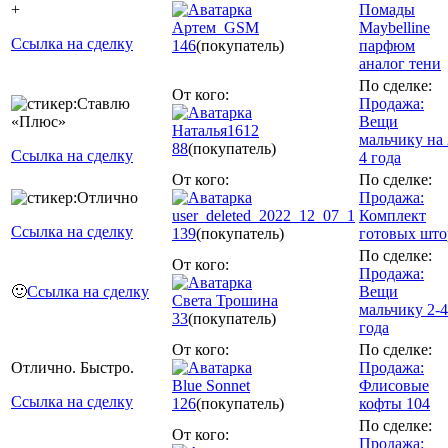
+
Помады
Артем_GSM
Maybelline
Ссылка на сделку
146
(покупатель)
парфюм
аналог тени
По сделке:
От кого:
Продажа:
Вещи
Наталья1612
мальчику на 
88
(покупатель)
Ссылка на сделку
4 года
От кого:
По сделке:
Продажа:
user_deleted_2022_12_07_1
Комплект
Ссылка на сделку
139
(покупатель)
готовых што
По сделке:
От кого:
Продажа:
🙂
Ссылка на сделку
Вещи
Света Трошина
мальчику 2-4
33
(покупатель)
года
От кого:
По сделке:
Отлично. Быстро.
Продажа:
Blue Sonnet
Флисовые
Ссылка на сделку
126
(покупатель)
кофты 104
По сделке:
От кого:
Продажа: