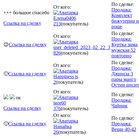
По сделке:
От кого:
Продажа:
+++ большое спасибо
Комплект
Елена0406
бижутерии и
Ссылка на сделку
213
(покупатель)
роше
По сделке:
От кого:
Продажа:
😉
Ссылка на сделку
Куртка зима
user_deleted_2023_02_22_3
мужская 52
826
(покупатель)
повторно
По сделке:
От кого:
Продажа:
🙂
Ссылка на сделку
Джинсы 3
Happiness is
пары манго
2
(покупатель)
Остин инси
От кого:
По сделке:
ок
Продажа:
igor60
Чайник
Ссылка на сделку
376
(покупатель)
От кого:
По сделке:
🙂
Ссылка на сделку
Продажа:
Нанайка
Вещи 40-42
26
(покупатель)