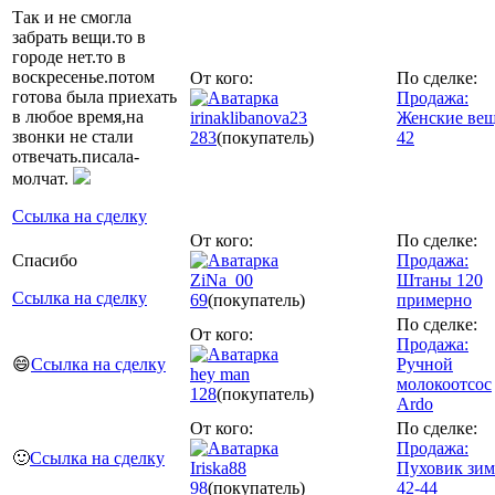
Так и не смогла
забрать вещи.то в
городе нет.то в
воскресенье.потом
От кого:
По сделке:
готова была приехать
Продажа:
в любое время,на
irinaklibanova23
Женские ве
звонки не стали
283
(покупатель)
42
отвечать.писала-
молчат.
Ссылка на сделку
От кого:
По сделке:
Спасибо
Продажа:
ZiNa_00
Штаны 120
Ссылка на сделку
69
(покупатель)
примерно
По сделке:
От кого:
Продажа:
😄
Ссылка на сделку
Ручной
hey man
молокоотсос
128
(покупатель)
Ardo
От кого:
По сделке:
Продажа:
🙂
Ссылка на сделку
Iriska88
Пуховик зим
98
(покупатель)
42-44