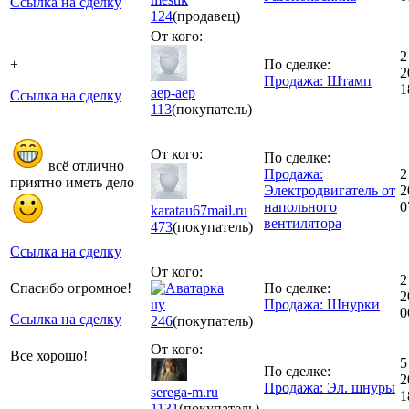
Ссылка на сделку
124
(продавец)
От кого:
2
+
По сделке:
2
Продажа: Штамп
1
aep-aep
Ссылка на сделку
113
(покупатель)
От кого:
По сделке:
всё отлично
Продажа:
2
приятно иметь дело
Электродвигатель от
2
напольного
0
karatau67mail.ru
вентилятора
473
(покупатель)
Ссылка на сделку
От кого:
2
Спасибо огромное!
По сделке:
2
uy
Продажа: Шнурки
0
Ссылка на сделку
246
(покупатель)
От кого:
Все хорошо!
5
По сделке:
2
Продажа: Эл. шнуры
serega-m.ru
1
1131
(покупатель)