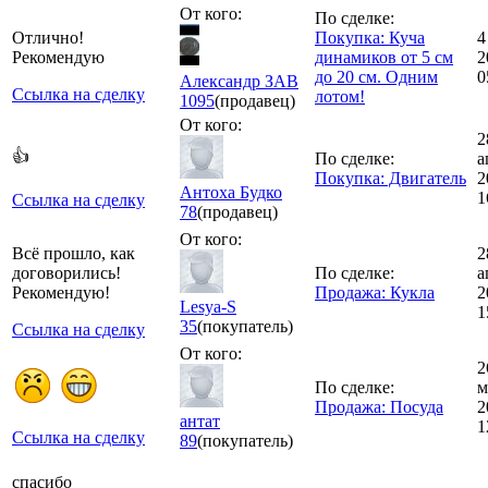
От кого:
По сделке:
Отлично!
Покупка: Куча
4
Рекомендую
динамиков от 5 см
2
до 20 см. Одним
0
Александр ЗАВ
Ссылка на сделку
лотом!
1095
(продавец)
От кого:
2
👍
По сделке:
а
Покупка: Двигатель
2
Антоха Будко
1
Ссылка на сделку
78
(продавец)
От кого:
Всё прошло, как
2
договорились!
По сделке:
а
Рекомендую!
Продажа: Кукла
2
Lesya-S
1
35
(покупатель)
Ссылка на сделку
От кого:
2
По сделке:
м
Продажа: Посуда
2
антат
1
Ссылка на сделку
89
(покупатель)
спасибо