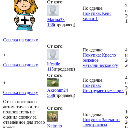
От кого:
5
По сделке:
н
Покупка: Кейс
2
хилти 1
Marina33
1
136
(продавец)
Ссылка на сделку
От кого:
По сделке:
4
+
Покупка: Кресло
н
бежевое
2
lifestile
Ссылка на сделку
металлическое б/у
2
115
(продавец)
От кого:
4
По сделке:
+
н
Покупка:
2
Akronim24
Инструменты+ ящик
Ссылка на сделку
1
568
(продавец)
Отзыв поставлен
автоматически, т.к.
От кого:
пользователь не
1
По сделке:
оценил сделку за
с
Покупка: Запчасти
отведённое для этого
2
электрокосы
Nejtrino
время.
0