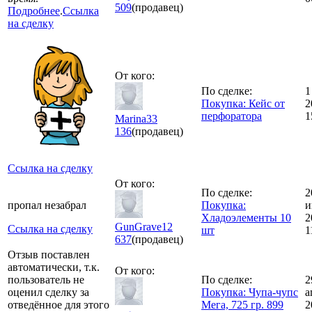
509
(продавец)
Подробнее
.
Ссылка
на сделку
От кого:
По сделке:
1
Покупка: Кейс от
2
перфоратора
1
Marina33
136
(продавец)
Ссылка на сделку
От кого:
По сделке:
2
пропал незабрал
Покупка:
и
Хладоэлементы 10
2
GunGrave12
Ссылка на сделку
шт
1
637
(продавец)
Отзыв поставлен
автоматически, т.к.
От кого:
пользователь не
По сделке:
2
оценил сделку за
Покупка: Чупа-чупс
а
отведённое для этого
Мега, 725 гр. 899
2