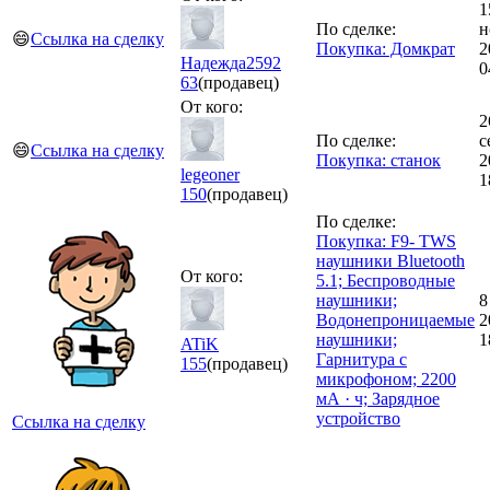
1
По сделке:
н
😄
Ссылка на сделку
Покупка: Домкрат
2
Надежда2592
0
63
(продавец)
От кого:
2
По сделке:
с
😄
Ссылка на сделку
Покупка: станок
2
legeoner
1
150
(продавец)
По сделке:
Покупка: F9- TWS
наушники Bluetooth
От кого:
5.1; Беспроводные
наушники;
8
Водонепроницаемые
2
наушники;
1
ATiK
Гарнитура с
155
(продавец)
микрофоном; 2200
мА · ч; Зарядное
устройство
Ссылка на сделку