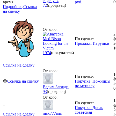
eugeny_z
время.
руб.
0
72
(продавец)
Подробнее
.
Ссылка
на сделку
От кого:
2
Med Bison
По сделке:
ф
Looking for the
Продажа: Игрушки
2
Victim_
1
1974
(покупатель)
Ссылка на сделку
От кого:
1
По сделке:
ф
😄
Ссылка на сделку
Покупка: Ножницы
2
по металлу
Вадим Заглада
0
93
(продавец)
От кого:
1
По сделке:
+
ф
Покупка: Дрель
2
советская
max777arm
Ссылка на сделку
2