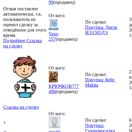
99
(продавец)
Отзыв поставлен
автоматически, т.к.
От кого:
пользователь не
1
По сделке:
оценил сделку за
д
Покупка: Дрель
отведённое для этого
2
ИЭ1505ДЭ
Vaxo
время.
1
257
(продавец)
Подробнее
.
Ссылка
на сделку
От кого:
2
По сделке:
н
Покупка: Кейс
2
Makita
КРЮЧКОВ777
1
496
(продавец)
Ссылка на сделку
От кого:
По сделке:
6
+
Покупка:
2
Газонокосилка
0
mestik