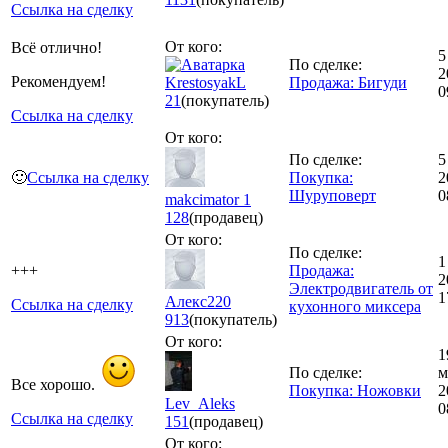
Ссылка на сделку
От кого:
Всё отлично!
5
По сделке:
2
Рекомендуем!
KrestosyakL
Продажа: Бигуди
0
21
(покупатель)
Ссылка на сделку
От кого:
По сделке:
5
🙂
Ссылка на сделку
Покупка:
2
Шуруповерт
0
makcimator 1
128
(продавец)
От кого:
По сделке:
1
+++
Продажа:
2
Электродвигатель от
1
Алекс220
Ссылка на сделку
кухонного миксера
913
(покупатель)
От кого:
1
По сделке:
м
Все хорошо.
Покупка: Ножовки
2
Lev_Aleks
0
Ссылка на сделку
151
(продавец)
От кого: