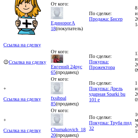
От кого:
8
По сделке:
и
Продажа: Бисер
2
ЕдинорогА
1
18
(покупатель)
Ссылка на сделку
От кого:
1
По сделке:
и
Покупка:
😉
Ссылка на сделку
2
Евгений 24рус
Прожектора
0
65
(продавец)
От кого:
По сделке:
1
+
Покупка: Дрель
и
ударная Sparki bu
2
fxsibpal
Ссылка на сделку
101 e
0
85
(продавец)
От кого:
1
По сделке:
+
м
Покупка: Труба пнд
2
32
Chumakovich_18
Ссылка на сделку
1
20
(продавец)