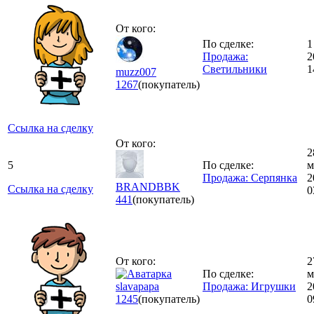
От кого:
По сделке:
1
Продажа:
2
Светильники
1
muzz007
1267
(покупатель)
Ссылка на сделку
От кого:
2
5
По сделке:
м
Продажа: Серпянка
2
BRANDBBK
Ссылка на сделку
0
441
(покупатель)
От кого:
2
По сделке:
м
slavapapa
Продажа: Игрушки
2
1245
(покупатель)
0