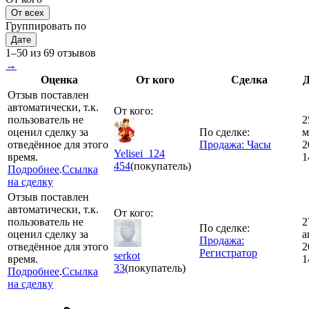
От всех
Группировать по
Дате
1–50 из 69 отзывов
→
Оценка
От кого
Сделка
Д
Отзыв поставлен
автоматически, т.к.
От кого:
пользователь не
2
оценил сделку за
По сделке:
м
отведённое для этого
Продажа: Часы
2
Yelisei_124
время.
1
454
(покупатель)
Подробнее
.
Ссылка
на сделку
Отзыв поставлен
автоматически, т.к.
От кого:
пользователь не
2
По сделке:
оценил сделку за
а
Продажа:
отведённое для этого
2
Регистратор
serkot
время.
1
33
(покупатель)
Подробнее
.
Ссылка
на сделку