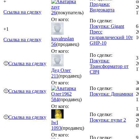
+
о
Продажа:
zavr
2
Видеокарта
Ссылка на сделку
26
(покупатель)
1
От кого:
По сделке:
Покупка: Gigant
6
+1
Пресс
2
гидравлический 10т
1
kovalruslan
Ссылка на сделку
GHP-10
56
(продавец)
От кого:
По сделке:
3
Покупка:
🙂
Ссылка на сделку
2
Трансформатор от
1
Дед Олег
СВЧ
211
(продавец)
От кого:
3
По сделке:
а
🙂
Ссылка на сделку
Олег1962
Покупка: Динамики
2
584
(продавец)
1
От кого:
1
По сделке:
а
🙂
Ссылка на сделку
Покупка: пульт 2
2
IwI
0
1093
(продавец)
От кого:
По сделке:
9