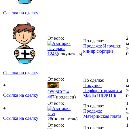
Ссылка на сделку
От кого:
2
По сделке:
м
Продажа: Игрушки
slavapapa
2
киндр сюрприз
1245
(покупатель)
0
Ссылка на сделку
От кого:
По сделке:
1
+
Покупка:
м
Перфоратор макита
2
О505СС24
Ссылка на сделку
Makita HR2811 ft
0
467
(продавец)
От кого:
1
По сделке:
+
о
Продажа:
zavr
2
Материнская плата
Ссылка на сделку
26
(покупатель)
1
От кого:
1
По сделке: