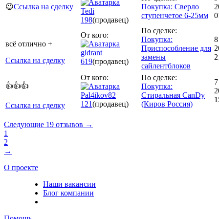
😉
Ссылка на сделку
Покупка: Сверло
2
Tedi
ступенчетое 6-25мм
0
198
(продавец)
По сделке:
От кого:
Покупка:
8
всё отлично +
Приспособление для
2
gidrant
замены
2
Ссылка на сделку
619
(продавец)
сайлентблоков
От кого:
По сделке:
7
👍👍👍
Покупка:
2
Pal4ikov82
Стиральная CanDy
1
121
(продавец)
(Киров Россия)
Ссылка на сделку
Следующие 19 отзывов →
1
2
→
О проекте
Наши вакансии
Блог компании
Помощь