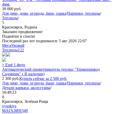
4мм.
30 000
руб.
Для дачи, дома, огорода, бани, парка
/
Парники, теплицы
/
Теплицы
/
5
Красноярск, Родина
Заказано продвижение:
Поднятие в списке
Последний раз лот поднимался:
5 авг 2026 22:07
МегаУрожай
Теплицы
122
+ Ещё 1 фото
Автоматический проветриватель теплиц "Термопривод
Садовник" ( В наличии)
2 300
руб.
Купить сейчас за
2 500
руб.
Для дачи, дома, огорода, бани, парка
/
Парники, теплицы
/
Детали каркаса, аксессуары
/
16:49:23
0
Красноярск, Зелёная Роща
vysokiys
МАГАЗИН
349