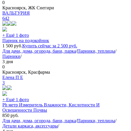
0
Красноярск, ЖК Снегири
ВАЛЬТУРИЯ
642
+ Ещё 1 фото
Парник на подокойник
1 500
руб.
Купить сейчас за
2 500
руб.
Для дачи, дома, огорода, бани, парка
/
Парники, теплицы
/
Парники
/
3 дня
0
Красноярск, Красфарма
Елена П Е
3
+ Ещё 1 фото
Ph метр Измеритель Влажности, Кислотности И
Освещенности Почвы
850
руб.
Для дачи, дома, огорода, бани, парка
/
Парники, теплицы
/
Детали каркаса, аксессуары
/