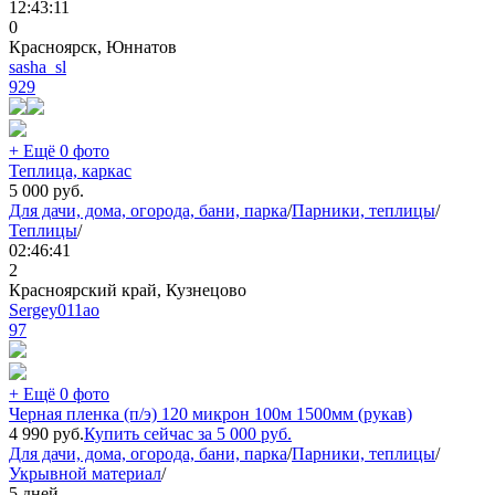
12:43:11
0
Красноярск, Юннатов
sasha_sl
929
+ Ещё 0 фото
Теплица, каркас
5 000
руб.
Для дачи, дома, огорода, бани, парка
/
Парники, теплицы
/
Теплицы
/
02:46:41
2
Красноярский край, Кузнецово
Sergey011ao
97
+ Ещё 0 фото
Черная пленка (п/э) 120 микрон 100м 1500мм (рукав)
4 990
руб.
Купить сейчас за
5 000
руб.
Для дачи, дома, огорода, бани, парка
/
Парники, теплицы
/
Укрывной материал
/
5 дней