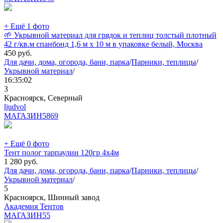
+ Ещё 1 фото
🌱 Укрывной материал для грядок и теплиц толстый плотный
42 г/кв.м спанбонд 1,6 м х 10 м в упаковке белый, Москва
450
руб.
Для дачи, дома, огорода, бани, парка
/
Парники, теплицы
/
Укрывной материал
/
16:35:02
3
Красноярск, Северный
ljudvol
МАГАЗИН
5869
+ Ещё 0 фото
Тент полог тарпаулин 120гр 4х4м
1 280
руб.
Для дачи, дома, огорода, бани, парка
/
Парники, теплицы
/
Укрывной материал
/
5
Красноярск, Шинный завод
Академия Тентов
МАГАЗИН
55