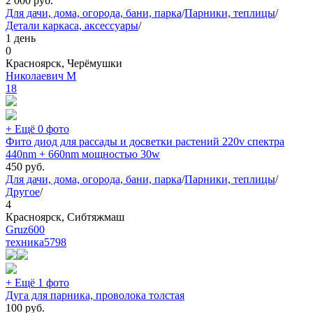
2 000
руб.
Для дачи, дома, огорода, бани, парка
/
Парники, теплицы
/
Детали каркаса, аксессуары
/
1 день
0
Красноярск, Черёмушки
Николаевич М
18
+ Ещё 0 фото
Фито диод для рассады и досветки растений 220v спектра
440nm + 660nm мощностью 30w
450
руб.
Для дачи, дома, огорода, бани, парка
/
Парники, теплицы
/
Другое
/
4
Красноярск, Сибтяжмаш
Gruz600
техника
5798
+ Ещё 1 фото
Дуга для парника, проволока толстая
100
руб.