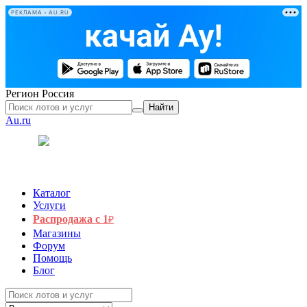
РЕКЛАМА • AU.RU
Регион
Россия
Найти
Au.ru
Каталог
Услуги
Распродажа с 1
₽
Магазины
Форум
Помощь
Блог