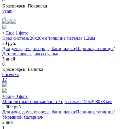
0
Красноярск, Покровка
yanni
-1
+ Ещё 1 фото
Краб система 20х20мм толщина металла 1.2мм
20
руб.
Для дачи, дома, огорода, бани, парка
/
Парники, теплицы
/
Детали каркаса, аксессуары
/
5 дней
0
Красноярск, Взлётка
docentxx
17
+ Ещё 0 фото
Монолитный поликарбонат / оргстекло 150х2980х8 мм
2 000
руб.
Для дачи, дома, огорода, бани, парка
/
Парники, теплицы
/
Укрывной материал
/
2 дня
1