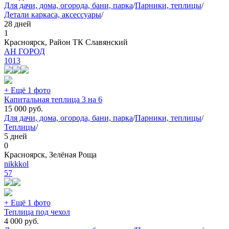
Для дачи, дома, огорода, бани, парка
/
Парники, теплицы
/
Детали каркаса, аксессуары
/
28 дней
1
Красноярск, Район ТК Славянский
АН ГОРОД
1013
+ Ещё 1 фото
Капитальная теплица 3 на 6
15 000
руб.
Для дачи, дома, огорода, бани, парка
/
Парники, теплицы
/
Теплицы
/
5 дней
0
Красноярск, Зелёная Роща
nikkkol
57
+ Ещё 1 фото
Теплица под чехол
4 000
руб.