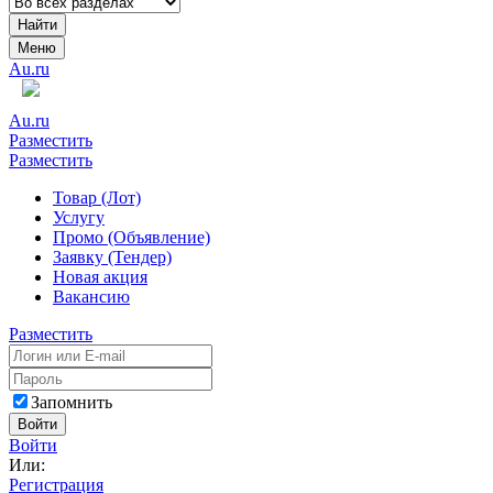
Найти
Меню
Au.ru
Au.ru
Разместить
Разместить
Товар (Лот)
Услугу
Промо (Объявление)
Заявку (Тендер)
Новая акция
Вакансию
Разместить
Запомнить
Войти
Войти
Или:
Регистрация