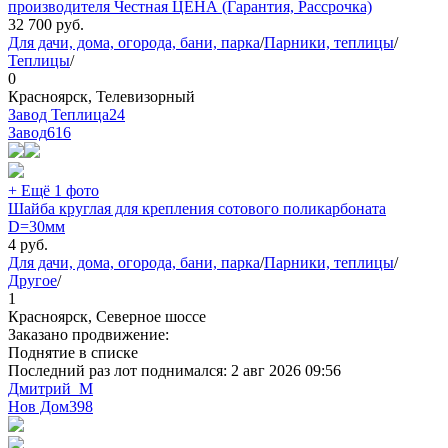
производителя Честная ЦЕНА (Гарантия, Рассрочка)
32 700
руб.
Для дачи, дома, огорода, бани, парка
/
Парники, теплицы
/
Теплицы
/
0
Красноярск, Телевизорный
Завод Теплица24
Завод
616
+ Ещё 1 фото
Шайба круглая для крепления сотового поликарбоната
D=30мм
4
руб.
Для дачи, дома, огорода, бани, парка
/
Парники, теплицы
/
Другое
/
1
Красноярск, Северное шоссе
Заказано продвижение:
Поднятие в списке
Последний раз лот поднимался:
2 авг 2026 09:56
Дмитрий_М
Нов Дом
398