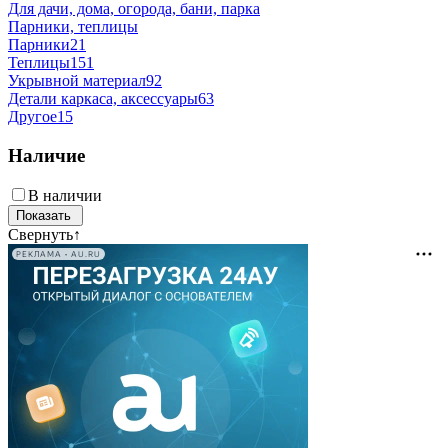
Для дачи, дома, огорода, бани, парка
Парники, теплицы
Парники
21
Теплицы
151
Укрывной материал
92
Детали каркаса, аксессуары
63
Другое
15
Наличие
В наличии
Свернуть
↑
РЕКЛАМА • AU.RU