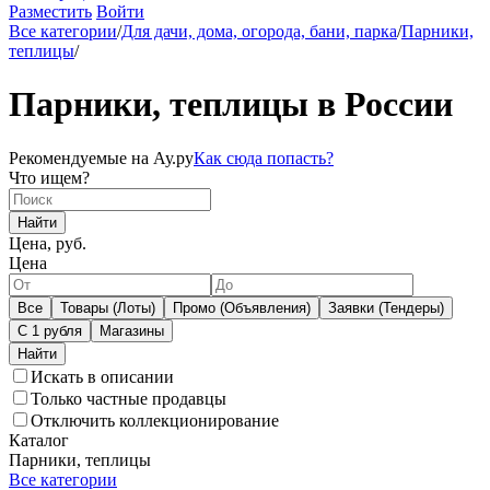
Разместить
Войти
Все категории
/
Для дачи, дома, огорода, бани, парка
/
Парники,
теплицы
/
Парники, теплицы в России
Рекомендуемые на Ау.ру
Как сюда попасть?
Что ищем?
Найти
Цена, руб.
Цена
Все
Товары (Лоты)
Промо (Объявления)
Заявки (Тендеры)
С 1 рубля
Магазины
Искать в описании
Только частные продавцы
Отключить коллекционирование
Каталог
Парники, теплицы
Все категории