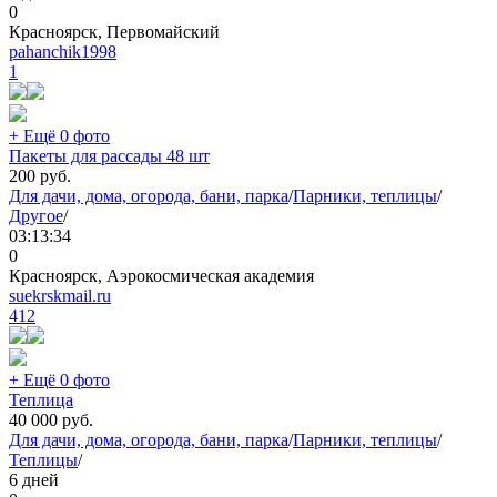
0
Красноярск, Первомайский
pahanchik1998
1
+ Ещё 0 фото
Пакеты для рассады 48 шт
200
руб.
Для дачи, дома, огорода, бани, парка
/
Парники, теплицы
/
Другое
/
03:13:34
0
Красноярск, Аэрокосмическая академия
suekrskmail.ru
412
+ Ещё 0 фото
Теплица
40 000
руб.
Для дачи, дома, огорода, бани, парка
/
Парники, теплицы
/
Теплицы
/
6 дней