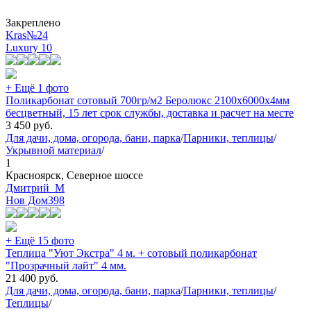
Закреплено
Kras№24
Luxury
10
+ Ещё 1 фото
Поликарбонат сотовый 700гр/м2 Беролюкс 2100х6000х4мм
бесцветный, 15 лет срок службы, доставка и расчет на месте
3 450
руб.
Для дачи, дома, огорода, бани, парка
/
Парники, теплицы
/
Укрывной материал
/
1
Красноярск, Северное шоссе
Дмитрий_М
Нов Дом
398
+ Ещё 15 фото
Теплица "Уют Экстра" 4 м. + сотовый поликарбонат
"Прозрачный лайт" 4 мм.
21 400
руб.
Для дачи, дома, огорода, бани, парка
/
Парники, теплицы
/
Теплицы
/