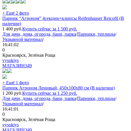
+ Ещё 2 фото
Парник “Агроном” 4секции+клипсы Reifenhauser Reicofil (В
наличии)
1 400
руб.
Купить сейчас за
1 500
руб.
Для дачи, дома, огорода, бани, парка
/
Парники, теплицы
/
Укрывной материал
/
16:41:02
0
Красноярск, Зелёная Роща
vysokiys
МАГАЗИН
349
+ Ещё 1 фото
Парник Агроном Ленивый, 450х100х80 см (В наличии)
1 200
руб.
Купить сейчас за
1 250
руб.
Для дачи, дома, огорода, бани, парка
/
Парники, теплицы
/
Укрывной материал
/
16:41:01
0
Красноярск, Зелёная Роща
vysokiys
МАГАЗИН
349