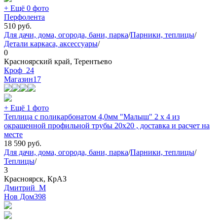
+ Ещё 0 фото
Перфолента
510
руб.
Для дачи, дома, огорода, бани, парка
/
Парники, теплицы
/
Детали каркаса, аксессуары
/
0
Красноярский край, Терентьево
Кроф_24
Магазин
17
+ Ещё 1 фото
Теплица с поликарбонатом 4,0мм "Малыш" 2 х 4 из
окрашенной профильной трубы 20х20 , доставка и расчет на
месте
18 590
руб.
Для дачи, дома, огорода, бани, парка
/
Парники, теплицы
/
Теплицы
/
3
Красноярск, КрАЗ
Дмитрий_М
Нов Дом
398