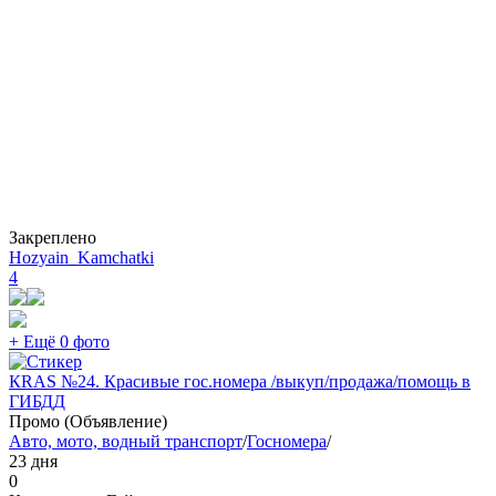
Закреплено
Hozyain_Kamchatki
4
+ Ещё 0 фото
КRAS №24. Красивые гос.номера /выкуп/продажа/помощь в
ГИБДД
Промо (Объявление)
Авто, мото, водный транспорт
/
Госномера
/
23 дня
0