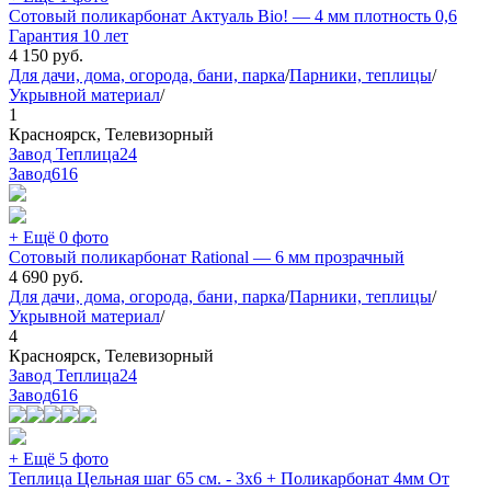
Сотовый поликарбонат Актуаль Bio! — 4 мм плотность 0,6
Гарантия 10 лет
4 150
руб.
Для дачи, дома, огорода, бани, парка
/
Парники, теплицы
/
Укрывной материал
/
1
Красноярск, Телевизорный
Завод Теплица24
Завод
616
+ Ещё 0 фото
Сотовый поликарбонат Rational — 6 мм прозрачный
4 690
руб.
Для дачи, дома, огорода, бани, парка
/
Парники, теплицы
/
Укрывной материал
/
4
Красноярск, Телевизорный
Завод Теплица24
Завод
616
+ Ещё 5 фото
Теплица Цельная шаг 65 см. - 3х6 + Поликарбонат 4мм От