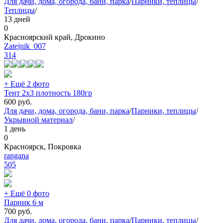
Для дачи, дома, огорода, бани, парка
/
Парники, теплицы
/
Теплицы
/
13 дней
0
Красноярский край, Дрокино
Zatejnik_007
314
+ Ещё 2 фото
Тент 2х3 плотность 180гр
600
руб.
Для дачи, дома, огорода, бани, парка
/
Парники, теплицы
/
Укрывной материал
/
1 день
0
Красноярск, Покровка
rangana
505
+ Ещё 0 фото
Парник 6 м
700
руб.
Для дачи, дома, огорода, бани, парка
/
Парники, теплицы
/