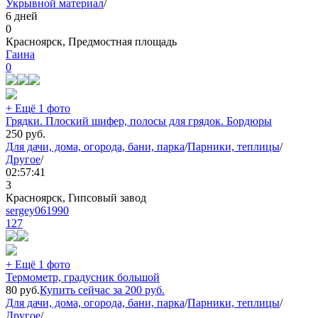
Укрывной материал
/
6 дней
0
Красноярск, Предмостная площадь
Гаина
0
+ Ещё 1 фото
Грядки. Плоский шифер, полосы для грядок. Бордюры
250
руб.
Для дачи, дома, огорода, бани, парка
/
Парники, теплицы
/
Другое
/
02:57:41
3
Красноярск, Гипсовый завод
sergey061990
127
+ Ещё 1 фото
Термометр, градусник большой
80
руб.
Купить сейчас за
200
руб.
Для дачи, дома, огорода, бани, парка
/
Парники, теплицы
/
Другое
/