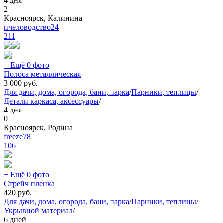
4 дня
2
Красноярск, Калинина
пчеловодство24
211
+ Ещё 0 фото
Полоса металлическая
3 000
руб.
Для дачи, дома, огорода, бани, парка
/
Парники, теплицы
/
Детали каркаса, аксессуары
/
4 дня
0
Красноярск, Родина
freeze78
106
+ Ещё 0 фото
Стрейч пленка
420
руб.
Для дачи, дома, огорода, бани, парка
/
Парники, теплицы
/
Укрывной материал
/
6 дней