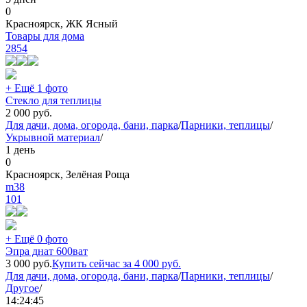
0
Красноярск, ЖК Ясный
Товары для дома
2854
+ Ещё 1 фото
Стекло для теплицы
2 000
руб.
Для дачи, дома, огорода, бани, парка
/
Парники, теплицы
/
Укрывной материал
/
1 день
0
Красноярск, Зелёная Роща
m38
101
+ Ещё 0 фото
Эпра днат 600ват
3 000
руб.
Купить сейчас за
4 000
руб.
Для дачи, дома, огорода, бани, парка
/
Парники, теплицы
/
Другое
/
14:24:45