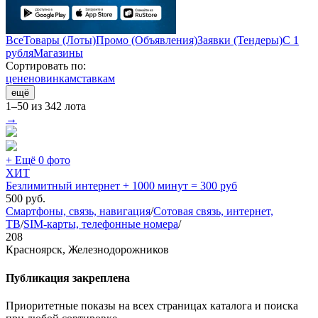
Все
Товары (Лоты)
Промо (Объявления)
Заявки (Тендеры)
С 1
рубля
Магазины
Сортировать по:
цене
новинкам
ставкам
ещё
1–50 из 342 лота
→
+ Ещё 0 фото
ХИТ
Безлимитный интернет + 1000 минут = 300 руб
500
руб.
Смартфоны, связь, навигация
/
Сотовая связь, интернет,
ТВ
/
SIM-карты, телефонные номера
/
208
Красноярск, Железнодорожников
Публикация закреплена
Приоритетные показы на всех страницах каталога и поиска