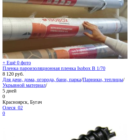
+ Ещё 0 фото
Пленка пароизоляционная пленка Isobox В 1/70
8 120
руб.
Для дачи, дома, огорода, бани, парка
/
Парники, теплицы
/
Укрывной материал
/
5 дней
0
Красноярск, Бугач
Олеся_02
0