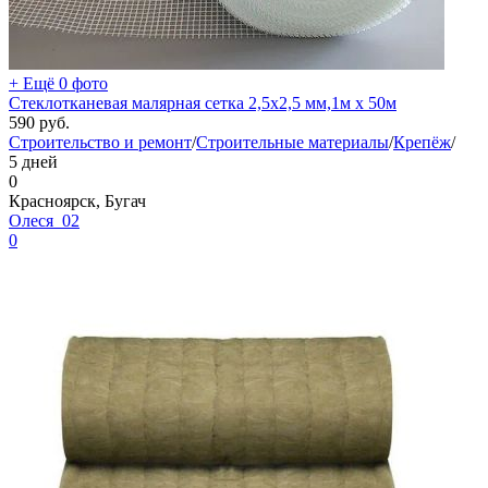
+ Ещё 0 фото
Стеклотканевая малярная сетка 2,5x2,5 мм,1м х 50м
590
руб.
Строительство и ремонт
/
Строительные материалы
/
Крепёж
/
5 дней
0
Красноярск, Бугач
Олеся_02
0