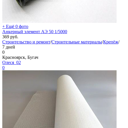
+ Ещё 0 фото
Анкерный элемент АЭ 50 1/5000
369
руб.
Строительство и ремонт
/
Строительные материалы
/
Крепёж
/
7 дней
0
Красноярск, Бугач
Олеся_02
0