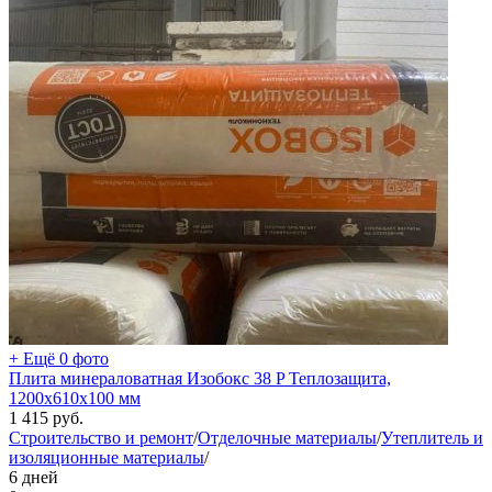
+ Ещё 0 фото
Плита минераловатная Изобокс 38 P Теплозащита,
1200x610x100 мм
1 415
руб.
Строительство и ремонт
/
Отделочные материалы
/
Утеплитель и
изоляционные материалы
/
6 дней