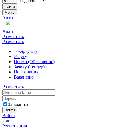
Найти
Меню
Au.ru
Au.ru
Разместить
Разместить
Товар (Лот)
Услугу
Промо (Объявление)
Заявку (Тендер)
Новая акция
Вакансию
Разместить
Запомнить
Войти
Войти
Или:
Регистрация