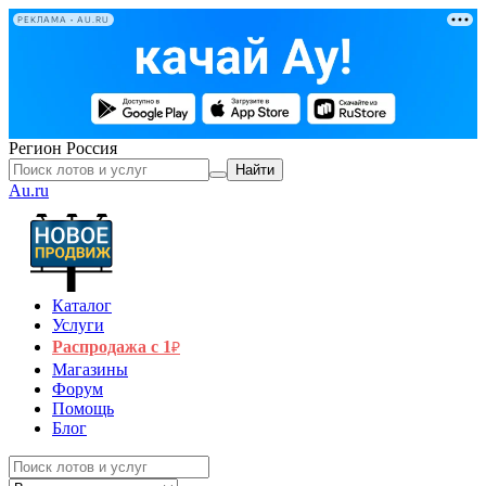
РЕКЛАМА • AU.RU
Регион
Россия
Найти
Au.ru
Каталог
Услуги
Распродажа с 1
₽
Магазины
Форум
Помощь
Блог