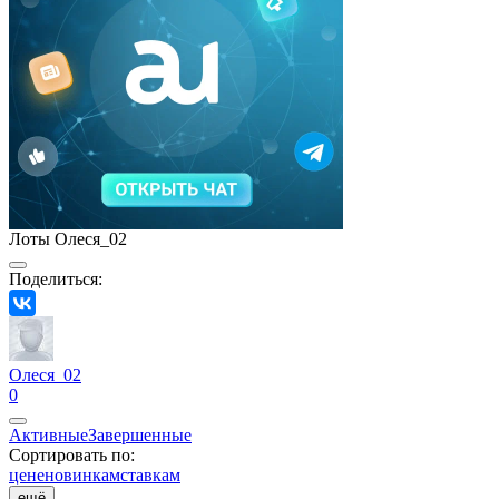
Лоты Олеся_02
Поделиться:
Олеся_02
0
Активные
Завершенные
Сортировать по:
цене
новинкам
ставкам
ещё