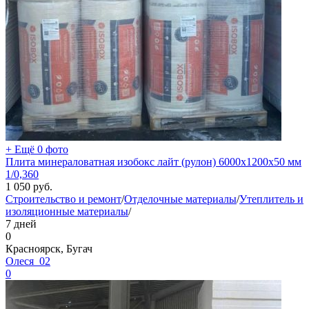
+ Ещё 0 фото
Плита минераловатная изобокс лайт (рулон) 6000х1200х50 мм
1/0,360
1 050
руб.
Строительство и ремонт
/
Отделочные материалы
/
Утеплитель и
изоляционные материалы
/
7 дней
0
Красноярск, Бугач
Олеся_02
0