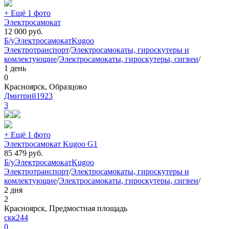
+ Ещё 1 фото
Электросамокат
12 000
руб.
Б/у
Электросамокат
Kugoo
Электротранспорт
/
Электросамокаты, гироскутеры и
комлектующие
/
Электросамокаты, гироскутеры, сигвеи
/
1 день
0
Красноярск, Образцово
Дмитрий1923
3
+ Ещё 1 фото
Электросамокат Kugoo G1
85 479
руб.
Б/у
Электросамокат
Kugoo
Электротранспорт
/
Электросамокаты, гироскутеры и
комлектующие
/
Электросамокаты, гироскутеры, сигвеи
/
2 дня
2
Красноярск, Предмостная площадь
скк244
0