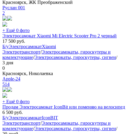
Красноярск, ЖК Преображенский
Руслан 001
2
+ Ещё 0 фото
Электросамокат Xiaomi Mi Electric Scooter Pro 2 черный
17 500
руб.
Б/у
Электросамокат
Xiaomi
Электротранспорт
/
Электросамокаты, гироскутеры и
комлектующие
/
Электросамокаты, гироскутеры, сигвеи
/
3 дня
0
Красноярск, Николаевка
Apple-24
514
+ Ещё 0 фото
Продам Электросамокат IconBit или поменяю на велосипед
6 500
руб.
Б/у
Электросамокат
IconBIT
Электротранспорт
/
Электросамокаты, гироскутеры и
комлектующие
/
Электросамокаты, гироскутеры, сигвеи
/
20 дней