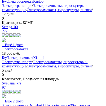
Б/у
Электросамокат
Kugoo
Электротранспорт
/
Электросамокаты, гироскутеры и
комлектующие
/
Электросамокаты, гироскутеры, сигвеи
/
12 дней
0
Красноярск, БСМП
Serega100
272
+ Ещё 1 фото
Электросамокат
18 000
руб.
Б/у
Электросамокат
Xiaomi
Электротранспорт
/
Электросамокаты, гироскутеры и
комлектующие
/
Электросамокаты, гироскутеры, сигвеи
/
5 дней
0
Красноярск, Предмостная площадь
Svetlana_krs
97
+ Ещё 2 фото
Электросамокат, Ninebot kickscooter max g30p, самокат,