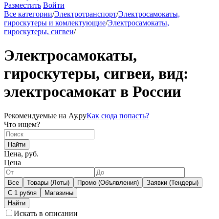
Разместить
Войти
Все категории
/
Электротранспорт
/
Электросамокаты,
гироскутеры и комлектующие
/
Электросамокаты,
гироскутеры, сигвеи
/
Электросамокаты,
гироскутеры, сигвеи, вид:
электросамокат в России
Рекомендуемые на Ау.ру
Как сюда попасть?
Что ищем?
Найти
Цена, руб.
Цена
Все
Товары (Лоты)
Промо (Объявления)
Заявки (Тендеры)
С 1 рубля
Магазины
Искать в описании