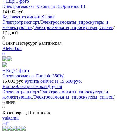
+ Ещё 1 фото
Электросамокат Xiaomi 1s !!!Оригинал!!!
14 000
руб.
Б/у
Электросамокат
Xiaomi
Электротранспорт
/
Электросамокаты, гироскутеры и
комлектующие
/
Электросамокаты, гироскутеры, сигвеи
/
17 дней
0
Санкт-Петербург, Балтийская
Aleks Ton
0
+ Ещё 1 фото
Электросамокат Fortable 350W
15 000
руб.
Купить сейчас за
15 500
руб.
Новое
Электросамокат
Другой
Электротранспорт
/
Электросамокаты, гироскутеры и
комлектующие
/
Электросамокаты, гироскутеры, сигвеи
/
6 дней
0
Красноярск, Шинников
vulgarnii
347