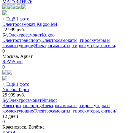
МАГАЗИН
976
+ Ещё 1 фото
Электросамокат Kugoo M4
22 999
руб.
Б/у
Электросамокат
Kugoo
Электротранспорт
/
Электросамокаты, гироскутеры и
комлектующие
/
Электросамокаты, гироскутеры, сигвеи
/
0
Москва, Арбат
ReVaShop
0
+ Ещё 1 фото
Ninebot f2pro
25 999
руб.
Б/у
Электросамокат
Ninebot
Электротранспорт
/
Электросамокаты, гироскутеры и
комлектующие
/
Электросамокаты, гироскутеры, сигвеи
/
12 дней
0
Красноярск, Взлётка
BorisA