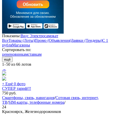
Показаны:
Вид: Электросамокат
Все
Товары (Лоты)
Промо (Объявления)
Заявки (Тендеры)
С 1
рубля
Магазины
Сортировать по:
цене
новинкам
ставкам
ещё
1–50 из 66 лотов
→
+ Ещё 0 фото
СУПЕР тариф!!!
750
руб.
Смартфоны, связь, навигация
/
Сотовая связь, интернет,
ТВ
/
SIM-карты, телефонные номера
/
24
Красноярск, Железнодорожников