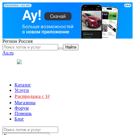
РЕКЛАМА • AU.RU
Регион
Россия
Найти
Au.ru
Каталог
Услуги
Распродажа с 1
₽
Магазины
Форум
Помощь
Блог