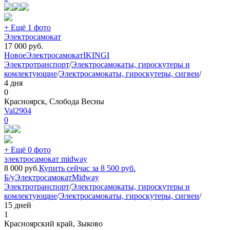
+ Ещё 1 фото
Электросамокат
17 000
руб.
Новое
Электросамокат
IKINGI
Электротранспорт
/
Электросамокаты, гироскутеры и
комлектующие
/
Электросамокаты, гироскутеры, сигвеи
/
4 дня
0
Красноярск, Слобода Весны
Val2904
0
+ Ещё 0 фото
электросамокат midway
8 000
руб.
Купить сейчас за
8 500
руб.
Б/у
Электросамокат
Midway
Электротранспорт
/
Электросамокаты, гироскутеры и
комлектующие
/
Электросамокаты, гироскутеры, сигвеи
/
15 дней
1
Красноярский край, Зыково