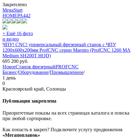
Закреплено
MegaStart
НОМЕРА
442
+ Ещё 16 фото
и видео
ЧПУ! CNC! универсальный фрезерный станок с ЧПУ
1200х600х200мм ProfCNC серии Maestro (ProfCNC 1260 MA
Medium SH200T HQD)
695 200
руб.
Новое
Станок фрезерный
PROFCNC
Бизнес
/
Оборудование
/
Промышленное
/
1 день
0
Красноярский край, Солонцы
Публикация закреплена
Приоритетные показы на всех страницах каталога и поиска
при любой сортировке.
Как попасть в закреп? Подключите услугу продвижения
«Мегапоплавок»