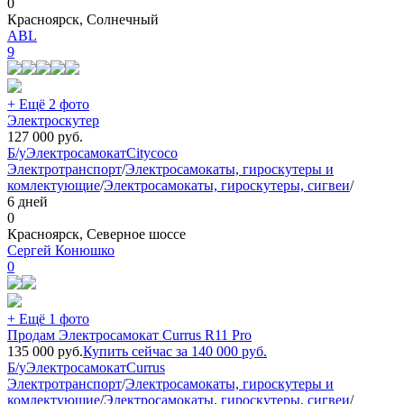
0
Красноярск, Солнечный
ABL
9
+ Ещё 2 фото
Электроскутер
127 000
руб.
Б/у
Электросамокат
Citycoco
Электротранспорт
/
Электросамокаты, гироскутеры и
комлектующие
/
Электросамокаты, гироскутеры, сигвеи
/
6 дней
0
Красноярск, Северное шоссе
Сергей Конюшко
0
+ Ещё 1 фото
Продам Электросамокат Currus R11 Pro
135 000
руб.
Купить сейчас за
140 000
руб.
Б/у
Электросамокат
Currus
Электротранспорт
/
Электросамокаты, гироскутеры и
комлектующие
/
Электросамокаты, гироскутеры, сигвеи
/