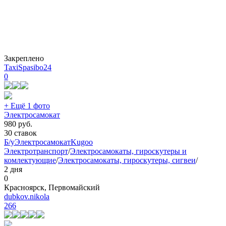
Закреплено
TaxiSpasibo24
0
+ Ещё 1 фото
Электросамокат
980
руб.
30 ставок
Б/у
Электросамокат
Kugoo
Электротранспорт
/
Электросамокаты, гироскутеры и
комлектующие
/
Электросамокаты, гироскутеры, сигвеи
/
2 дня
0
Красноярск, Первомайский
dubkov.nikola
266