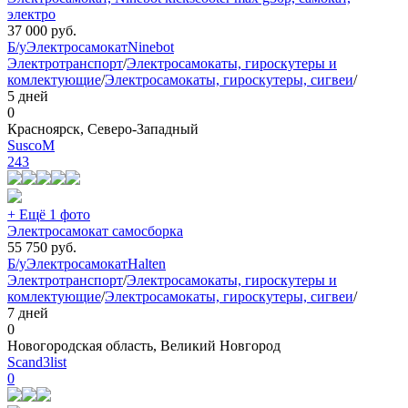
электро
37 000
руб.
Б/у
Электросамокат
Ninebot
Электротранспорт
/
Электросамокаты, гироскутеры и
комлектующие
/
Электросамокаты, гироскутеры, сигвеи
/
5 дней
0
Красноярск, Северо-Западный
SuscoM
243
+ Ещё 1 фото
Электросамокат самосборка
55 750
руб.
Б/у
Электросамокат
Halten
Электротранспорт
/
Электросамокаты, гироскутеры и
комлектующие
/
Электросамокаты, гироскутеры, сигвеи
/
7 дней
0
Новогородская область, Великий Новгород
Scand3list
0