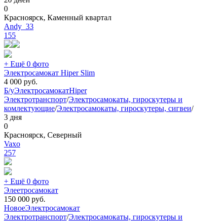
0
Красноярск, Каменный квартал
Andy_33
155
+ Ещё 0 фото
Электросамокат Hiper Slim
4 000
руб.
Б/у
Электросамокат
Hiper
Электротранспорт
/
Электросамокаты, гироскутеры и
комлектующие
/
Электросамокаты, гироскутеры, сигвеи
/
3 дня
0
Красноярск, Северный
Vaxo
257
+ Ещё 0 фото
Элеетросамокат
150 000
руб.
Новое
Электросамокат
Электротранспорт
/
Электросамокаты, гироскутеры и