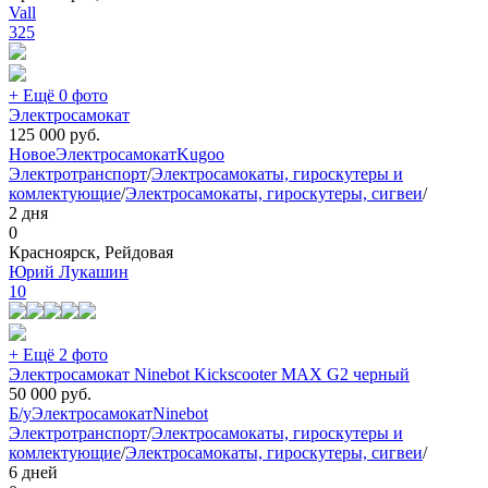
Vall
325
+ Ещё 0 фото
Электросамокат
125 000
руб.
Новое
Электросамокат
Kugoo
Электротранспорт
/
Электросамокаты, гироскутеры и
комлектующие
/
Электросамокаты, гироскутеры, сигвеи
/
2 дня
0
Красноярск, Рейдовая
Юрий Лукашин
10
+ Ещё 2 фото
Электросамокат Ninebot Kickscooter MAX G2 черный
50 000
руб.
Б/у
Электросамокат
Ninebot
Электротранспорт
/
Электросамокаты, гироскутеры и
комлектующие
/
Электросамокаты, гироскутеры, сигвеи
/
6 дней