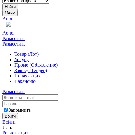
Найти
Меню
Au.ru
Au.ru
Разместить
Разместить
Товар (Лот)
Услугу
Промо (Объявление)
Заявку (Тендер)
Новая акция
Вакансию
Разместить
Запомнить
Войти
Войти
Или:
Регистрация