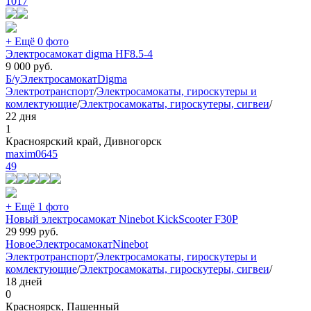
1017
+ Ещё 0 фото
Электросамокат digma HF8.5-4
9 000
руб.
Б/у
Электросамокат
Digma
Электротранспорт
/
Электросамокаты, гироскутеры и
комлектующие
/
Электросамокаты, гироскутеры, сигвеи
/
22 дня
1
Красноярский край, Дивногорск
maxim0645
49
+ Ещё 1 фото
Новый электросамокат Ninebot KickScooter F30P
29 999
руб.
Новое
Электросамокат
Ninebot
Электротранспорт
/
Электросамокаты, гироскутеры и
комлектующие
/
Электросамокаты, гироскутеры, сигвеи
/
18 дней
0
Красноярск, Пашенный