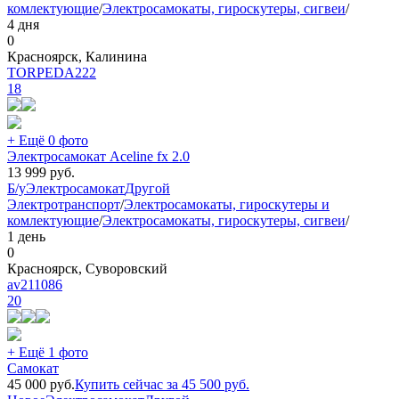
комлектующие
/
Электросамокаты, гироскутеры, сигвеи
/
4 дня
0
Красноярск, Калинина
TORPEDA222
18
+ Ещё 0 фото
Электросамокат Aceline fx 2.0
13 999
руб.
Б/у
Электросамокат
Другой
Электротранспорт
/
Электросамокаты, гироскутеры и
комлектующие
/
Электросамокаты, гироскутеры, сигвеи
/
1 день
0
Красноярск, Суворовский
av211086
20
+ Ещё 1 фото
Самокат
45 000
руб.
Купить сейчас за
45 500
руб.