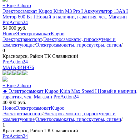
+ Ещё 3 фото
Электросамокат Kugoo Kirin M3 Pro I Аккумулятор 13Ah I
Мотор 600 Вт I Новый в наличии, гарантия, чек. Магазин
ProAction24
54 900
руб.
Новое
Электросамокат
Kugoo
Электротранспорт
/
Электросамокаты, гироскутеры и
комлектующие
/
Электросамокаты, гироскутеры, сигвеи
/
0
Красноярск, Район ТК Славянский
ProAction24
МАГАЗИН
976
+ Ещё 2 фото
🔥 Электросамокат Kugoo Kirin Max Speed I Новый в наличии,
гарантия, чек. Магазин ProAction24
40 900
руб.
Новое
Электросамокат
Kugoo
Электротранспорт
/
Электросамокаты, гироскутеры и
комлектующие
/
Электросамокаты, гироскутеры, сигвеи
/
1
Красноярск, Район ТК Славянский
ProAction24