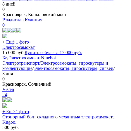
8 дней
0
Красноярск, Копыловский мост
Владислав Кулинич
0
+ Ещё 1 фото
Электросамокат
15 000
руб.
Купить сейчас за
17 000
руб.
Б/у
Электросамокат
Ninebot
Электротранспорт
/
Электросамокаты, гироскутеры и
комлектующие
/
Электросамокаты, гироскутеры, сигвеи
/
3 дня
0
Красноярск, Солнечный
Visten
24
+ Ещё 1 фото
Стопорный болт складного механизма электросамоката
Kugoo.
500
руб.