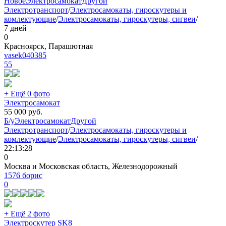
Новое
Электросамокат
Другой
Электротранспорт
/
Электросамокаты, гироскутеры и
комлектующие
/
Электросамокаты, гироскутеры, сигвеи
/
7 дней
0
Красноярск, Парашютная
vasek040385
55
+ Ещё 0 фото
Электросамокат
55 000
руб.
Б/у
Электросамокат
Другой
Электротранспорт
/
Электросамокаты, гироскутеры и
комлектующие
/
Электросамокаты, гироскутеры, сигвеи
/
22:13:28
0
Москва и Московская область, Железнодорожный
1576 борис
0
+ Ещё 2 фото
Электроскутер SK8