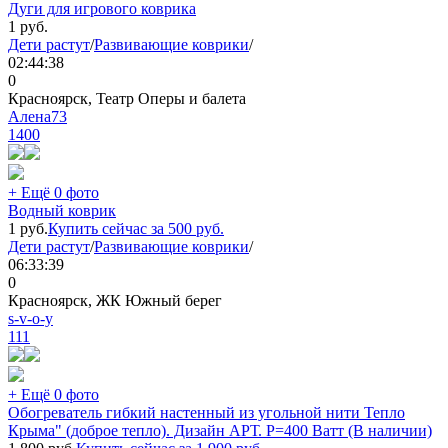
Дуги для игрового коврика
1
руб.
Дети растут
/
Развивающие коврики
/
02:44:38
0
Красноярск, Театр Оперы и балета
Алена73
1400
+ Ещё 0 фото
Водный коврик
1
руб.
Купить сейчас за
500
руб.
Дети растут
/
Развивающие коврики
/
06:33:39
0
Красноярск, ЖК Южный берег
s-v-o-y
111
+ Ещё 0 фото
Обогреватель гибкий настенный из угольной нити Тепло
Крыма" (доброе тепло). Дизайн АРТ. P=400 Ватт (В наличии)