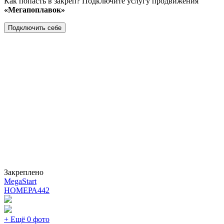
Как попасть в закреп? Подключите услугу продвижения
«Мегапоплавок»
Подключить себе
Закреплено
MegaStart
НОМЕРА
442
+ Ещё 0 фото