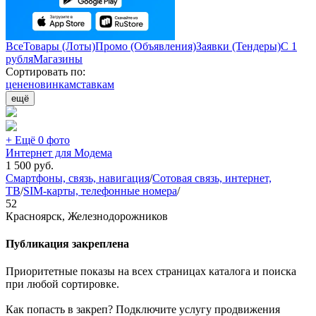
Все
Товары (Лоты)
Промо (Объявления)
Заявки (Тендеры)
С 1
рубля
Магазины
Сортировать по:
цене
новинкам
ставкам
ещё
+ Ещё 0 фото
Интернет для Модема
1 500
руб.
Смартфоны, связь, навигация
/
Сотовая связь, интернет,
ТВ
/
SIM-карты, телефонные номера
/
52
Красноярск, Железнодорожников
Публикация закреплена
Приоритетные показы на всех страницах каталога и поиска
при любой сортировке.
Как попасть в закреп? Подключите услугу продвижения