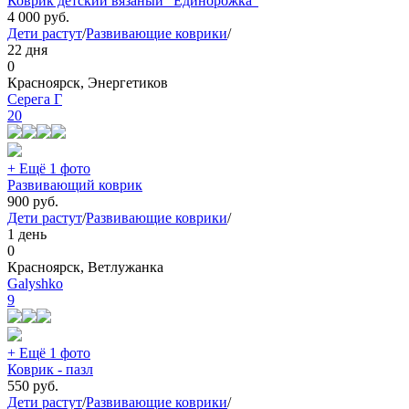
Коврик детский вязаный "Единорожка"
4 000
руб.
Дети растут
/
Развивающие коврики
/
22 дня
0
Красноярск, Энергетиков
Серега Г
20
+ Ещё 1 фото
Развивающий коврик
900
руб.
Дети растут
/
Развивающие коврики
/
1 день
0
Красноярск, Ветлужанка
Galyshko
9
+ Ещё 1 фото
Коврик - пазл
550
руб.
Дети растут
/
Развивающие коврики
/