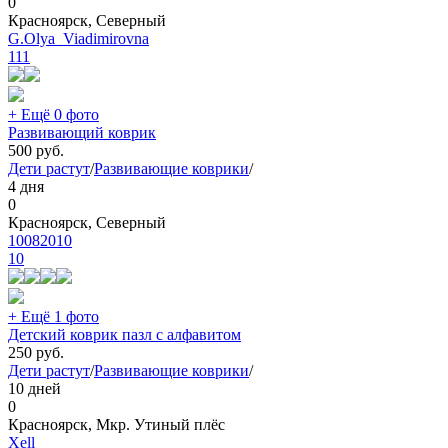
0
Красноярск, Северный
G.Olya_Viadimirovna
111
+ Ещё 0 фото
Развивающий коврик
500
руб.
Дети растут
/
Развивающие коврики
/
4 дня
0
Красноярск, Северный
10082010
10
+ Ещё 1 фото
Детский коврик пазл с алфавитом
250
руб.
Дети растут
/
Развивающие коврики
/
10 дней
0
Красноярск, Мкр. Утиный плёс
Xell