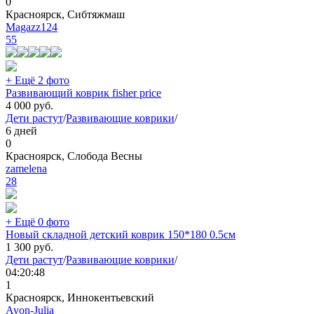
0
Красноярск, Сибтяжмаш
Magazz124
55
+ Ещё 2 фото
Развивающий коврик fisher price
4 000
руб.
Дети растут
/
Развивающие коврики
/
6 дней
0
Красноярск, Слобода Весны
zamelena
28
+ Ещё 0 фото
Новый складной детский коврик 150*180 0.5см
1 300
руб.
Дети растут
/
Развивающие коврики
/
04:20:48
1
Красноярск, Иннокентьевский
Avon-Julia