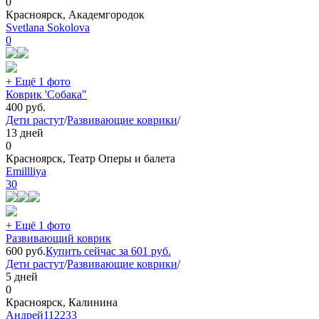
0
Красноярск, Академгородок
Svetlana Sokolova
0
+ Ещё 1 фото
Коврик 'Собака"
400
руб.
Дети растут
/
Развивающие коврики
/
13 дней
0
Красноярск, Театр Оперы и балета
Emillliya
30
+ Ещё 1 фото
Развивающий коврик
600
руб.
Купить сейчас за
601
руб.
Дети растут
/
Развивающие коврики
/
5 дней
0
Красноярск, Калинина
Андрей112233