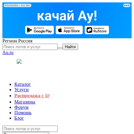
РЕКЛАМА • AU.RU
Регион
Россия
Найти
Au.ru
Каталог
Услуги
Распродажа с 1
₽
Магазины
Форум
Помощь
Блог