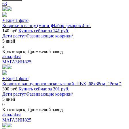
63
+ Ещё 1 фото
Коврики в ванну (мини )Набор декоров 4шт.
140
руб.
Купить сейчас за
141
руб.
Дети растут
/
Развивающие коврики
/
5 дней
2
Красноярск, Дрожжевой завод
akua-plast
МАГАЗИН
825
+ Ещё 1 фото
Коврик в ванну противоскользящий, ПВХ, 68x38см, "Роза,",
300
руб.
Купить сейчас за
301
руб.
Дети растут
/
Развивающие коврики
/
5 дней
0
Красноярск, Дрожжевой завод
akua-plast
МАГАЗИН
825