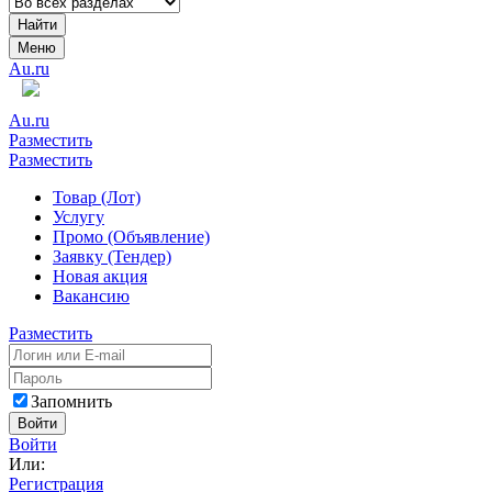
Найти
Меню
Au.ru
Au.ru
Разместить
Разместить
Товар (Лот)
Услугу
Промо (Объявление)
Заявку (Тендер)
Новая акция
Вакансию
Разместить
Запомнить
Войти
Войти
Или:
Регистрация