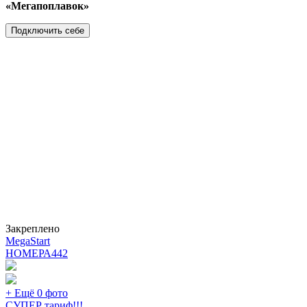
«Мегапоплавок»
Подключить себе
Закреплено
MegaStart
НОМЕРА
442
+ Ещё 0 фото
СУПЕР тариф!!!