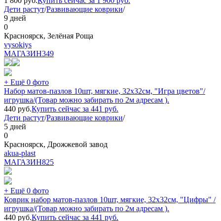
1 800
руб.
Купить сейчас за
1 900
руб.
Дети растут
/
Развивающие коврики
/
9 дней
0
Красноярск, Зелёная Роща
vysokiys
МАГАЗИН
349
+ Ещё 0 фото
Набор матов-пазлов 10шт, мягкие, 32х32см, "Игра цветов"/
игрушка/(Товар можно забирать по 2м адресам ).
440
руб.
Купить сейчас за
441
руб.
Дети растут
/
Развивающие коврики
/
5 дней
0
Красноярск, Дрожжевой завод
akua-plast
МАГАЗИН
825
+ Ещё 0 фото
Коврик набор матов-пазлов 10шт, мягкие, 32х32см, "Цифры" /
игрушка/(Товар можно забирать по 2м адресам ).
440
руб.
Купить сейчас за
441
руб.