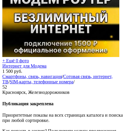
+ Ещё 0 фото
Интернет для Модема
1 500
руб.
Смартфоны, связь, навигация
/
Сотовая связь, интернет,
ТВ
/
SIM-карты, телефонные номера
/
52
Красноярск, Железнодорожников
Публикация закреплена
Приоритетные показы на всех страницах каталога и поиска
при любой сортировке.
Как попасть в закреп? Подключите услугу продвижения