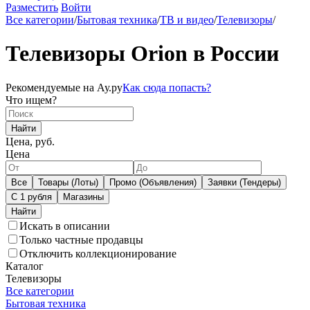
Разместить
Войти
Все категории
/
Бытовая техника
/
ТВ и видео
/
Телевизоры
/
Телевизоры Orion в России
Рекомендуемые на Ау.ру
Как сюда попасть?
Что ищем?
Найти
Цена, руб.
Цена
Все
Товары (Лоты)
Промо (Объявления)
Заявки (Тендеры)
С 1 рубля
Магазины
Искать в описании
Только частные продавцы
Отключить коллекционирование
Каталог
Телевизоры
Все категории
Бытовая техника