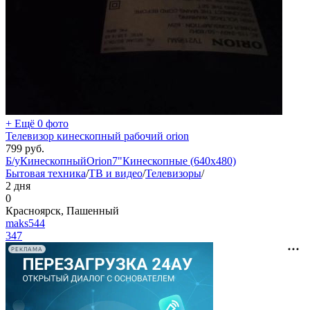
+ Ещё 0 фото
Телевизор кинескопный рабочий orion
799
руб.
Б/у
Кинескопный
Orion
7"
Кинескопные (640x480)
Бытовая техника
/
ТВ и видео
/
Телевизоры
/
2 дня
0
Красноярск, Пашенный
maks544
347
РЕКЛАМА