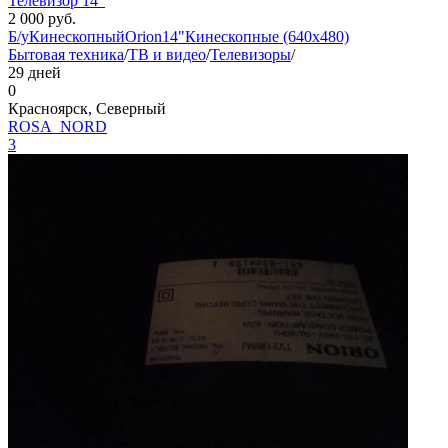
Телевизор 14"
2 000
руб.
Б/у
Кинескопный
Orion
14"
Кинескопные (640x480)
Бытовая техника
/
ТВ и видео
/
Телевизоры
/
29 дней
0
Красноярск, Северный
ROSA_NORD
3