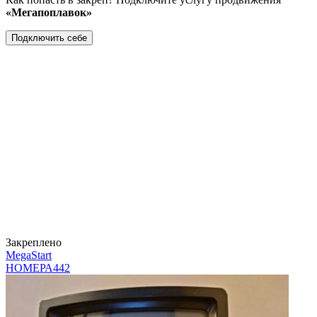
«Мегапоплавок»
Подключить себе
Закреплено
MegaStart
НОМЕРА
442