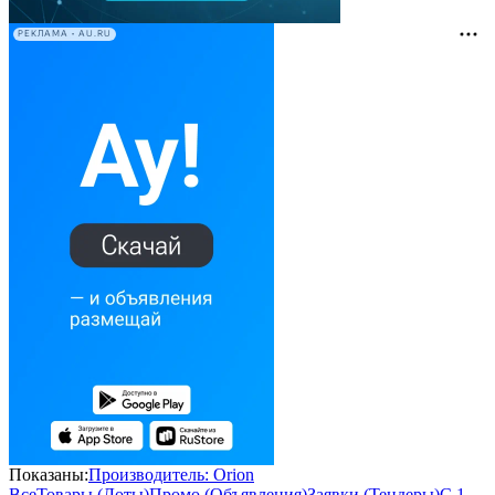
РЕКЛАМА • AU.RU
Показаны:
Производитель: Orion
Все
Товары (Лоты)
Промо (Объявления)
Заявки (Тендеры)
С 1