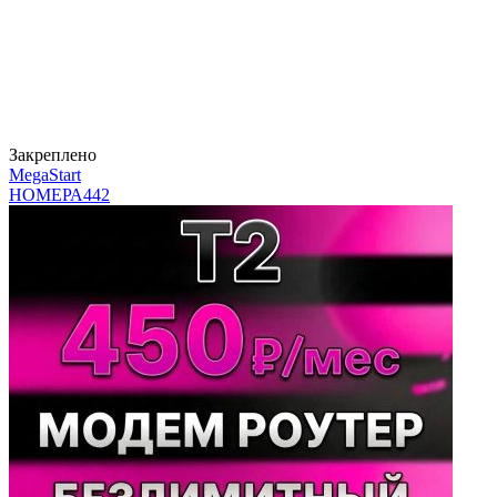
Закреплено
MegaStart
НОМЕРА
442