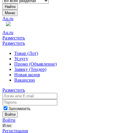
Найти
Меню
Au.ru
Au.ru
Разместить
Разместить
Товар (Лот)
Услугу
Промо (Объявление)
Заявку (Тендер)
Новая акция
Вакансию
Разместить
Запомнить
Войти
Войти
Или:
Регистрация