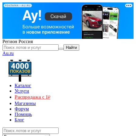
РЕКЛАМА • AU.RU
Регион
Россия
Найти
Au.ru
Каталог
Услуги
Распродажа с 1
₽
Магазины
Форум
Помощь
Блог