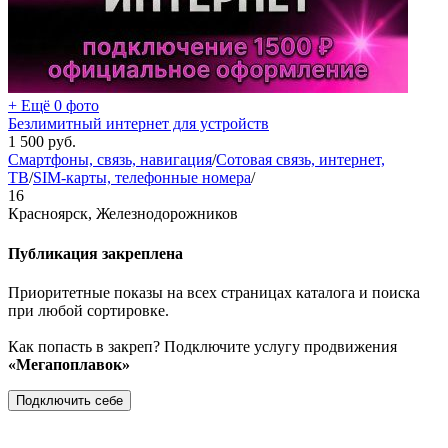
+ Ещё 0 фото
Безлимитный интернет для устройств
1 500
руб.
Смартфоны, связь, навигация
/
Сотовая связь, интернет,
ТВ
/
SIM-карты, телефонные номера
/
16
Красноярск, Железнодорожников
Публикация закреплена
Приоритетные показы на всех страницах каталога и поиска
при любой сортировке.
Как попасть в закреп? Подключите услугу продвижения
«Мегапоплавок»
Подключить себе