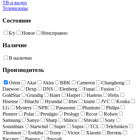
ТВ и видео
Телевизоры
Состояние
Б/у
Новое
Неисправно
Наличие
В наличии
Производитель
Orion
Akai
Akira
BBK
Cameron
Changhong
Daewoo
Dexp
DNS
Elenberg
Funai
Fusion
GoldStar
Grundig
Haier
Harper
Hartens
Helix
Hisense
Hitachi
Hyundai
Irbis
Izumi
JVC
Konka
LG
Mystery
NPIC
Panasonic
Phantom
Philips
Pioneer
Polar
Prestigio
Prology
Recor
Rolsen
Samsung
Sanyo
Sharp
Shinco
Shivaki
Sony
Soundmax
Starwind
Super
Supra
TCL
Telefunken
Thomson
Toshiba
Trony
Victor
Xiaomi
Витязь
Рассвет
Рекорд
Другой