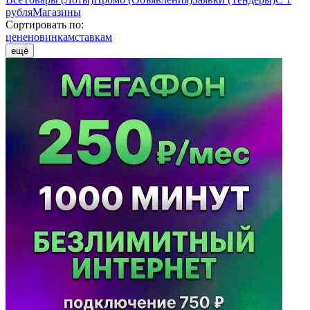
рубля
Магазины
Сортировать по:
цене
новинкам
ставкам
ещё