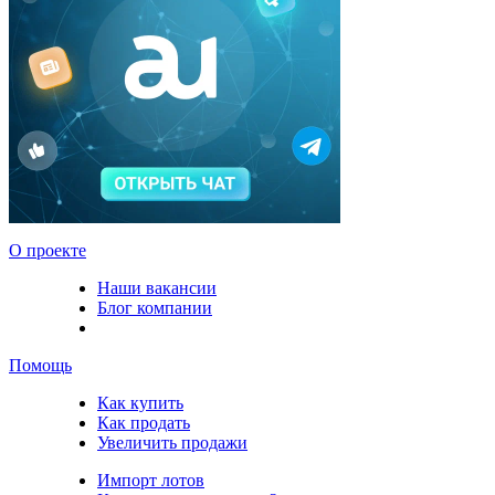
О проекте
Наши вакансии
Блог компании
Помощь
Как купить
Как продать
Увеличить продажи
Импорт лотов