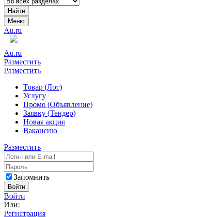
Найти
Меню
Au.ru
Au.ru
Разместить
Разместить
Товар (Лот)
Услугу
Промо (Объявление)
Заявку (Тендер)
Новая акция
Вакансию
Разместить
Запомнить
Войти
Войти
Или:
Регистрация