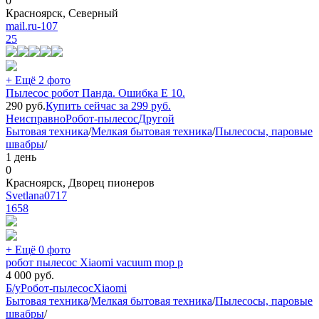
0
Красноярск, Северный
mail.ru-107
25
+ Ещё 2 фото
Пылесос робот Панда. Ошибка Е 10.
290
руб.
Купить сейчас за
299
руб.
Неисправно
Робот-пылесос
Другой
Бытовая техника
/
Мелкая бытовая техника
/
Пылесосы, паровые
швабры
/
1 день
0
Красноярск, Дворец пионеров
Svetlana0717
1658
+ Ещё 0 фото
робот пылесос Xiaomi vacuum mop p
4 000
руб.
Б/у
Робот-пылесос
Xiaomi
Бытовая техника
/
Мелкая бытовая техника
/
Пылесосы, паровые
швабры
/