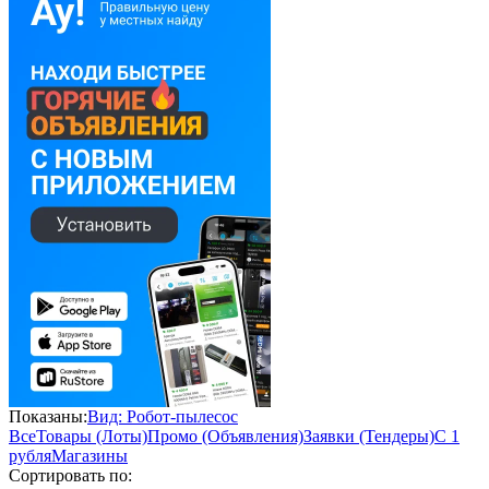
Показаны:
Вид: Робот-пылесос
Все
Товары (Лоты)
Промо (Объявления)
Заявки (Тендеры)
С 1
рубля
Магазины
Сортировать по: