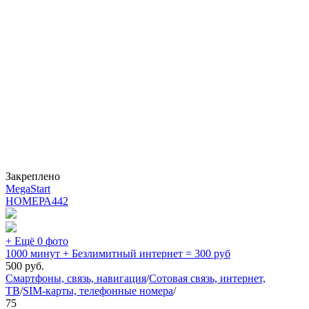
Закреплено
MegaStart
НОМЕРА
442
+ Ещё 0 фото
1000 минут + Безлимитный интернет = 300 руб
500
руб.
Смартфоны, связь, навигация
/
Сотовая связь, интернет,
ТВ
/
SIM-карты, телефонные номера
/
75