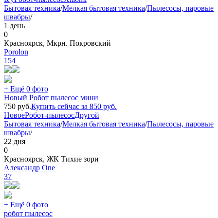
Бытовая техника
/
Мелкая бытовая техника
/
Пылесосы, паровые
швабры
/
1 день
0
Красноярск, Мкрн. Покровский
Porolon
154
+ Ещё 0 фото
Новый Робот пылесос мини
750
руб.
Купить сейчас за
850
руб.
Новое
Робот-пылесос
Другой
Бытовая техника
/
Мелкая бытовая техника
/
Пылесосы, паровые
швабры
/
22 дня
0
Красноярск, ЖК Тихие зори
Александр One
37
+ Ещё 0 фото
робот пылесос