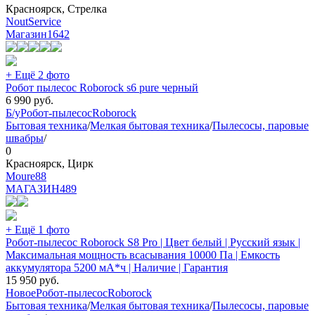
Красноярск, Стрелка
NoutService
Магазин
1642
+ Ещё 2 фото
Робот пылесос Roborock s6 pure черный
6 990
руб.
Б/у
Робот-пылесос
Roborock
Бытовая техника
/
Мелкая бытовая техника
/
Пылесосы, паровые
швабры
/
0
Красноярск, Цирк
Moure88
МАГАЗИН
489
+ Ещё 1 фото
Робот-пылесос Roborock S8 Pro | Цвет белый | Русский язык |
Максимальная мощность всасывания 10000 Па | Емкость
аккумулятора 5200 мА*ч | Наличие | Гарантия
15 950
руб.
Новое
Робот-пылесос
Roborock
Бытовая техника
/
Мелкая бытовая техника
/
Пылесосы, паровые