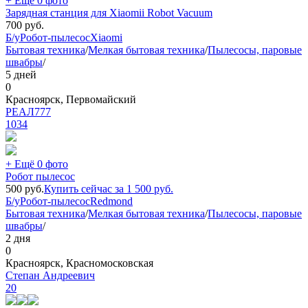
+ Ещё 0 фото
Зарядная станция для Xiaomii Robot Vacuum
700
руб.
Б/у
Робот-пылесос
Xiaomi
Бытовая техника
/
Мелкая бытовая техника
/
Пылесосы, паровые
швабры
/
5 дней
0
Красноярск, Первомайский
РЕАЛ777
1034
+ Ещё 0 фото
Робот пылесос
500
руб.
Купить сейчас за
1 500
руб.
Б/у
Робот-пылесос
Redmond
Бытовая техника
/
Мелкая бытовая техника
/
Пылесосы, паровые
швабры
/
2 дня
0
Красноярск, Красномосковская
Степан Андреевич
20