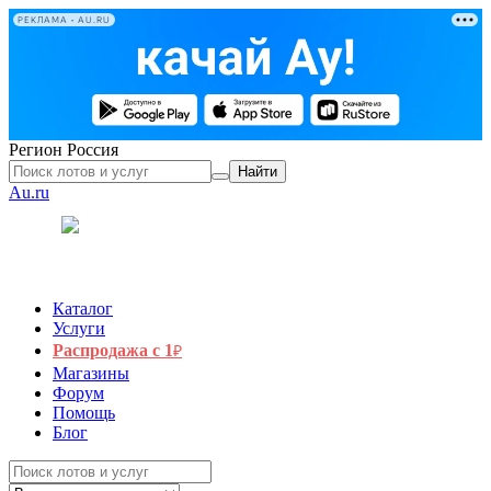
РЕКЛАМА • AU.RU
Регион
Россия
Найти
Au.ru
Каталог
Услуги
Распродажа с 1
₽
Магазины
Форум
Помощь
Блог