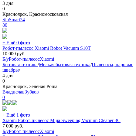
3 дня
0
Красноярск, Красномосковская
SibSmart24
80
+ Ещё 0 фото
Робот-пылесос Xiaomi Robot Vacuum S10T
10 000
руб.
Б/у
Робот-пылесос
Xiaomi
Бытовая техника
/
Мелкая бытовая техника
/
Пылесосы, паровые
швабры
/
4 дня
0
Красноярск, Зелёная Роща
ВладиславЗубков
0
+ Ещё 1 фото
Xiaomi Робот-пылесос Mijia Sweeping Vacuum Cleaner 3C
7 000
руб.
Б/у
Робот-пылесос
Xiaomi