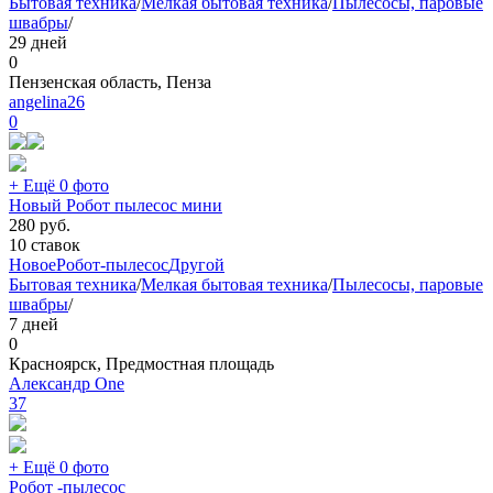
Бытовая техника
/
Мелкая бытовая техника
/
Пылесосы, паровые
швабры
/
29 дней
0
Пензенская область, Пенза
angelina26
0
+ Ещё 0 фото
Новый Робот пылесос мини
280
руб.
10 ставок
Новое
Робот-пылесос
Другой
Бытовая техника
/
Мелкая бытовая техника
/
Пылесосы, паровые
швабры
/
7 дней
0
Красноярск, Предмостная площадь
Александр One
37
+ Ещё 0 фото
Робот -пылесос