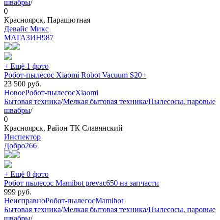
швабры
/
0
Красноярск, Парашютная
Девайс Микс
МАГАЗИН
987
+ Ещё 1 фото
Робот-пылесос Xiaomi Robot Vacuum S20+
23 500
руб.
Новое
Робот-пылесос
Xiaomi
Бытовая техника
/
Мелкая бытовая техника
/
Пылесосы, паровые
швабры
/
0
Красноярск, Район ТК Славянский
Инспектор
Добро
266
+ Ещё 0 фото
Робот пылесос Mamibot prevac650 на запчасти
999
руб.
Неисправно
Робот-пылесос
Mamibot
Бытовая техника
/
Мелкая бытовая техника
/
Пылесосы, паровые
швабры
/