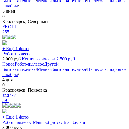
Бытовая техника
/
Мелкая бытовая техника
/
Пылесосы, паровые
швабры
/
5 дней
0
Красноярск, Северный
FROLL
255
+ Ещё 1 фото
Робот пылесос
2 000
руб.
Купить сейчас за
2 500
руб.
Новое
Робот-пылесос
Другой
Бытовая техника
/
Мелкая бытовая техника
/
Пылесосы, паровые
швабры
/
4 дня
0
Красноярск, Покровка
and777
391
+ Ещё 1 фото
Робот-пылесос Mamibot provac titan белый
3 000
руб.