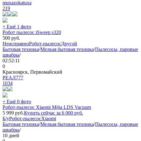
muxazokatuxa
219
+ Ещё 1 фото
Робот пылесос iSweep s320
500
руб.
Неисправно
Робот-пылесос
Другой
Бытовая техника
/
Мелкая бытовая техника
/
Пылесосы, паровые
швабры
/
02:52:11
0
Красноярск, Первомайский
РЕАЛ777
1034
+ Ещё 0 фото
Робот-пылесос Xiaomi Mijia LDS Vacuum
5 999
руб.
Купить сейчас за
6 000
руб.
Б/у
Робот-пылесос
Xiaomi
Бытовая техника
/
Мелкая бытовая техника
/
Пылесосы, паровые
швабры
/
10 дней