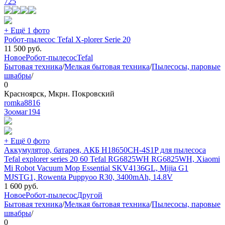
725
+ Ещё 1 фото
Робот-пылесос Tefal X-plorer Serie 20
11 500
руб.
Новое
Робот-пылесос
Tefal
Бытовая техника
/
Мелкая бытовая техника
/
Пылесосы, паровые
швабры
/
0
Красноярск, Мкрн. Покровский
romka8816
Зоомаг
194
+ Ещё 0 фото
Аккумулятор, батарея, АКБ H18650CH-4S1P для пылесоса
Tefal explorer series 20 60 Tefal RG6825WH RG6825WH, Xiaomi
Mi Robot Vacuum Mop Essential SKV4136GL, Mijia G1
MJSTG1, Rowenta Puppyoo R30, 3400mAh, 14.8V
1 600
руб.
Новое
Робот-пылесос
Другой
Бытовая техника
/
Мелкая бытовая техника
/
Пылесосы, паровые
швабры
/
0