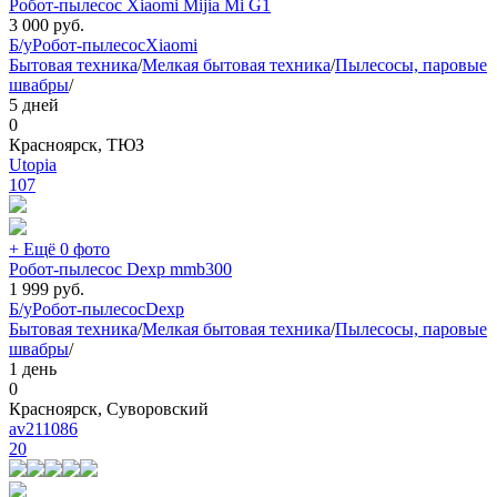
Робот-пылесос Xiaomi Mijia Mi G1
3 000
руб.
Б/у
Робот-пылесос
Xiaomi
Бытовая техника
/
Мелкая бытовая техника
/
Пылесосы, паровые
швабры
/
5 дней
0
Красноярск, ТЮЗ
Utopia
107
+ Ещё 0 фото
Робот-пылесос Dexp mmb300
1 999
руб.
Б/у
Робот-пылесос
Dexp
Бытовая техника
/
Мелкая бытовая техника
/
Пылесосы, паровые
швабры
/
1 день
0
Красноярск, Суворовский
av211086
20