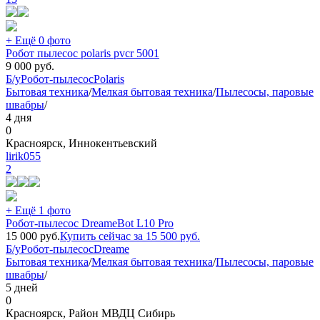
+ Ещё 0 фото
Робот пылесос polaris pvcr 5001
9 000
руб.
Б/у
Робот-пылесос
Polaris
Бытовая техника
/
Мелкая бытовая техника
/
Пылесосы, паровые
швабры
/
4 дня
0
Красноярск, Иннокентьевский
lirik055
2
+ Ещё 1 фото
Робот-пылесос DreameBot L10 Pro
15 000
руб.
Купить сейчас за
15 500
руб.
Б/у
Робот-пылесос
Dreame
Бытовая техника
/
Мелкая бытовая техника
/
Пылесосы, паровые
швабры
/
5 дней
0
Красноярск, Район МВДЦ Сибирь