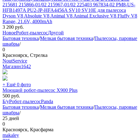
215681 215866-01/02 215967-01/02 225403 967834-02 PM8-US-
HFB1497A PU2-JP-HFA4456A SV10 SV10E для пылесоса
Dyson V8 Absolute V8 Animal V8 Animal Exclusive V8 Fluffy V8
Range, 21.6V, 4000mAh
3 200
руб.
Новое
Робот-пылесос
Другой
Бытовая техника
/
Мелкая бытовая техника
/
Пылесосы, паровые
швабры
/
0
Красноярск, Стрелка
NoutService
Магазин
1642
+ Ещё 0 фото
Моющий робот-пылесос X900 Plus
500
руб.
Б/у
Робот-пылесос
Panda
Бытовая техника
/
Мелкая бытовая техника
/
Пылесосы, паровые
швабры
/
25 дней
0
Красноярск, Красфарма
makaley