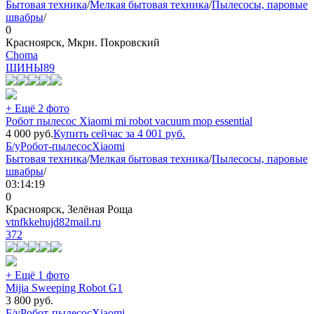
Бытовая техника
/
Мелкая бытовая техника
/
Пылесосы, паровые
швабры
/
0
Красноярск, Мкрн. Покровский
Choma
ШИНЫ
89
+ Ещё 2 фото
Робот пылесос Xiaomi mi robot vacuum mop essential
4 000
руб.
Купить сейчас за
4 001
руб.
Б/у
Робот-пылесос
Xiaomi
Бытовая техника
/
Мелкая бытовая техника
/
Пылесосы, паровые
швабры
/
03:14:19
0
Красноярск, Зелёная Роща
vtnfkkehujd82mail.ru
372
+ Ещё 1 фото
Mijia Sweeping Robot G1
3 800
руб.
Б/у
Робот-пылесос
Xiaomi