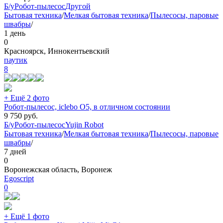
Б/у
Робот-пылесос
Другой
Бытовая техника
/
Мелкая бытовая техника
/
Пылесосы, паровые
швабры
/
1 день
0
Красноярск, Иннокентьевский
паутик
8
+ Ещё 2 фото
Робот-пылесос, iclebo O5, в отличном состоянии
9 750
руб.
Б/у
Робот-пылесос
Yujin Robot
Бытовая техника
/
Мелкая бытовая техника
/
Пылесосы, паровые
швабры
/
7 дней
0
Воронежская область, Воронеж
Egoscript
0
+ Ещё 1 фото