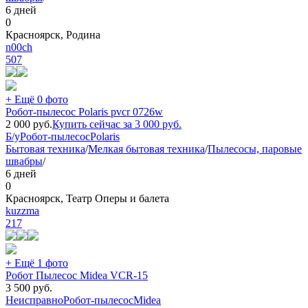
6 дней
0
Красноярск, Родина
n00ch
507
+ Ещё 0 фото
Робот-пылесос Polaris pvcr 0726w
2 000
руб.
Купить сейчас за
3 000
руб.
Б/у
Робот-пылесос
Polaris
Бытовая техника
/
Мелкая бытовая техника
/
Пылесосы, паровые
швабры
/
6 дней
0
Красноярск, Театр Оперы и балета
kuzzma
217
+ Ещё 1 фото
Робот Пылесос Midea VCR-15
3 500
руб.
Неисправно
Робот-пылесос
Midea