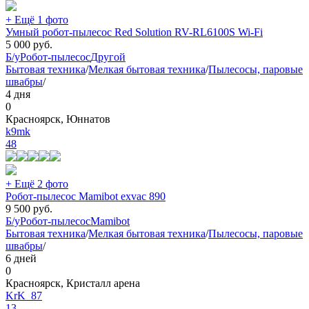
+ Ещё 1 фото
Умный робот-пылесос Red Solution RV-RL6100S Wi-Fi
5 000
руб.
Б/у
Робот-пылесос
Другой
Бытовая техника
/
Мелкая бытовая техника
/
Пылесосы, паровые
швабры
/
4 дня
0
Красноярск, Юннатов
k9mk
48
+ Ещё 2 фото
Робот-пылесос Mamibоt exvac 890
9 500
руб.
Б/у
Робот-пылесос
Mamibot
Бытовая техника
/
Мелкая бытовая техника
/
Пылесосы, паровые
швабры
/
6 дней
0
Красноярск, Кристалл арена
KrK_87
13