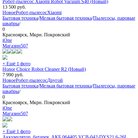
Робот-пылесоc Xiaomi Robot Vacuum S40 (Новый)
13 500
руб.
Новое
Робот-пылесос
Xiaomi
Бытовая техника
/
Мелкая бытовая техника
/
Пылесосы, паровые
швабры
/
0
Красноярск, Мкрн. Покровский
iOne
Магазин
507
+ Ещё 1 фото
Honor Choice Robot Cleaner R2 (Новый)
7 990
руб.
Новое
Робот-пылесос
Другой
Бытовая техника
/
Мелкая бытовая техника
/
Пылесосы, паровые
швабры
/
0
Красноярск, Мкрн. Покровский
iOne
Магазин
507
+ Ещё 1 фото
Аккумулятор, батарея, АКБ 064405 VCB-042-DYS21.6-26L