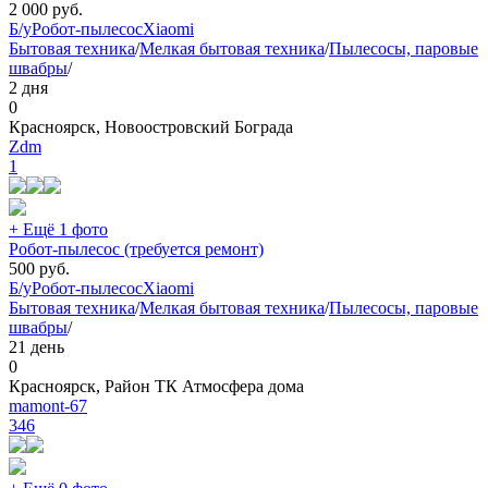
2 000
руб.
Б/у
Робот-пылесос
Xiaomi
Бытовая техника
/
Мелкая бытовая техника
/
Пылесосы, паровые
швабры
/
2 дня
0
Красноярск, Новоостровский Бограда
Zdm
1
+ Ещё 1 фото
Робот-пылесос (требуется ремонт)
500
руб.
Б/у
Робот-пылесос
Xiaomi
Бытовая техника
/
Мелкая бытовая техника
/
Пылесосы, паровые
швабры
/
21 день
0
Красноярск, Район ТК Атмосфера дома
mamont-67
346