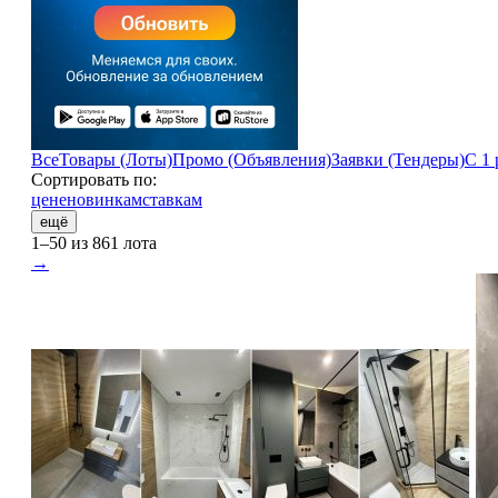
Все
Товары (Лоты)
Промо (Объявления)
Заявки (Тендеры)
С 1 
Сортировать по:
цене
новинкам
ставкам
ещё
1–50 из 861 лота
→