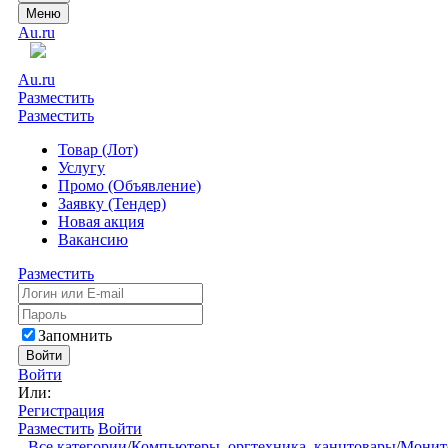
Меню
Au.ru
Au.ru
Разместить
Разместить
Товар (Лот)
Услугу
Промо (Объявление)
Заявку (Тендер)
Новая акция
Вакансию
Разместить
Запомнить
Войти
Войти
Или:
Регистрация
Разместить
Войти
Все категории
/
Компьютеры, оргтехника, канцтовары
/
Монит