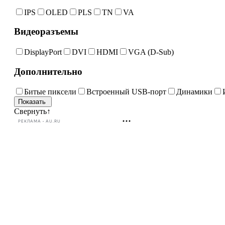
IPS
OLED
PLS
TN
VA
Видеоразъемы
DisplayPort
DVI
HDMI
VGA (D-Sub)
Дополнительно
Битые пиксели
Встроенный USB-порт
Динамики
Свернуть
↑
РЕКЛАМА • AU.RU