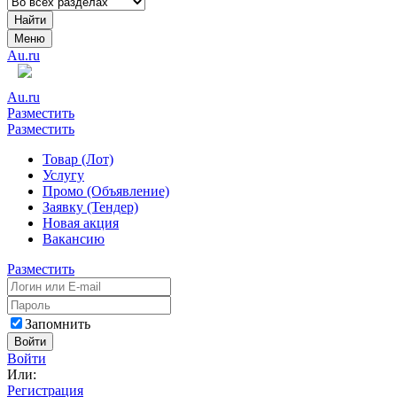
Найти
Меню
Au.ru
Au.ru
Разместить
Разместить
Товар (Лот)
Услугу
Промо (Объявление)
Заявку (Тендер)
Новая акция
Вакансию
Разместить
Запомнить
Войти
Войти
Или:
Регистрация