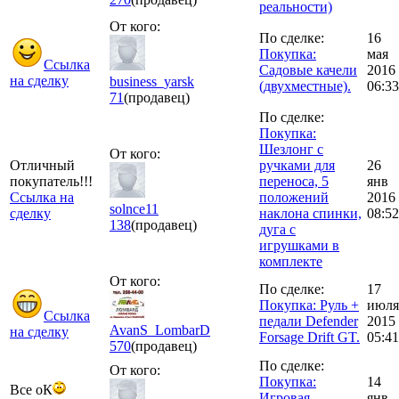
реальности)
От кого:
По сделке:
16
Покупка:
мая
Ссылка
Садовые качели
2016
на сделку
business_yarsk
(двухместные).
06:33
71
(продавец)
По сделке:
Покупка:
Шезлонг с
От кого:
Отличный
ручками для
26
покупатель!!!
переноса, 5
янв
Ссылка на
положений
2016
solnce11
сделку
наклона спинки,
08:52
138
(продавец)
дуга с
игрушками в
комплекте
От кого:
По сделке:
17
Покупка: Руль +
июля
Ссылка
педали Defender
2015
AvanS_LombarD
на сделку
Forsage Drift GT.
05:41
570
(продавец)
По сделке:
От кого:
Покупка:
14
Все оК
Игровая
янв