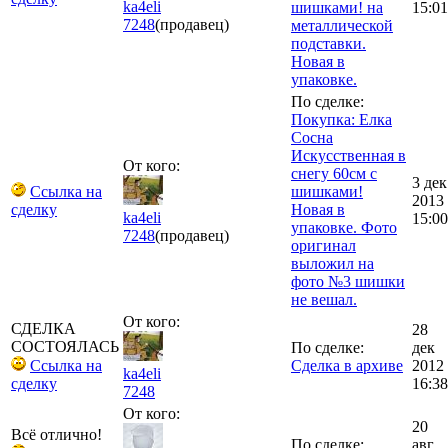
ka4eli
шишками! на
15:01
7248
(продавец)
металлической
подставки.
Новая в
упаковке.
По сделке:
Покупка: Елка
Сосна
Искусственная в
От кого:
снегу 60см с
3 дек
Ссылка на
шишками!
2013
сделку
Новая в
ka4eli
15:00
упаковке. Фото
7248
(продавец)
оригинал
выложил на
фото №3 шишки
не вешал.
От кого:
СДЕЛКА
28
СОСТОЯЛАСЬ
По сделке:
дек
Ссылка на
Сделка в архиве
2012
ka4eli
сделку
16:38
7248
От кого:
20
Всё отлично!
По сделке:
авг