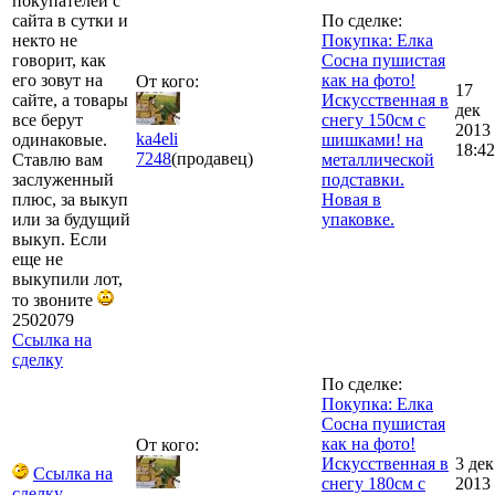
покупателей с
сайта в сутки и
По сделке:
некто не
Покупка: Елка
говорит, как
Сосна пушистая
его зовут на
как на фото!
От кого:
17
сайте, а товары
Искусственная в
дек
все берут
снегу 150см с
2013
ka4eli
одинаковые.
шишками! на
18:42
7248
(продавец)
Ставлю вам
металлической
заслуженный
подставки.
плюс, за выкуп
Новая в
или за будущий
упаковке.
выкуп. Если
еще не
выкупили лот,
то звоните
2502079
Ссылка на
сделку
По сделке:
Покупка: Елка
Сосна пушистая
как на фото!
От кого:
Искусственная в
3 дек
Ссылка на
снегу 180см с
2013
сделку