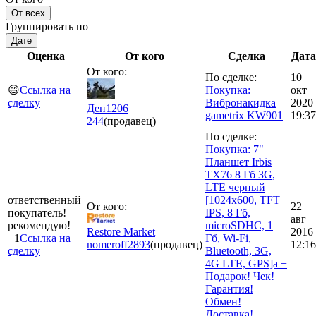
От всех
Группировать по
Дате
Оценка
От кого
Сделка
Дата
От кого:
По сделке:
10
😄
Ссылка на
Покупка:
окт
сделку
Вибронакидка
2020
Ден1206
gametrix KW901
19:37
244
(продавец)
По сделке:
Покупка: 7"
Планшет Irbis
TX76 8 Гб 3G,
LTE черный
ответственный
[1024x600, TFT
От кого:
22
покупатель!
IPS, 8 Гб,
авг
рекомендую!
microSDHC, 1
Restore Market
2016
+1
Ссылка на
Гб, Wi-Fi,
nomeroff
2893
(продавец)
12:16
сделку
Bluetooth, 3G,
4G LTE, GPS]а +
Подарок! Чек!
Гарантия!
Обмен!
Доставка!