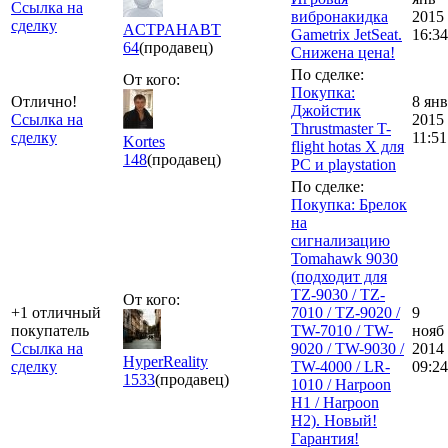
Ссылка на
вибронакидка
2015
сделку
ACTPAHABT
Gametrix JetSeat.
16:34
64
(продавец)
Снижена цена!
По сделке:
От кого:
Покупка:
Отлично!
8 янв
Джойстик
Ссылка на
2015
Thrustmaster T-
сделку
11:51
Kortes
flight hotas X для
148
(продавец)
PC и playstation
По сделке:
Покупка: Брелок
на
сигнализацию
Tomahawk 9030
(подходит для
TZ-9030 / TZ-
От кого:
+1 отличный
7010 / TZ-9020 /
9
покупатель
TW-7010 / TW-
нояб
Ссылка на
9020 / TW-9030 /
2014
HyperReality
сделку
TW-4000 / LR-
09:24
1533
(продавец)
1010 / Harpoon
H1 / Harpoon
H2). Новый!
Гарантия!