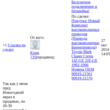
Бесплатное
подключение и
батарейка!
По сделке:
Покупка: Новый
Комплект
высоковольтных
проводов
От кого:
(Провода
27
высоковольтные,
+1
Ссылка на
окт
Бронепровода)
сделку
2014
Toyota Mark
Kraas
14:05
Chaser Cresta
735
(продавец)
1JZ-GE 2JZ-GE
1992-1996
Номера ОЕМ
90919-21561
90919-21570
Так как у меня
пред
Новогодний
аврал в
продажах, по
20-30