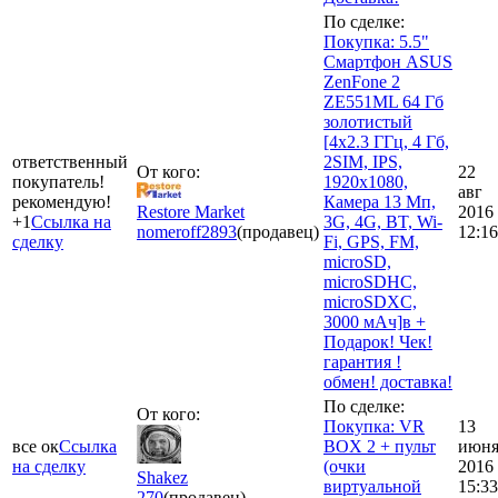
По сделке:
Покупка: 5.5"
Смартфон ASUS
ZenFone 2
ZE551ML 64 Гб
золотистый
[4x2.3 ГГц, 4 Гб,
ответственный
2SIM, IPS,
От кого:
22
покупатель!
1920х1080,
авг
рекомендую!
Камера 13 Мп,
Restore Market
2016
+1
Ссылка на
3G, 4G, BT, Wi-
nomeroff
2893
(продавец)
12:16
сделку
Fi, GPS, FM,
microSD,
microSDHC,
microSDXC,
3000 мАч]в +
Подарок! Чек!
гарантия !
обмен! доставка!
По сделке:
От кого:
Покупка: VR
13
все ок
Ссылка
BOX 2 + пульт
июн
на сделку
(очки
2016
Shakez
виртуальной
15:33
270
(продавец)