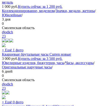
медаль
1 000
руб.
Купить сейчас за
1 200
руб.
Коллекционирование, моделизм
/
Значки, медали, жетоны
/
Юбилейные
/
3 дня
0
Смоленская область
djodich
23
+ Ещё 1 фото
Кварцевые брутальные часы Curren новые
3 000
руб.
Купить сейчас за
3 500
руб.
Ювелирные изделия, бижутерия, часы
/
Часы, аксессуары
/
Оригинальные наручные часы
/
6 дней
0
Смоленская область
djodich
23
+ Ещё 0 фото