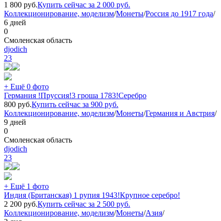
1 800
руб.
Купить сейчас за
2 000
руб.
Коллекционирование, моделизм
/
Монеты
/
Россия до 1917 года
/
6 дней
0
Смоленская область
djodich
23
+ Ещё 0 фото
Германия !Пруссия!3 гроша 1783!Серебро
800
руб.
Купить сейчас за
900
руб.
Коллекционирование, моделизм
/
Монеты
/
Германия и Австрия
/
9 дней
0
Смоленская область
djodich
23
+ Ещё 1 фото
Индия (Британская) 1 рупия 1943!Крупное серебро!
2 200
руб.
Купить сейчас за
2 500
руб.
Коллекционирование, моделизм
/
Монеты
/
Азия
/