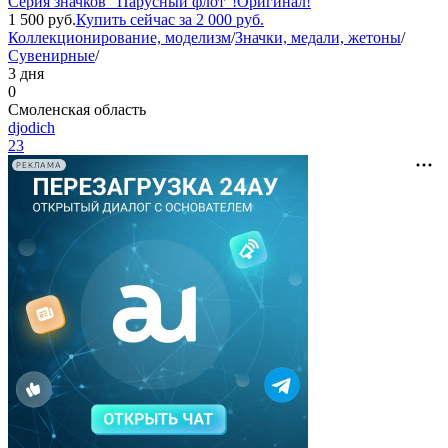
Серия значков "Парусный флот"!Оригинал!
1 500
руб.
Купить сейчас за
2 000
руб.
Коллекционирование, моделизм
/
Значки, медали, жетоны
/
Сувенирные
/
3 дня
0
Смоленская область
djodich
23
РЕКЛАМА