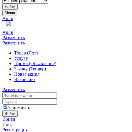
Найти
Меню
Au.ru
Au.ru
Разместить
Разместить
Товар (Лот)
Услугу
Промо (Объявление)
Заявку (Тендер)
Новая акция
Вакансию
Разместить
Запомнить
Войти
Войти
Или:
Регистрация