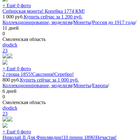
+ Ещё 0 фото
Сибирская монета! Копейка 1774 КМ!
1 000
руб.
Купить сейчас за
1 200
руб.
Коллекционирование, моделизм
/
Монеты
/
Россия до 1917 года
/
11 дней
0
Смоленская область
djodich
23
+ Ещё 0 фото
2 гроша 1855!Саксония!Серебро!
800
руб.
Купить сейчас за
1 000
руб.
Коллекционирование, моделизм
/
Монеты
/
Европа
/
6 дней
0
Смоленская область
djodich
23
+ Ещё 0 фото
Николай II Для Финляндии!10 пенни 1896!Нечастая!