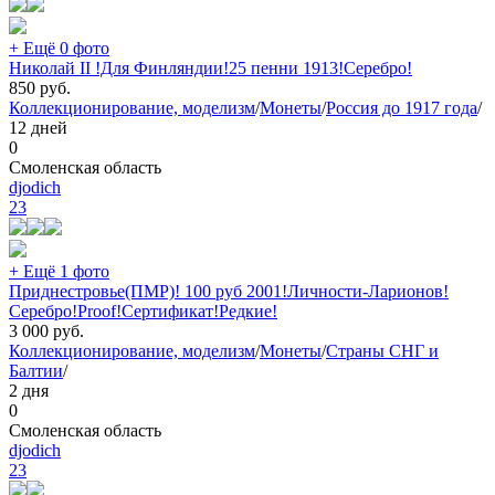
+ Ещё 0 фото
Николай II !Для Финляндии!25 пенни 1913!Серебро!
850
руб.
Коллекционирование, моделизм
/
Монеты
/
Россия до 1917 года
/
12 дней
0
Смоленская область
djodich
23
+ Ещё 1 фото
Приднестровье(ПМР)! 100 руб 2001!Личности-Ларионов!
Серебро!Proof!Сертификат!Редкие!
3 000
руб.
Коллекционирование, моделизм
/
Монеты
/
Страны СНГ и
Балтии
/
2 дня
0
Смоленская область
djodich
23