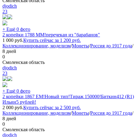
Смоленская область
djodich
23
+ Ещё 0 фото
2 копейки 1788 ММ!перечекан из "барабанов"
1 000
руб.
Купить сейчас за
1 200
руб.
Коллекционирование, моделизм
/
Монеты
/
Россия до 1917 года
/
8 дней
0
Смоленская область
djodich
23
+ Ещё 0 фото
2 копейки 1867 ЕМ!Новый тип!Тираж 150000!Биткин412 (R1)
Ильин5 рублей!
2 000
руб.
Купить сейчас за
2 500
руб.
Коллекционирование, моделизм
/
Монеты
/
Россия до 1917 года
/
8 дней
0
Смоленская область
djodich