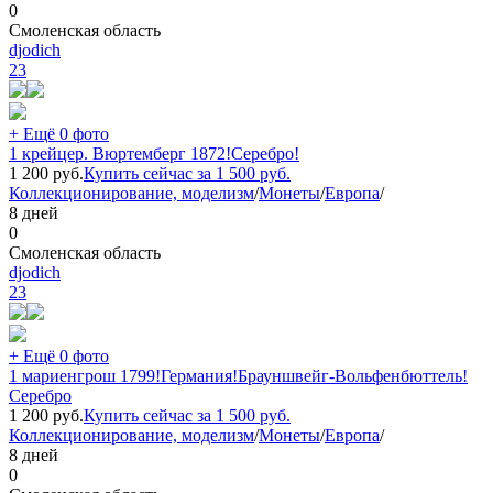
0
Смоленская область
djodich
23
+ Ещё 0 фото
1 крейцер. Вюртемберг 1872!Серебро!
1 200
руб.
Купить сейчас за
1 500
руб.
Коллекционирование, моделизм
/
Монеты
/
Европа
/
8 дней
0
Смоленская область
djodich
23
+ Ещё 0 фото
1 мариенгрош 1799!Германия!Брауншвейг-Вольфенбюттель!
Серебро
1 200
руб.
Купить сейчас за
1 500
руб.
Коллекционирование, моделизм
/
Монеты
/
Европа
/
8 дней
0