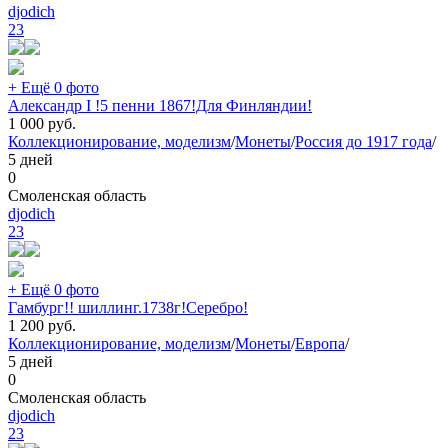
djodich
23
+ Ещё 0 фото
Александр I !5 пенни 1867!Для Финляндии!
1 000
руб.
Коллекционирование, моделизм
/
Монеты
/
Россия до 1917 года
/
5 дней
0
Смоленская область
djodich
23
+ Ещё 0 фото
Гамбург!! шиллинг.1738г!Серебро!
1 200
руб.
Коллекционирование, моделизм
/
Монеты
/
Европа
/
5 дней
0
Смоленская область
djodich
23