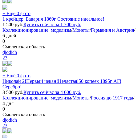
+ Ещё 0 фото
1 крейцер. Бавария 1869г Состояние идеальное!
1 500
руб.
Купить сейчас за
1 700
руб.
Коллекционирование, моделизм
/
Монеты
/
Германия и Австрия
/
6 дней
0
Смоленская область
djodich
23
+ Ещё 0 фото
Николай 2!Первый чекан!Нечастая!50 копеек 1895г АГ!
Серебро!
3 500
руб.
Купить сейчас за
4 000
руб.
Коллекционирование, моделизм
/
Монеты
/
Россия до 1917 года
/
4 дня
0
Смоленская область
djodich
23