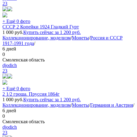
23
+ Ещё 0 фото
СССР 2 Копейки 1924 Гладкий Гурт
1 000
руб.
Купить сейчас за
1 200
руб.
Коллекционирование, моделизм
/
Монеты
/
Россия и СССР
1917-1991 года
/
6 дней
0
Смоленская область
djodich
23
+ Ещё 0 фото
2 1/2 гроша. Пруссия 1864г
1 000
руб.
Купить сейчас за
1 200
руб.
Коллекционирование, моделизм
/
Монеты
/
Германия и Австрия
/
6 дней
0
Смоленская область
djodich
23