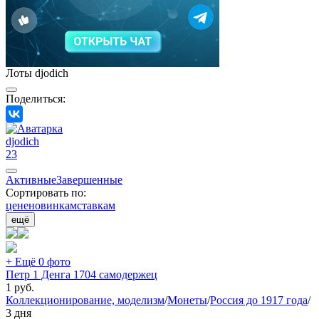
Лоты djodich
Поделиться:
djodich
23
Активные
Завершенные
Сортировать по:
цене
новинкам
ставкам
ещё
+ Ещё 0 фото
Петр 1 Денга 1704 самодержец
1
руб.
Коллекционирование, моделизм
/
Монеты
/
Россия до 1917 года
/
3 дня