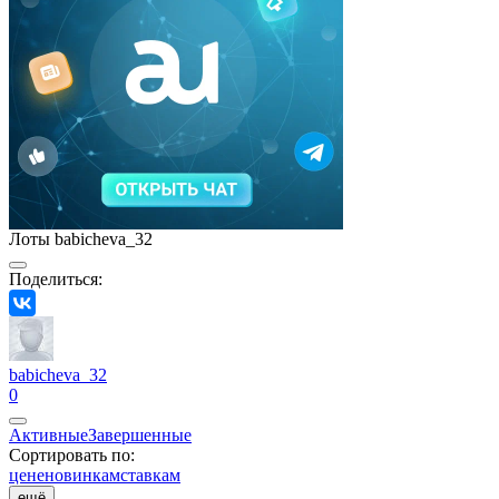
Лоты babicheva_32
Поделиться:
babicheva_32
0
Активные
Завершенные
Сортировать по:
цене
новинкам
ставкам
ещё