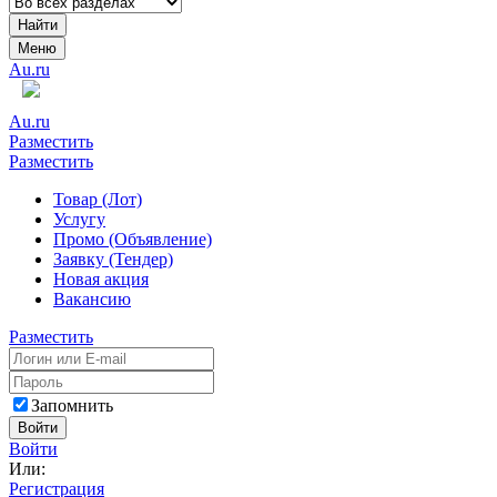
Найти
Меню
Au.ru
Au.ru
Разместить
Разместить
Товар (Лот)
Услугу
Промо (Объявление)
Заявку (Тендер)
Новая акция
Вакансию
Разместить
Запомнить
Войти
Войти
Или:
Регистрация