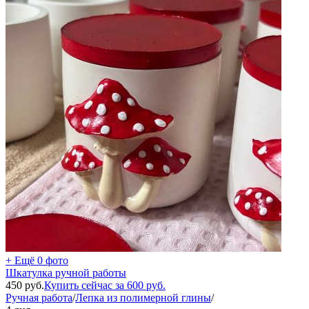
+ Ещё 0 фото
Шкатулка ручной работы
450
руб.
Купить сейчас за
600
руб.
Ручная работа
/
Лепка из полимерной глины
/