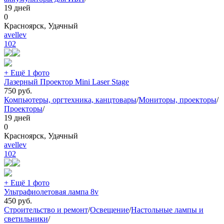
19 дней
0
Красноярск, Удачный
avellev
102
+ Ещё 1 фото
Лазерный Проектор Mini Laser Stage
750
руб.
Компьютеры, оргтехника, канцтовары
/
Мониторы, проекторы
/
Проекторы
/
19 дней
0
Красноярск, Удачный
avellev
102
+ Ещё 1 фото
Ультрафиолетовая лампа 8v
450
руб.
Строительство и ремонт
/
Освещение
/
Настольные лампы и
светильники
/