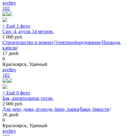
avellev
102
+ Ещё 1 фото
Сип -4 ,кусок 14 метров.
1 000
руб.
Строительство и ремонт
/
Электрооборудование
/
Провода,
кабели
/
17 дней
0
Красноярск, Удачный
avellev
102
+ Ещё 0 фото
Бак, кипятильник,титан.
2 000
руб.
Для дачи, дома, огорода, бани, парка
/
Баки, ёмкости
/
26 дней
0
Красноярск, Удачный
avellev