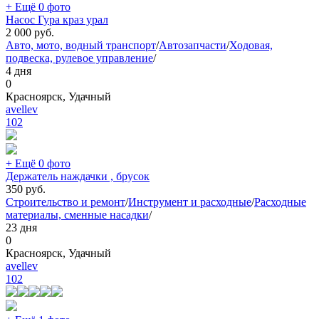
+ Ещё 0 фото
Насос Гура краз урал
2 000
руб.
Авто, мото, водный транспорт
/
Автозапчасти
/
Ходовая,
подвеска, рулевое управление
/
4 дня
0
Красноярск, Удачный
avellev
102
+ Ещё 0 фото
Держатель наждачки , брусок
350
руб.
Строительство и ремонт
/
Инструмент и расходные
/
Расходные
материалы, сменные насадки
/
23 дня
0
Красноярск, Удачный
avellev
102