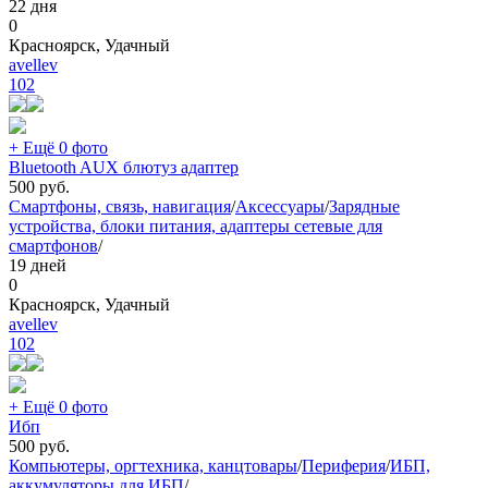
22 дня
0
Красноярск, Удачный
avellev
102
+ Ещё 0 фото
Bluetooth AUX блютуз адаптер
500
руб.
Смартфоны, связь, навигация
/
Аксессуары
/
Зарядные
устройства, блоки питания, адаптеры сетевые для
смартфонов
/
19 дней
0
Красноярск, Удачный
avellev
102
+ Ещё 0 фото
Ибп
500
руб.
Компьютеры, оргтехника, канцтовары
/
Периферия
/
ИБП,
аккумуляторы для ИБП
/