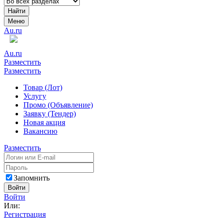
Найти
Меню
Au.ru
Au.ru
Разместить
Разместить
Товар (Лот)
Услугу
Промо (Объявление)
Заявку (Тендер)
Новая акция
Вакансию
Разместить
Запомнить
Войти
Войти
Или:
Регистрация