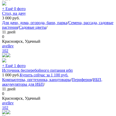
+ Ещё 0 фото
Стол, на дачу
3 000
руб.
Для дачи, дома, огорода, бани, парка
/
Семена, рассада, садовые
растения
/
Садовые цветы
/
11 дней
0
Красноярск, Удачный
avellev
102
+ Ещё 1 фото
Источник бесперебойного питания ибп
1 000
руб.
Купить сейчас за
1 100
руб.
Компьютеры, оргтехника, канцтовары
/
Периферия
/
ИБП,
аккумуляторы для ИБП
/
11 дней
0
Красноярск, Удачный
avellev
102