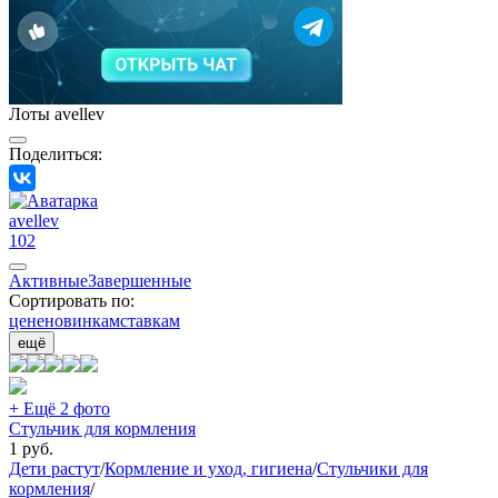
Лоты avellev
Поделиться:
avellev
102
Активные
Завершенные
Сортировать по:
цене
новинкам
ставкам
ещё
+ Ещё 2 фото
Стульчик для кормления
1
руб.
Дети растут
/
Кормление и уход, гигиена
/
Стульчики для
кормления
/