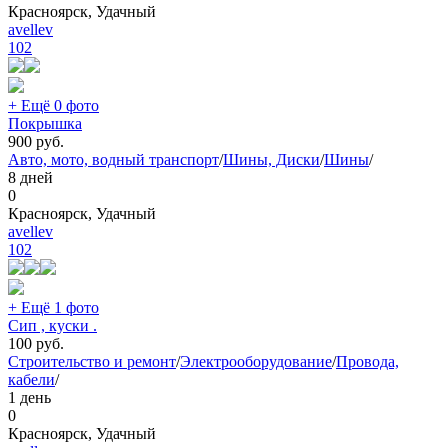
Красноярск, Удачный
avellev
102
+ Ещё 0 фото
Покрышка
900
руб.
Авто, мото, водный транспорт
/
Шины, Диски
/
Шины
/
8 дней
0
Красноярск, Удачный
avellev
102
+ Ещё 1 фото
Сип , куски .
100
руб.
Строительство и ремонт
/
Электрооборудование
/
Провода,
кабели
/
1 день
0
Красноярск, Удачный