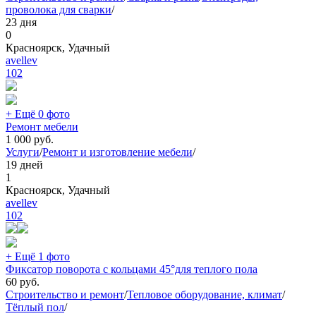
проволока для сварки
/
23 дня
0
Красноярск, Удачный
avellev
102
+ Ещё 0 фото
Ремонт мебели
1 000
руб.
Услуги
/
Ремонт и изготовление мебели
/
19 дней
1
Красноярск, Удачный
avellev
102
+ Ещё 1 фото
Фиксатор поворота с кольцами 45°для теплого пола
60
руб.
Строительство и ремонт
/
Тепловое оборудование, климат
/
Тёплый пол
/