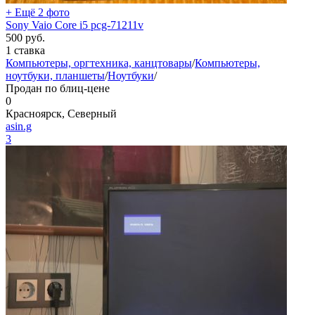
+ Ещё 2 фото
Sony Vaio Core i5 pcg-71211v
500
руб.
1 ставка
Компьютеры, оргтехника, канцтовары
/
Компьютеры,
ноутбуки, планшеты
/
Ноутбуки
/
Продан по блиц-цене
0
Красноярск, Северный
asin.g
3