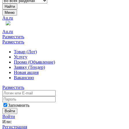
Найти
Меню
Au.ru
Au.ru
Разместить
Разместить
Товар (Лот)
Услугу
Промо (Объявление)
Заявку (Тендер)
Новая акция
Вакансию
Разместить
Запомнить
Войти
Войти
Или:
Регистрация