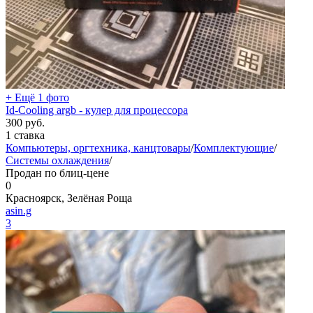
+ Ещё 1 фото
Id-Cooling argb - кулер для процессора
300
руб.
1 ставка
Компьютеры, оргтехника, канцтовары
/
Комплектующие
/
Системы охлаждения
/
Продан по блиц-цене
0
Красноярск, Зелёная Роща
asin.g
3