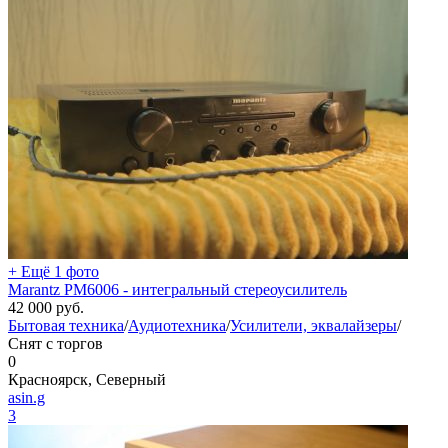
+ Ещё 1 фото
Marantz PM6006 - интегральный стереоусилитель
42 000
руб.
Бытовая техника
/
Аудиотехника
/
Усилители, эквалайзеры
/
Снят с торгов
0
Красноярск, Северный
asin.g
3