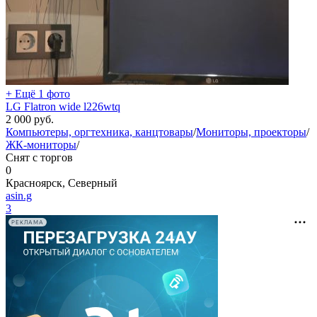
+ Ещё 1 фото
LG Flatron wide l226wtq
2 000
руб.
Компьютеры, оргтехника, канцтовары
/
Мониторы, проекторы
/
ЖК-мониторы
/
Снят с торгов
0
Красноярск, Северный
asin.g
3
РЕКЛАМА