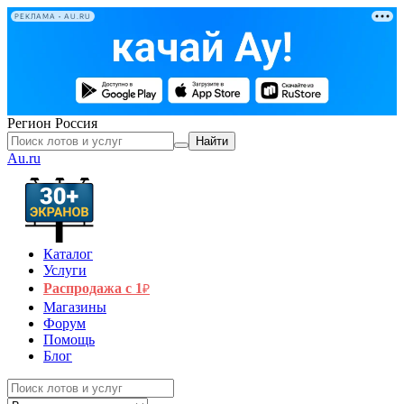
РЕКЛАМА • AU.RU
Регион
Россия
Найти
Au.ru
Каталог
Услуги
Распродажа с 1
₽
Магазины
Форум
Помощь
Блог