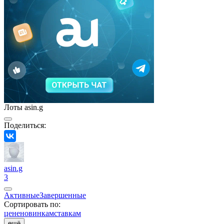
Лоты asin.g
Поделиться:
asin.g
3
Активные
Завершенные
Сортировать по:
цене
новинкам
ставкам
ещё