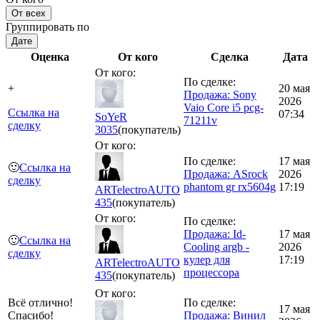
От всех
Группировать по
Дате
Оценка
От кого
Сделка
Дата
От кого:
По сделке:
+
20 мая
Продажа: Sony
2026
Vaio Core i5 pcg-
Ссылка на
07:34
SoYeR
71211v
сделку
3035
(покупатель)
От кого:
По сделке:
17 мая
🙂
Ссылка на
Продажа: ASrock
2026
сделку
phantom gr rx5604g
17:19
ARTelectroAUTO
435
(покупатель)
От кого:
По сделке:
Продажа: Id-
17 мая
🙂
Ссылка на
Cooling argb -
2026
сделку
кулер для
17:19
ARTelectroAUTO
процессора
435
(покупатель)
От кого:
Всё отлично!
По сделке:
17 мая
Спасибо!
Продажа: Винил