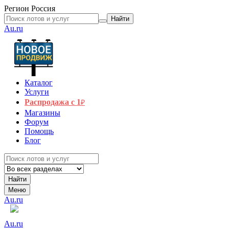
Регион
Россия
Найти
Au.ru
Каталог
Услуги
Распродажа с 1
₽
Магазины
Форум
Помощь
Блог
Найти
Меню
Au.ru
Au.ru