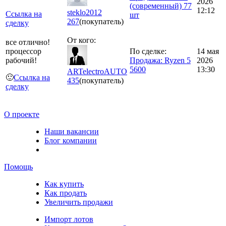
2026
(современный) 77
12:12
steklo2012
Ссылка на
шт
267
(покупатель)
сделку
От кого:
все отлично!
процессор
По сделке:
14 мая
рабочий!
Продажа: Ryzen 5
2026
5600
13:30
ARTelectroAUTO
🙂
Ссылка на
435
(покупатель)
сделку
О проекте
Наши вакансии
Блог компании
Помощь
Как купить
Как продать
Увеличить продажи
Импорт лотов