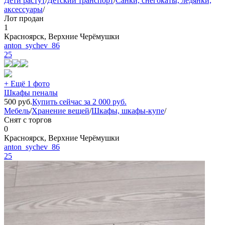
Дети растут
/
Детский транспорт
/
Санки, снегокаты, ледянки,
аксессуары
/
Лот продан
1
Красноярск, Верхние Черёмушки
anton_sychev_86
25
+ Ещё 1 фото
Шкафы пеналы
500
руб.
Купить сейчас за
2 000
руб.
Мебель
/
Хранение вещей
/
Шкафы, шкафы-купе
/
Снят с торгов
0
Красноярск, Верхние Черёмушки
anton_sychev_86
25