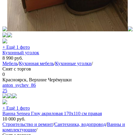
+ Ещё 1 фото
Кухонный уголок
8 990
руб.
Мебель
/
Кухонная мебель
/
Кухонные уголки
/
Снят с торгов
0
Красноярск, Верхние Черёмушки
anton_sychev_86
25
+ Ещё 1 фото
Ванна Sensea Глоу акриловая 170x110 см правая
10 000
руб.
Строительство и ремонт
/
Сантехника, водопровод
/
Ванны и
комплектующие
/