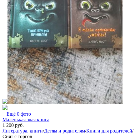
+ Ещё 0 фото
Маленькая злая книга
1 200
руб.
Литература, книги
/
Детям и родителям
/
Книги для родителей
/
Снят с торгов