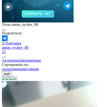
Лоты anton_sychev_86
Поделиться:
anton_sychev_86
25
Активные
Завершенные
Сортировать по:
цене
новинкам
ставкам
ещё