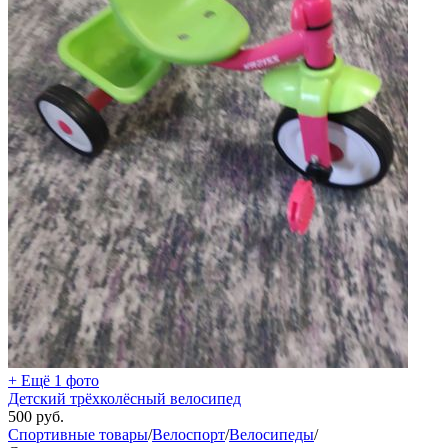
+ Ещё 1 фото
Детский трёхколёсный велосипед
500
руб.
Спортивные товары
/
Велоспорт
/
Велосипеды
/