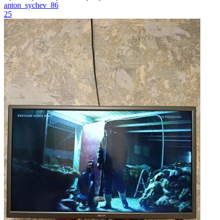
anton_sychev_86
25