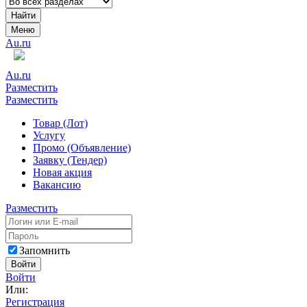
Найти
Меню
Au.ru
Au.ru
Разместить
Разместить
Товар (Лот)
Услугу
Промо (Объявление)
Заявку (Тендер)
Новая акция
Вакансию
Разместить
Запомнить
Войти
Войти
Или:
Регистрация