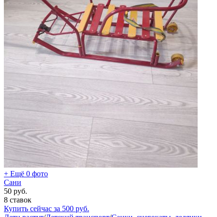
+ Ещё 0 фото
Сани
50
руб.
8 ставок
Купить сейчас за
500
руб.