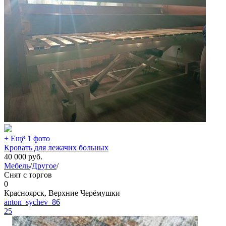
+ Ещё 1 фото
Кровать для лежачих больных
40 000
руб.
Мебель
/
Другое
/
Снят с торгов
0
Красноярск, Верхние Черёмушки
anton_sychev_86
25