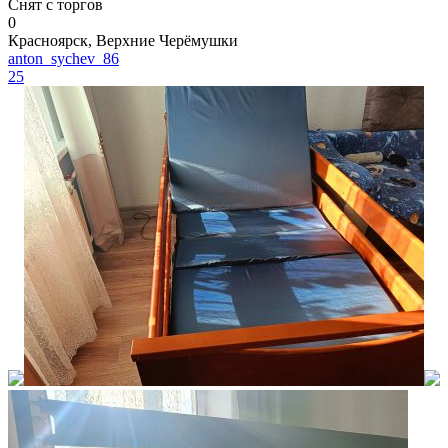
Снят с торгов
0
Красноярск, Верхние Черёмушки
anton_sychev_86
25