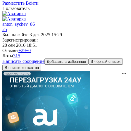
Разместить
Войти
Пользователь
anton_sychev_86
25
Был на сайте:
3 дек 2025 15:29
Зарегистрирован:
20 сен 2016 18:51
Отзывы
+29
−0
Лоты
3
15
Написать сообщение
Добавить в избранное
В чёрный список
В список контактов
РЕКЛАМА • AU.RU