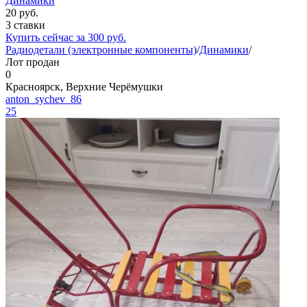
Динамики
20
руб.
3 ставки
Купить сейчас за
300
руб.
Радиодетали (электронные компоненты)
/
Динамики
/
Лот продан
0
Красноярск, Верхние Черёмушки
anton_sychev_86
25