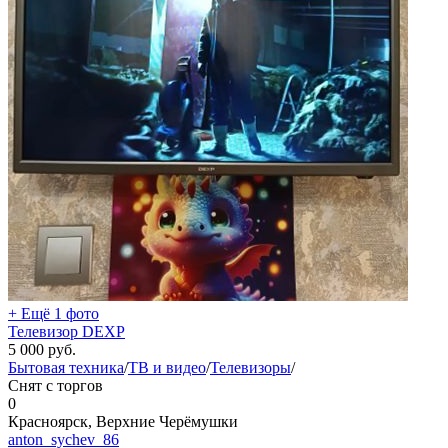
+ Ещё 1 фото
Телевизор DEXP
5 000
руб.
Бытовая техника
/
ТВ и видео
/
Телевизоры
/
Снят с торгов
0
Красноярск, Верхние Черёмушки
anton_sychev_86