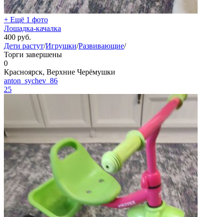
+ Ещё 1 фото
Лошадка-качалка
400
руб.
Дети растут
/
Игрушки
/
Развивающие
/
Торги завершены
0
Красноярск, Верхние Черёмушки
anton_sychev_86
25