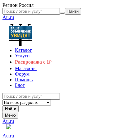
Регион
Россия
Найти
Au.ru
Каталог
Услуги
Распродажа с 1
₽
Магазины
Форум
Помощь
Блог
Найти
Меню
Au.ru
Au.ru