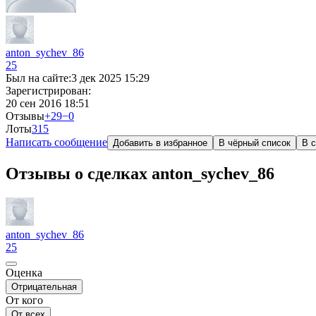
anton_sychev_86
25
Был на сайте:
3 дек 2025 15:29
Зарегистрирован:
20 сен 2016 18:51
Отзывы
+29
−0
Лоты
3
15
Написать сообщение
Добавить в избранное
В чёрный список
В с
Отзывы о сделках anton_sychev_86
anton_sychev_86
25
Оценка
Отрицательная
От кого
От всех