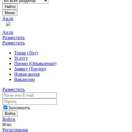
Найти
Меню
Au.ru
Au.ru
Разместить
Разместить
Товар (Лот)
Услугу
Промо (Объявление)
Заявку (Тендер)
Новая акция
Вакансию
Разместить
Запомнить
Войти
Войти
Или:
Регистрация