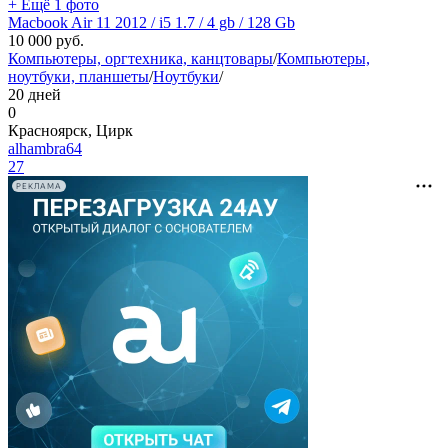
+ Ещё 1 фото
Macbook Air 11 2012 / i5 1.7 / 4 gb / 128 Gb
10 000
руб.
Компьютеры, оргтехника, канцтовары
/
Компьютеры,
ноутбуки, планшеты
/
Ноутбуки
/
20 дней
0
Красноярск, Цирк
alhambra64
27
РЕКЛАМА