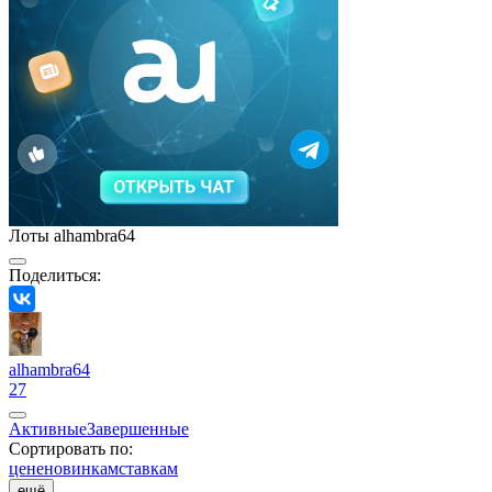
Лоты alhambra64
Поделиться:
alhambra64
27
Активные
Завершенные
Сортировать по:
цене
новинкам
ставкам
ещё