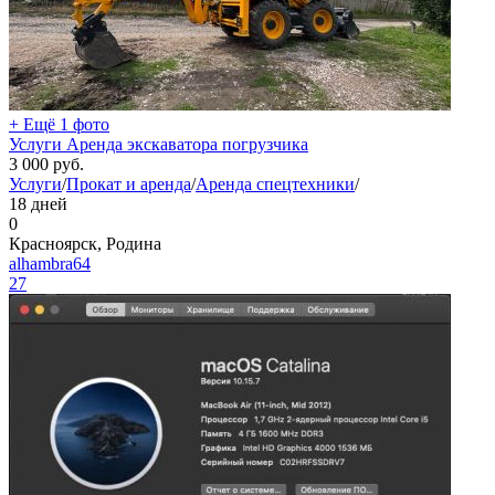
+ Ещё 1 фото
Услуги Аренда экскаватора погрузчика
3 000
руб.
Услуги
/
Прокат и аренда
/
Аренда спецтехники
/
18 дней
0
Красноярск, Родина
alhambra64
27