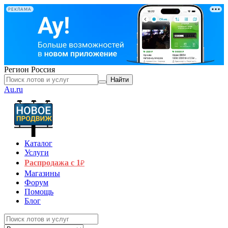
РЕКЛАМА
Регион
Россия
Найти
Au.ru
Каталог
Услуги
Распродажа с 1
₽
Магазины
Форум
Помощь
Блог