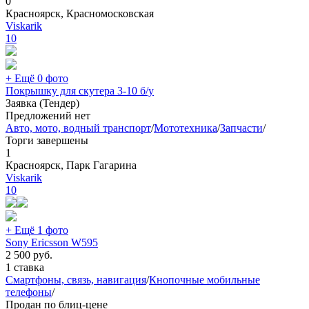
0
Красноярск, Красномосковская
Viskarik
10
+ Ещё 0 фото
Покрышку для скутера 3-10 б/у
Заявка (Тендер)
Предложений нет
Авто, мото, водный транспорт
/
Мототехника
/
Запчасти
/
Торги завершены
1
Красноярск, Парк Гагарина
Viskarik
10
+ Ещё 1 фото
Sony Ericsson W595
2 500
руб.
1 ставка
Смартфоны, связь, навигация
/
Кнопочные мобильные
телефоны
/
Продан по блиц-цене