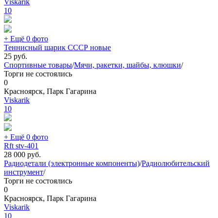
Viskarik
10
+ Ещё 0 фото
Теннисный шарик СССР новые
25
руб.
Спортивные товары
/
Мячи, ракетки, шайбы, клюшки
/
Торги не состоялись
0
Красноярск, Парк Гагарина
Viskarik
10
+ Ещё 0 фото
Rft stv-401
28 000
руб.
Радиодетали (электронные компоненты)
/
Радиолюбительский
инструмент
/
Торги не состоялись
0
Красноярск, Парк Гагарина
Viskarik
10