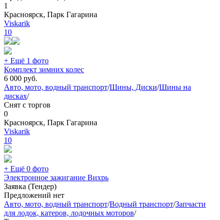
1
Красноярск, Парк Гагарина
Viskarik
10
+ Ещё 1 фото
Комплект зимних колес
6 000
руб.
Авто, мото, водный транспорт
/
Шины, Диски
/
Шины на
дисках
/
Снят с торгов
0
Красноярск, Парк Гагарина
Viskarik
10
+ Ещё 0 фото
Электронное зажигание Вихрь
Заявка (Тендер)
Предложений нет
Авто, мото, водный транспорт
/
Водный транспорт
/
Запчасти
для лодок, катеров, лодочных моторов
/