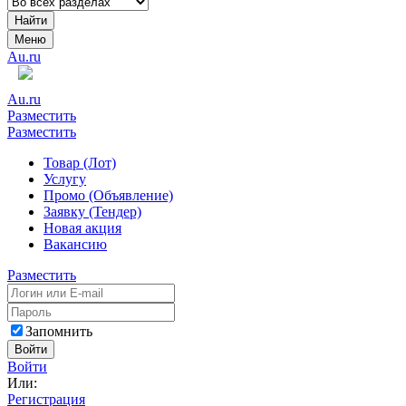
Найти
Меню
Au.ru
Au.ru
Разместить
Разместить
Товар (Лот)
Услугу
Промо (Объявление)
Заявку (Тендер)
Новая акция
Вакансию
Разместить
Запомнить
Войти
Войти
Или:
Регистрация