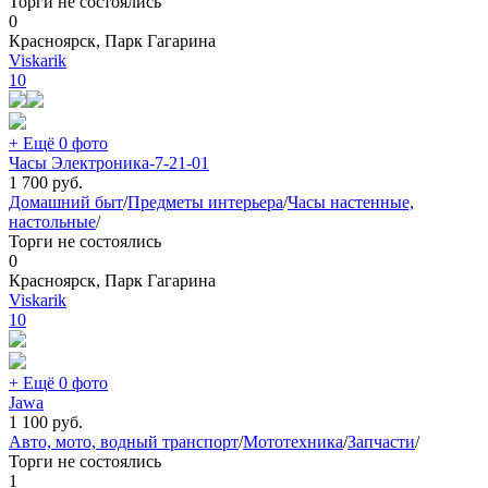
Торги не состоялись
0
Красноярск, Парк Гагарина
Viskarik
10
+ Ещё 0 фото
Часы Электроника-7-21-01
1 700
руб.
Домашний быт
/
Предметы интерьера
/
Часы настенные,
настольные
/
Торги не состоялись
0
Красноярск, Парк Гагарина
Viskarik
10
+ Ещё 0 фото
Jawa
1 100
руб.
Авто, мото, водный транспорт
/
Мототехника
/
Запчасти
/
Торги не состоялись
1