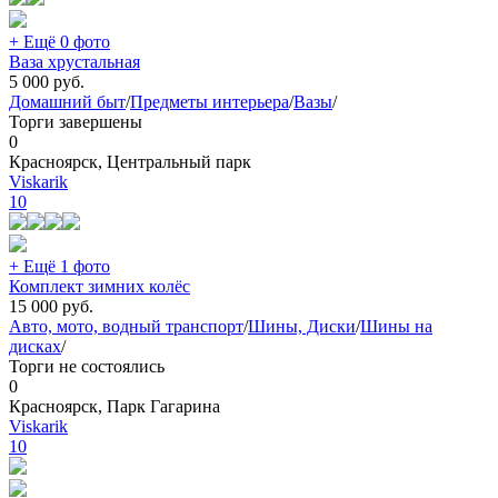
+ Ещё 0 фото
Ваза хрустальная
5 000
руб.
Домашний быт
/
Предметы интерьера
/
Вазы
/
Торги завершены
0
Красноярск, Центральный парк
Viskarik
10
+ Ещё 1 фото
Комплект зимних колёс
15 000
руб.
Авто, мото, водный транспорт
/
Шины, Диски
/
Шины на
дисках
/
Торги не состоялись
0
Красноярск, Парк Гагарина
Viskarik
10