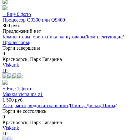
+ Ещё 0 фото
Процессор Q9300 или Q9400
800
руб.
Предложений нет
Компьютеры, оргтехника, канцтовары
/
Комплектующие
/
Процессоры
/
Торги завершены
0
Красноярск, Парк Гагарина
Viskarik
10
+ Ещё 1 фото
Maxxis victra ma-z1
1 500
руб.
Авто, мото, водный транспорт
/
Шины, Диски
/
Шины
/
Торги не состоялись
0
Красноярск, Парк Гагарина
Viskarik
10