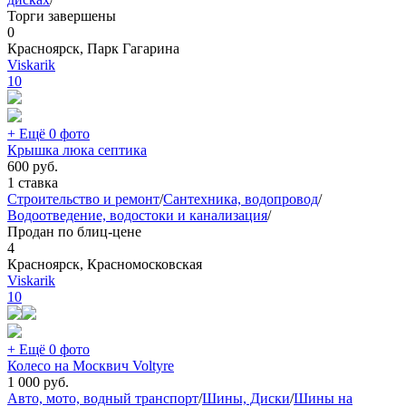
Торги завершены
0
Красноярск, Парк Гагарина
Viskarik
10
+ Ещё 0 фото
Крышка люка септика
600
руб.
1 ставка
Строительство и ремонт
/
Сантехника, водопровод
/
Водоотведение, водостоки и канализация
/
Продан по блиц-цене
4
Красноярск, Красномосковская
Viskarik
10
+ Ещё 0 фото
Колесо на Москвич Voltyre
1 000
руб.
Авто, мото, водный транспорт
/
Шины, Диски
/
Шины на