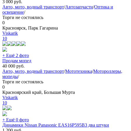
3 000
руб.
Авто, мото, водный транспорт
/
Автозапчасти
/
Оптика и
освещение
/
Торги не состоялись
0
Красноярск, Парк Гагарина
Viskarik
10
+ Ещё 2 фото
Продам мопед
40 000
руб.
Авто, мото, водный транспорт
/
Мототехника
/
Мотороллеры,
мопеды
/
Торги не состоялись
0
Красноярский край, Большая Мурта
Viskarik
10
+ Ещё 0 фото
Динамики Nissan Panasonic EAS16P595B3 два штуки
1 200
руб.