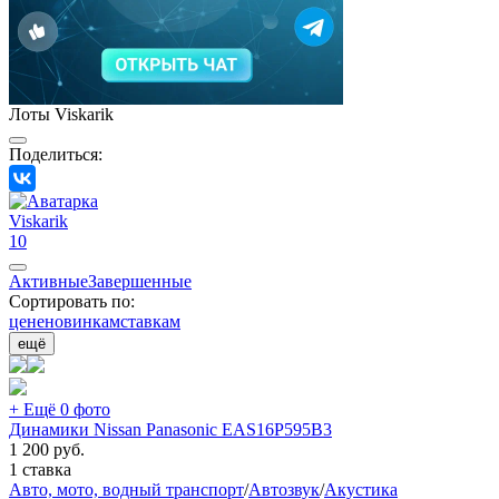
Лоты Viskarik
Поделиться:
Viskarik
10
Активные
Завершенные
Сортировать по:
цене
новинкам
ставкам
ещё
+ Ещё 0 фото
Динамики Nissan Panasonic EAS16P595B3
1 200
руб.
1 ставка
Авто, мото, водный транспорт
/
Автозвук
/
Акустика