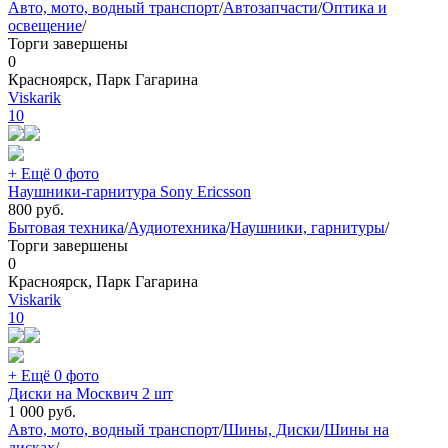
Авто, мото, водный транспорт
/
Автозапчасти
/
Оптика и
освещение
/
Торги завершены
0
Красноярск, Парк Гагарина
Viskarik
10
+ Ещё 0 фото
Наушники-гарнитура Sony Ericsson
800
руб.
Бытовая техника
/
Аудиотехника
/
Наушники, гарнитуры
/
Торги завершены
0
Красноярск, Парк Гагарина
Viskarik
10
+ Ещё 0 фото
Диски на Москвич 2 шт
1 000
руб.
Авто, мото, водный транспорт
/
Шины, Диски
/
Шины на
дисках
/