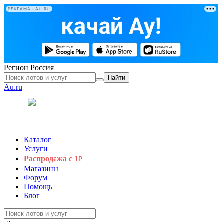
РЕКЛАМА • AU.RU
Регион
Россия
Найти
Au.ru
Каталог
Услуги
Распродажа с 1
₽
Магазины
Форум
Помощь
Блог