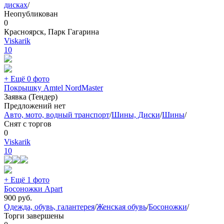
дисках
/
Неопубликован
0
Красноярск, Парк Гагарина
Viskarik
10
+ Ещё 0 фото
Покрышку Amtel NordMaster
Заявка (Тендер)
Предложений нет
Авто, мото, водный транспорт
/
Шины, Диски
/
Шины
/
Снят с торгов
0
Viskarik
10
+ Ещё 1 фото
Босоножки Apart
900
руб.
Одежда, обувь, галантерея
/
Женская обувь
/
Босоножки
/
Торги завершены