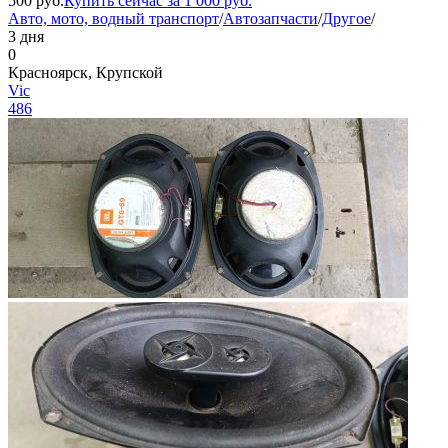
500
руб.
Купить сейчас за
1 000
руб.
Авто, мото, водный транспорт
/
Автозапчасти
/
Другое
/
3 дня
0
Красноярск, Крупской
Vic
486