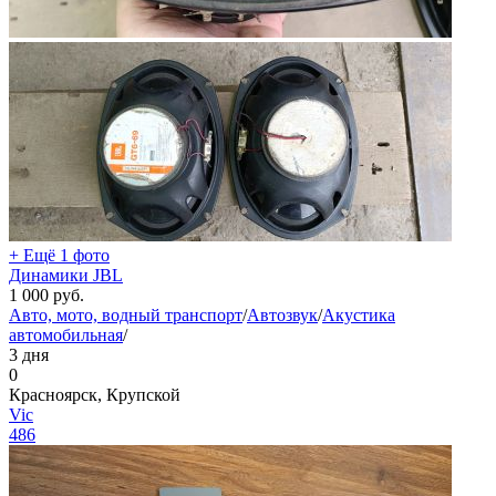
+ Ещё 1 фото
Динамики JBL
1 000
руб.
Авто, мото, водный транспорт
/
Автозвук
/
Акустика
автомобильная
/
3 дня
0
Красноярск, Крупской
Vic
486