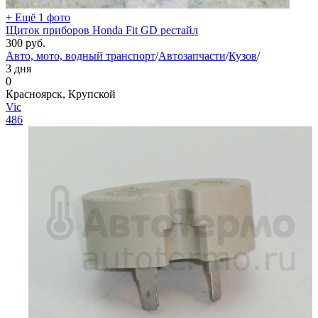
+ Ещё 1 фото
Щиток приборов Honda Fit GD рестайл
300
руб.
Авто, мото, водный транспорт
/
Автозапчасти
/
Кузов
/
3 дня
0
Красноярск, Крупской
Vic
486