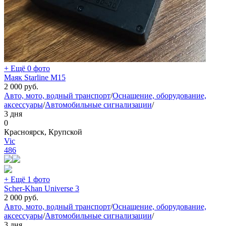
+ Ещё 0 фото
Маяк Starline M15
2 000
руб.
Авто, мото, водный транспорт
/
Оснащение, оборудование,
аксессуары
/
Автомобильные сигнализации
/
3 дня
0
Красноярск, Крупской
Vic
486
+ Ещё 1 фото
Scher-Khan Universe 3
2 000
руб.
Авто, мото, водный транспорт
/
Оснащение, оборудование,
аксессуары
/
Автомобильные сигнализации
/
3 дня