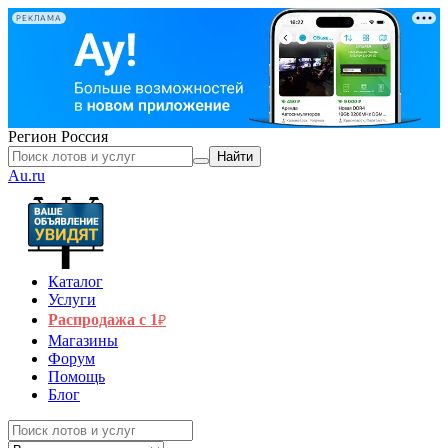
РЕКЛАМА
Регион
Россия
Найти
Au.ru
Каталог
Услуги
Распродажа с 1
₽
Магазины
Форум
Помощь
Блог