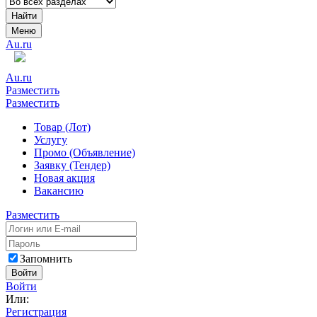
Найти
Меню
Au.ru
Au.ru
Разместить
Разместить
Товар (Лот)
Услугу
Промо (Объявление)
Заявку (Тендер)
Новая акция
Вакансию
Разместить
Запомнить
Войти
Войти
Или:
Регистрация