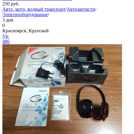
250
руб.
Авто, мото, водный транспорт
/
Автозапчасти
/
Электрооборудование
/
3 дня
0
Красноярск, Крупской
Vic
486