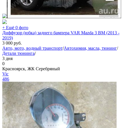
+ Ещё 0 фото
Диффузор (юбка) заднего бампера VAR Mazda 3 BM (2013 -
2019)
3 000
руб.
Авто, мото, водный транспорт
/
Автохимия, масла, тюнинг
/
Детали тюнинга
/
3 дня
0
Красноярск, ЖК Серебряный
Vic
486