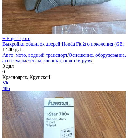
+ Ещё 1 фото
Выкройки обшивок дверей Honda Fit 2го поколения (GE)
1 500
руб.
Авто, мото, водный транспорт
/
Оснащение, оборудование,
аксессуары
/
Чехлы, коврики, оплетки руля
/
3 дня
0
Красноярск, Крупской
Vic
486