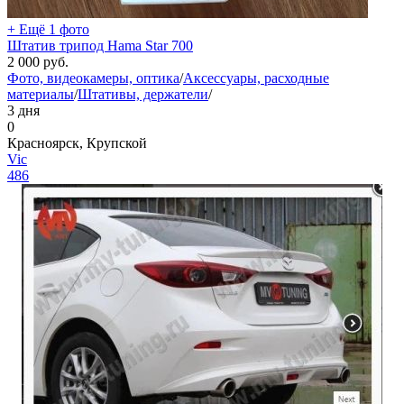
+ Ещё 1 фото
Штатив трипод Hama Star 700
2 000
руб.
Фото, видеокамеры, оптика
/
Аксессуары, расходные
материалы
/
Штативы, держатели
/
3 дня
0
Красноярск, Крупской
Vic
486