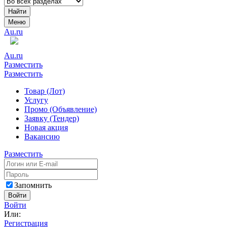
Найти
Меню
Au.ru
Au.ru
Разместить
Разместить
Товар (Лот)
Услугу
Промо (Объявление)
Заявку (Тендер)
Новая акция
Вакансию
Разместить
Запомнить
Войти
Войти
Или:
Регистрация