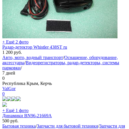
+ Ещё 2 фото
Радар-детектор Whistler 438ST ru
1 200
руб.
Авто, мото, водный транспорт
/
Оснащение, оборудование,
аксессуары
/
Видеорегистраторы, радар-детекторы, системы
парковки
/
7 дней
0
Республика Крым, Керчь
ValGor
0
+ Ещё 1 фото
Динамики BN96-21669A
500
руб.
Бытовая техника
/
Запчасти для бытовой техники
/
Запчасти для