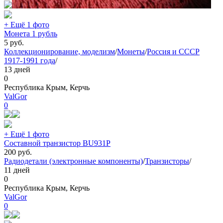
+ Ещё 1 фото
Монета 1 рубль
5
руб.
Коллекционирование, моделизм
/
Монеты
/
Россия и СССР
1917-1991 года
/
13 дней
0
Республика Крым, Керчь
ValGor
0
+ Ещё 1 фото
Составной транзистор BU931P
200
руб.
Радиодетали (электронные компоненты)
/
Транзисторы
/
11 дней
0
Республика Крым, Керчь
ValGor
0