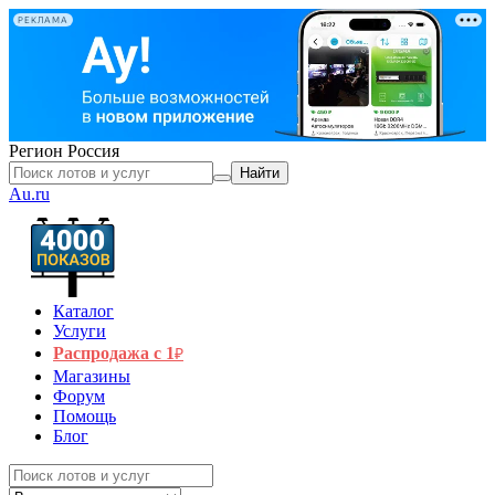
РЕКЛАМА
Регион
Россия
Найти
Au.ru
Каталог
Услуги
Распродажа с 1
₽
Магазины
Форум
Помощь
Блог