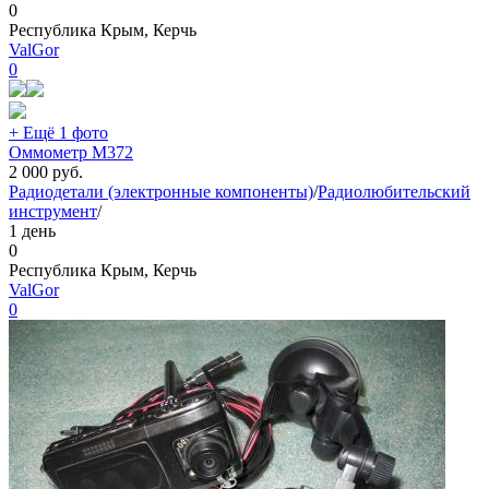
0
Республика Крым, Керчь
ValGor
0
+ Ещё 1 фото
Оммометр М372
2 000
руб.
Радиодетали (электронные компоненты)
/
Радиолюбительский
инструмент
/
1 день
0
Республика Крым, Керчь
ValGor
0