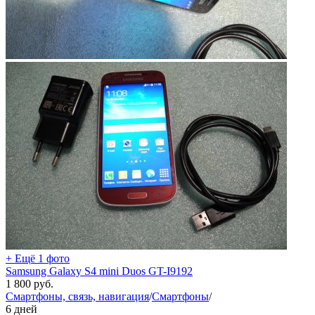
+ Ещё 1 фото
Samsung Galaxy S4 mini Duos GT-I9192
1 800
руб.
Смартфоны, связь, навигация
/
Смартфоны
/
6 дней