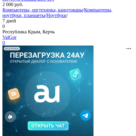
2 000
руб.
Компьютеры, оргтехника, канцтовары
/
Компьютеры,
ноутбуки, планшеты
/
Ноутбуки
/
7 дней
0
Республика Крым, Керчь
ValGor
0
РЕКЛАМА