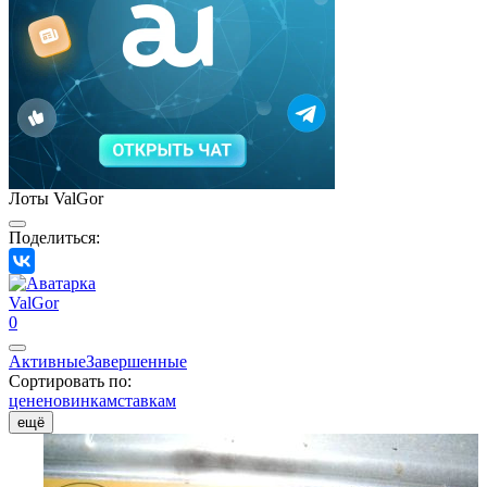
Лоты ValGor
Поделиться:
ValGor
0
Активные
Завершенные
Сортировать по:
цене
новинкам
ставкам
ещё