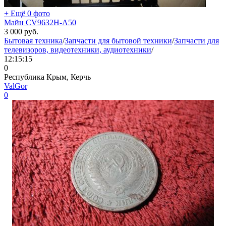
+ Ещё 0 фото
Майн CV9632H-A50
3 000
руб.
Бытовая техника
/
Запчасти для бытовой техники
/
Запчасти для
телевизоров, видеотехники, аудиотехники
/
12:15:15
0
Республика Крым, Керчь
ValGor
0