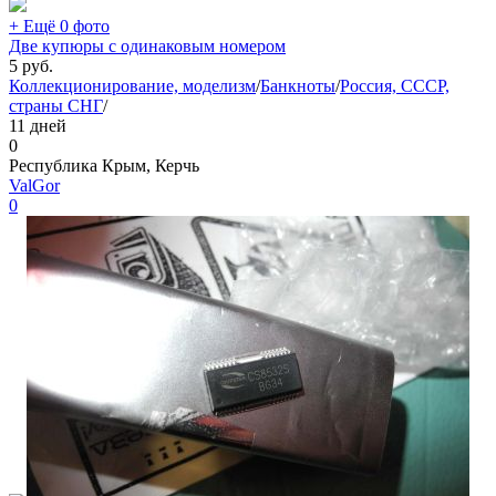
+ Ещё 0 фото
Две купюры с одинаковым номером
5
руб.
Коллекционирование, моделизм
/
Банкноты
/
Россия, СССР,
страны СНГ
/
11 дней
0
Республика Крым, Керчь
ValGor
0