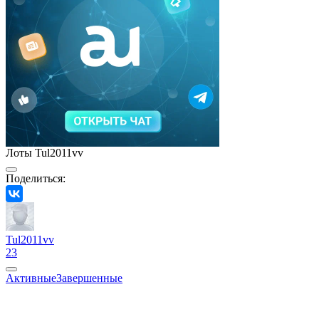
Лоты Tul2011vv
Поделиться:
Tul2011vv
23
Активные
Завершенные