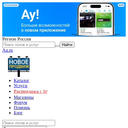
РЕКЛАМА
Регион
Россия
Найти
Au.ru
Каталог
Услуги
Распродажа с 1
₽
Магазины
Форум
Помощь
Блог