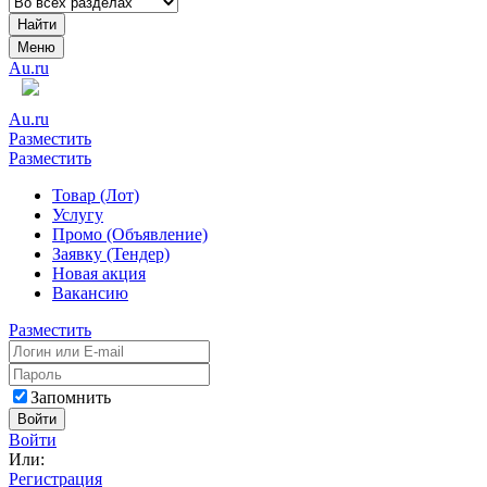
Найти
Меню
Au.ru
Au.ru
Разместить
Разместить
Товар (Лот)
Услугу
Промо (Объявление)
Заявку (Тендер)
Новая акция
Вакансию
Разместить
Запомнить
Войти
Войти
Или:
Регистрация