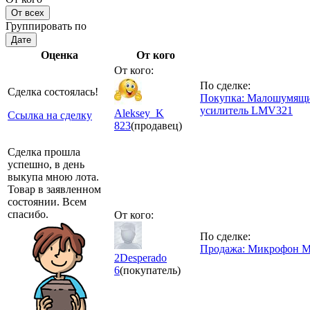
От всех
Группировать по
Дате
Оценка
От кого
От кого:
По сделке:
Сделка состоялась!
Покупка: Малошумящи
усилитель LMV321
Aleksey_K
Ссылка на сделку
823
(продавец)
Сделка прошла
успешно, в день
выкупа мною лота.
Товар в заявленном
состоянии. Всем
спасибо.
От кого:
По сделке:
Продажа: Микрофон
2Desperado
6
(покупатель)