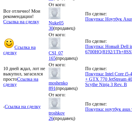
От кого:
Все отлично! Мои
По сделке:
рекомендации!
Покупка: Ноутбук Asu
Ссылка на сделку
Nuke05
30
(продавец)
От кого:
По сделке:
Покупка: Новый Dell ins
Ссылка на
6700HQ/8192/1Tb+8SS
сделку
CSI_07
165
(продавец)
От кого:
10 дней ждал, лот не
По сделке:
выкупил, загасился
Покупка: Intel Core 
просто
Ссылка на
+ GTX 770 JetStream 
moshenko
сделку
Scythe Ninja 3 Rev. B
891
(продавец)
От кого:
По сделке:
-
Ссылка на сделку
Покупка: ноутбук asus 
troshkov
26
(продавец)