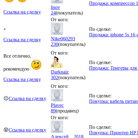
Продажа: компрессор 1
lisov
Ссылка на сделку
24
(покупатель)
От кого:
+
По сделке:
Продажа: iphone 5s 16 
Nike060293
Ссылка на сделку
230
(покупатель)
От кого:
Все отлично,
По сделке:
Продажа: Тригеры для 
рекомендую
Darknaiz
302
(покупатель)
Ссылка на сделку
От кого:
По сделке:
😐
Ссылка на сделку
Покупка: кабель питан
Plavec
89
(продавец)
От кого:
По сделке:
😵
Ссылка на сделку
Покупка: Принтер HP L
Алексей__2018