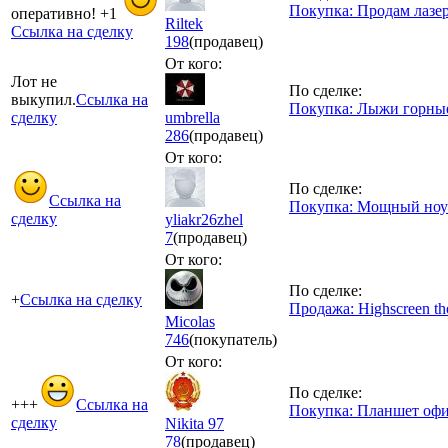
Покупка: Продам лазер
оперативно! +1
Riltek
Ссылка на сделку
198
(продавец)
От кого:
Лот не
По сделке:
выкупил.
Ссылка на
Покупка: Лыжи горные 
сделку
umbrella
286
(продавец)
От кого:
По сделке:
Ссылка на
Покупка: Мощный ноутб
сделку
yliakr26zhel
7
(продавец)
От кого:
По сделке:
+
Ссылка на сделку
Продажа: Highscreen th
Micolas
746
(покупатель)
От кого:
По сделке:
+++
Ссылка на
Покупка: Планшет офи
сделку
Nikita 97
78
(продавец)