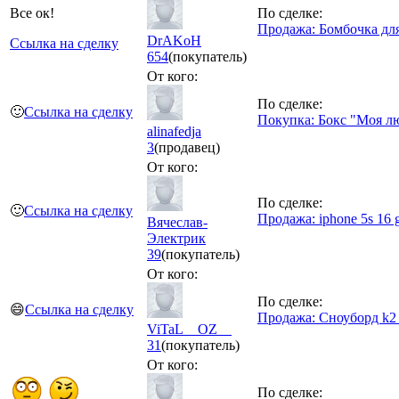
Все ок!
По сделке:
Продажа: Бомбочка дл
DrAKoH
Ссылка на сделку
654
(покупатель)
От кого:
По сделке:
🙂
Ссылка на сделку
Покупка: Бокс "Моя лю
alinafedja
3
(продавец)
От кого:
По сделке:
🙂
Ссылка на сделку
Продажа: iphone 5s 16 
Вячеслав-
Электрик
39
(покупатель)
От кого:
По сделке:
😄
Ссылка на сделку
Продажа: Сноуборд k2 
ViTaL__OZ__
31
(покупатель)
От кого:
По сделке: