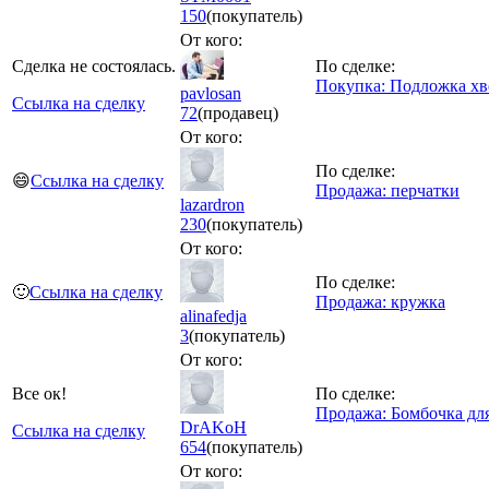
150
(покупатель)
От кого:
Сделка не состоялась.
По сделке:
Покупка: Подложка хво
pavlosan
Ссылка на сделку
72
(продавец)
От кого:
По сделке:
😄
Ссылка на сделку
Продажа: перчатки
lazardron
230
(покупатель)
От кого:
По сделке:
🙂
Ссылка на сделку
Продажа: кружка
alinafedja
3
(покупатель)
От кого:
Все ок!
По сделке:
Продажа: Бомбочка дл
DrAKoH
Ссылка на сделку
654
(покупатель)
От кого: