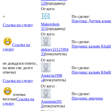
120
(продавец)
От кого:
+
По сделке:
Покупка: Датчик влаж
Makerobots
Ссылка на сделку
315
(продавец)
От кого:
По сделке:
Ссылка на
Продажа: кальян Khalil
сделку
aleksey22121994
33
(покупатель)
От кого:
не дождался ответа ,
на мою смс долго
По сделке:
отвечал
Продажа: кальян Khalil
Анжела1998
-4
(покупатель)
Ссылка на сделку
От кого:
По сделке:
птички
Продажа: амадина
веселые
Ссылка на
Anastasia291
сделку
2
(покупатель)