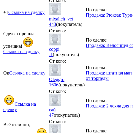
От кого:
По сделке:
+1
Ссылка на сделку
Продажа: Рюкзак Тури
mixalich_vet
443
(покупатель)
От кого:
Сделка прошла
По сделке:
Продажа: Велосипед с
успешна!
coppi
Ссылка на сделку
-1
(покупатель)
От кого:
По сделке:
Ок
Ссылка на сделку
Продажа: штатная магн
от торпеды
Oleggro
1606
(покупатель)
От кого:
По сделке:
Ссылка на
Продажа: 2 чехла для m
сделку
гай
47
(покупатель)
От кого:
Всё отлично,
По сделке: