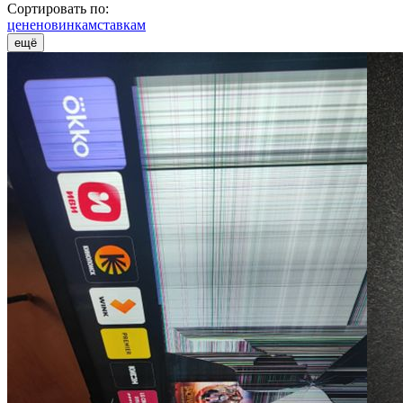
Сортировать по:
цене
новинкам
ставкам
ещё