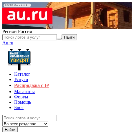
РЕКЛАМА • AU.RU
Регион
Россия
Найти
Au.ru
Каталог
Услуги
Распродажа с 1
₽
Магазины
Форум
Помощь
Блог
Найти