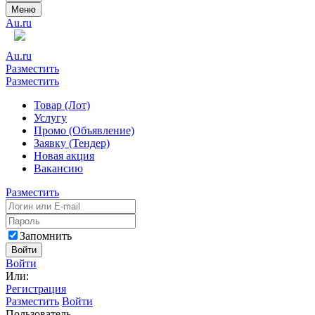
Меню
Au.ru
Au.ru
Разместить
Разместить
Товар (Лот)
Услугу
Промо (Объявление)
Заявку (Тендер)
Новая акция
Вакансию
Разместить
Запомнить
Войти
Войти
Или:
Регистрация
Разместить
Войти
Пользователь