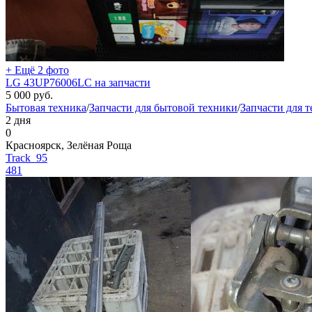
+ Ещё 2 фото
LG 43UP76006LC на запчасти
5 000
руб.
Бытовая техника
/
Запчасти для бытовой техники
/
Запчасти для 
2 дня
0
Красноярск, Зелёная Роща
Track_95
481