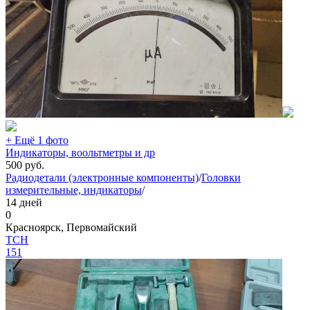
+ Ещё 1 фото
Индикаторы, воольтметры и др
500
руб.
Радиодетали (электронные компоненты)
/
Головки
измерительные, индикаторы
/
14 дней
0
Красноярск, Первомайский
TCH
151