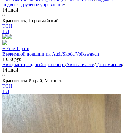
подвеска, рулевое управление
/
14 дней
0
Красноярск, Первомайский
TCH
151
+ Ещё 1 фото
Выжимной подшипник Audi/Skoda/Volkswagen
1 650
руб.
Авто, мото, водный транспорт
/
Автозапчасти
/
Трансмиссия
/
14 дней
0
Красноярский край, Маганск
TCH
151