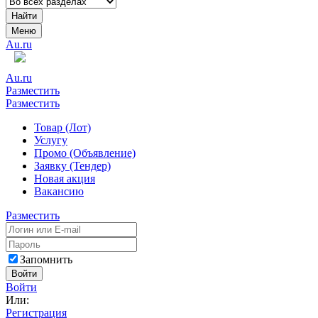
Найти
Меню
Au.ru
Au.ru
Разместить
Разместить
Товар (Лот)
Услугу
Промо (Объявление)
Заявку (Тендер)
Новая акция
Вакансию
Разместить
Запомнить
Войти
Войти
Или:
Регистрация