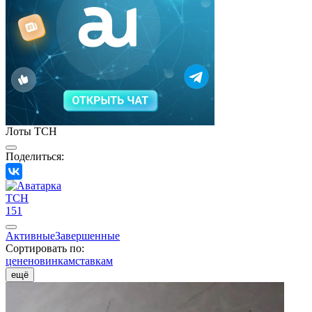
Лоты TCH
Поделиться:
TCH
151
Активные
Завершенные
Сортировать по:
цене
новинкам
ставкам
ещё