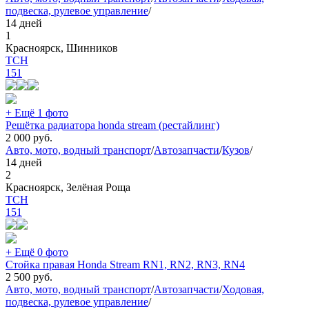
подвеска, рулевое управление
/
14 дней
1
Красноярск, Шинников
TCH
151
+ Ещё 1 фото
Решётка радиатора honda stream (рестайлинг)
2 000
руб.
Авто, мото, водный транспорт
/
Автозапчасти
/
Кузов
/
14 дней
2
Красноярск, Зелёная Роща
TCH
151
+ Ещё 0 фото
Стойка правая Honda Stream RN1, RN2, RN3, RN4
2 500
руб.
Авто, мото, водный транспорт
/
Автозапчасти
/
Ходовая,
подвеска, рулевое управление
/