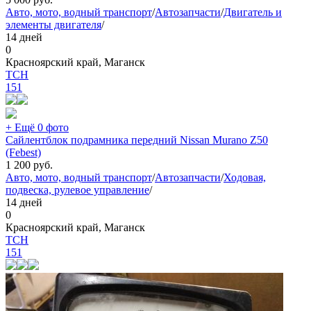
Авто, мото, водный транспорт
/
Автозапчасти
/
Двигатель и
элементы двигателя
/
14 дней
0
Красноярский край, Маганск
TCH
151
+ Ещё 0 фото
Сайлентблок подрамника передний Nissan Murano Z50
(Febest)
1 200
руб.
Авто, мото, водный транспорт
/
Автозапчасти
/
Ходовая,
подвеска, рулевое управление
/
14 дней
0
Красноярский край, Маганск
TCH
151