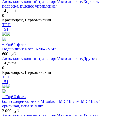
Авто, мото, водный транспорт
/
Автозапчасти
/
Ходовая,
подвеска, рулевое управление
/
14 дней
0
Красноярск, Первомайский
TCH
151
+ Ещё 1 фото
Подшипник Nachi 6206-2NSE9
600
руб.
Авто, мото, водный транспорт
/
Автозапчасти
/
Другое
/
14 дней
0
Красноярск, Первомайский
TCH
151
+ Ещё 0 фото
болт сходразвальный Mitsubishi MR 418739, MR 418674,
оригинал, цена за 4 шт.
2 000
руб.
Авто, мото, водный транспорт
/
Автозапчасти
/
Ходовая,