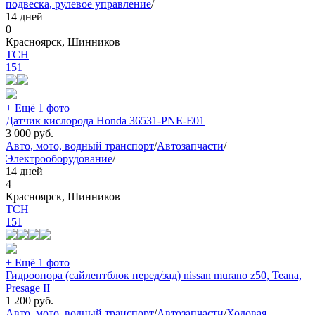
подвеска, рулевое управление
/
14 дней
0
Красноярск, Шинников
TCH
151
+ Ещё 1 фото
Датчик кислорода Honda 36531-PNE-E01
3 000
руб.
Авто, мото, водный транспорт
/
Автозапчасти
/
Электрооборудование
/
14 дней
4
Красноярск, Шинников
TCH
151
+ Ещё 1 фото
Гидроопора (сайлентблок перед/зад) nissan murano z50, Teana,
Presage II
1 200
руб.
Авто, мото, водный транспорт
/
Автозапчасти
/
Ходовая,