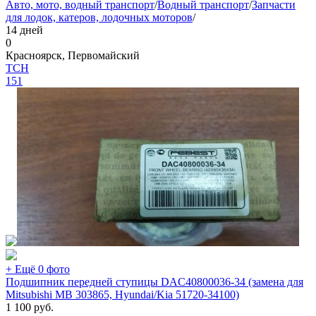
Авто, мото, водный транспорт
/
Водный транспорт
/
Запчасти
для лодок, катеров, лодочных моторов
/
14 дней
0
Красноярск, Первомайский
TCH
151
+ Ещё 0 фото
Подшипник передней ступицы DAC40800036-34 (замена для
Mitsubishi MB 303865, Hyundai/Kia 51720-34100)
1 100
руб.