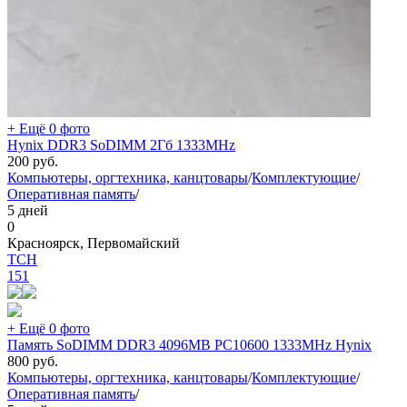
+ Ещё 0 фото
Hynix DDR3 SoDIMM 2Гб 1333MHz
200
руб.
Компьютеры, оргтехника, канцтовары
/
Комплектующие
/
Оперативная память
/
5 дней
0
Красноярск, Первомайский
TCH
151
+ Ещё 0 фото
Память SoDIMM DDR3 4096MB PC10600 1333MHz Hynix
800
руб.
Компьютеры, оргтехника, канцтовары
/
Комплектующие
/
Оперативная память
/