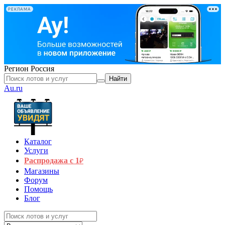
РЕКЛАМА
Регион
Россия
Найти
Au.ru
Каталог
Услуги
Распродажа с 1
₽
Магазины
Форум
Помощь
Блог