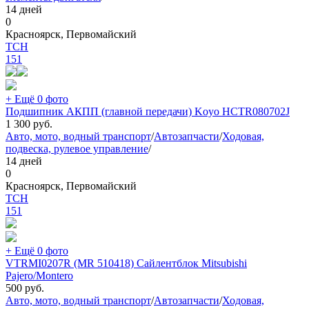
14 дней
0
Красноярск, Первомайский
TCH
151
+ Ещё 0 фото
Подшипник АКПП (главной передачи) Koyo HCTR080702J
1 300
руб.
Авто, мото, водный транспорт
/
Автозапчасти
/
Ходовая,
подвеска, рулевое управление
/
14 дней
0
Красноярск, Первомайский
TCH
151
+ Ещё 0 фото
VTRMI0207R (MR 510418) Сайлентблок Mitsubishi
Pajero/Montero
500
руб.
Авто, мото, водный транспорт
/
Автозапчасти
/
Ходовая,