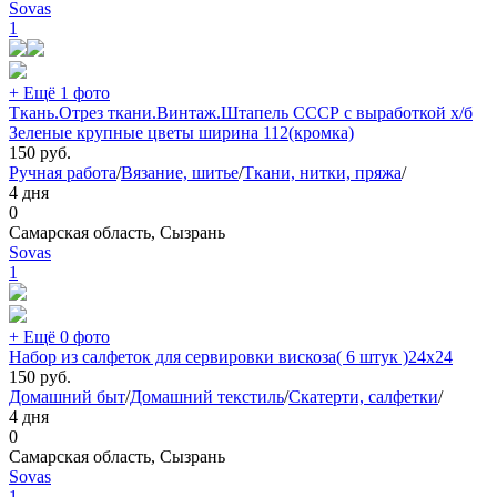
Sovas
1
+ Ещё 1 фото
Ткань.Отрез ткани.Винтаж.Штапель СССР с выработкой х/б
Зеленые крупные цветы ширина 112(кромка)
150
руб.
Ручная работа
/
Вязание, шитье
/
Ткани, нитки, пряжа
/
4 дня
0
Самарская область, Сызрань
Sovas
1
+ Ещё 0 фото
Набор из салфеток для сервировки вискоза( 6 штук )24х24
150
руб.
Домашний быт
/
Домашний текстиль
/
Скатерти, салфетки
/
4 дня
0
Самарская область, Сызрань
Sovas
1