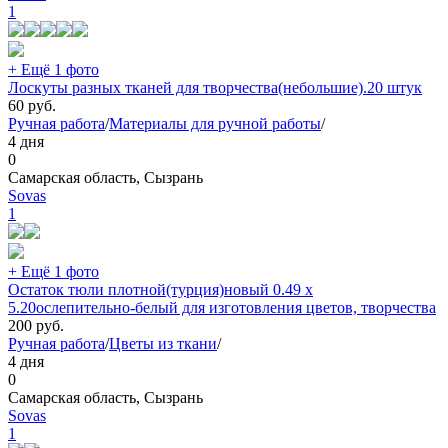
1
+ Ещё 1 фото
Лоскуты разных тканей для творчества(небольшие).20 штук
60
руб.
Ручная работа
/
Материалы для ручной работы
/
4 дня
0
Самарская область, Сызрань
Sovas
1
+ Ещё 1 фото
Остаток тюли плотной(турция)новый 0.49 х
5.20ослепительно-белый для изготовления цветов, творчества
200
руб.
Ручная работа
/
Цветы из ткани
/
4 дня
0
Самарская область, Сызрань
Sovas
1