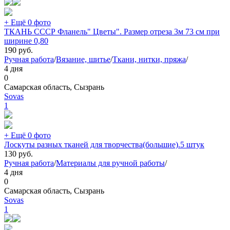
+ Ещё 0 фото
ТКАНЬ СССР Фланель" Цветы". Размер отреза 3м 73 см при
ширине 0,80
190
руб.
Ручная работа
/
Вязание, шитье
/
Ткани, нитки, пряжа
/
4 дня
0
Самарская область, Сызрань
Sovas
1
+ Ещё 0 фото
Лоскуты разных тканей для творчества(большие).5 штук
130
руб.
Ручная работа
/
Материалы для ручной работы
/
4 дня
0
Самарская область, Сызрань
Sovas
1