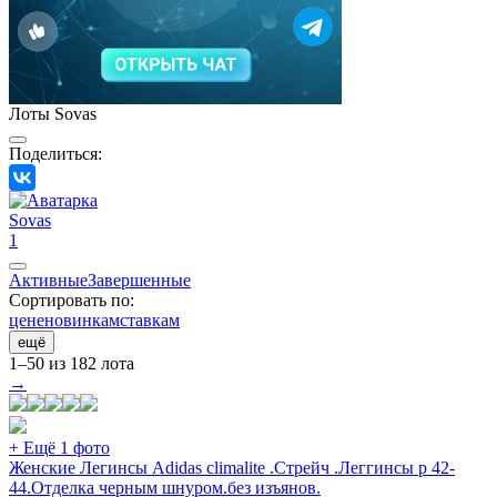
Лоты Sovas
Поделиться:
Sovas
1
Активные
Завершенные
Сортировать по:
цене
новинкам
ставкам
ещё
1–50 из 182 лота
→
+ Ещё 1 фото
Женские Легинсы Adidas climalite .Стрейч .Леггинсы р 42-
44.Отделка черным шнуром.без изъянов.