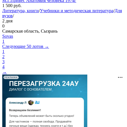
М.Г.Привес Анатомия человека 1974г
1 500
руб.
Литература, книги
/
Учебники и методическая литература
/
Для
вузов
/
2 дня
0
Самарская область, Сызрань
Sovas
1
Следующие 50 лотов →
1
2
3
4
→
РЕКЛАМА