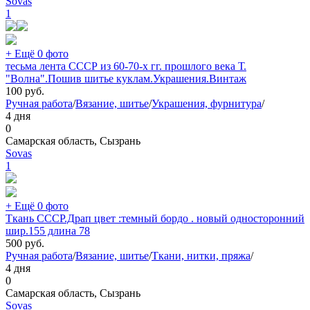
Sovas
1
+ Ещё 0 фото
тесьма лента СССР из 60-70-х гг. прошлого века Т.
"Волна".Пошив шитье куклам.Украшения.Винтаж
100
руб.
Ручная работа
/
Вязание, шитье
/
Украшения, фурнитура
/
4 дня
0
Самарская область, Сызрань
Sovas
1
+ Ещё 0 фото
Ткань CCCР.Драп цвет :темный бордо . новый односторонний
шир.155 длина 78
500
руб.
Ручная работа
/
Вязание, шитье
/
Ткани, нитки, пряжа
/
4 дня
0
Самарская область, Сызрань
Sovas