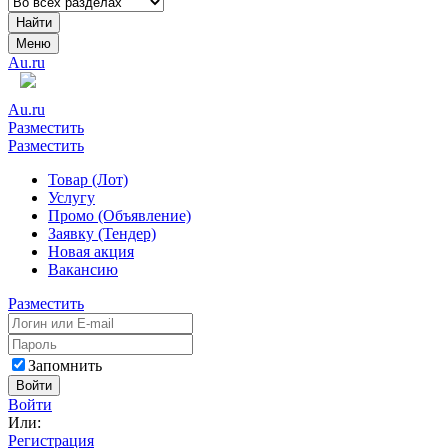
Найти
Меню
Au.ru
Au.ru
Разместить
Разместить
Товар (Лот)
Услугу
Промо (Объявление)
Заявку (Тендер)
Новая акция
Вакансию
Разместить
Запомнить
Войти
Войти
Или:
Регистрация