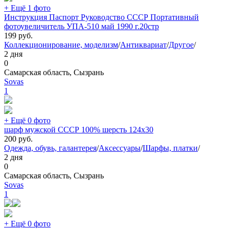
+ Ещё 1 фото
Инструкция Паспорт Руководство СССР Портативный
фотоувеличитель УПА-510 май 1990 г.20стр
199
руб.
Коллекционирование, моделизм
/
Антиквариат
/
Другое
/
2 дня
0
Самарская область, Сызрань
Sovas
1
+ Ещё 0 фото
шарф мужской СССР 100% шерсть 124х30
200
руб.
Одежда, обувь, галантерея
/
Аксессуары
/
Шарфы, платки
/
2 дня
0
Самарская область, Сызрань
Sovas
1
+ Ещё 0 фото