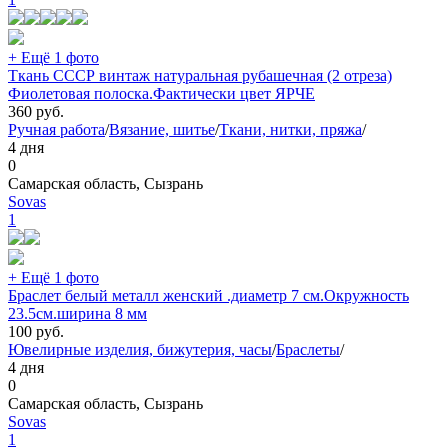
+ Ещё 1 фото
Ткань СССР винтаж натуральная рубашечная (2 отреза)
Фиолетовая полоска.Фактически цвет ЯРЧЕ
360
руб.
Ручная работа
/
Вязание, шитье
/
Ткани, нитки, пряжа
/
4 дня
0
Самарская область, Сызрань
Sovas
1
+ Ещё 1 фото
Браслет белый металл женский .диаметр 7 см.Окружность
23.5см.ширина 8 мм
100
руб.
Ювелирные изделия, бижутерия, часы
/
Браслеты
/
4 дня
0
Самарская область, Сызрань
Sovas
1