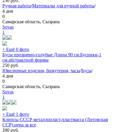
250
руб.
Ручная работа
/
Материалы для ручной работы
/
4 дня
0
Самарская область, Сызрань
Sovas
1
+ Ещё 0 фото
Бусы прозрачно-голубые Длина 90 см.Бусинки-1
см.абстрактной формы
250
руб.
Ювелирные изделия, бижутерия, часы
/
Бусы
/
4 дня
0
Самарская область, Сызрань
Sovas
1
+ Ещё 1 фото
Клипсы СССР металлопласт,пластмасса (Литовская
ССР).цена за все
200
руб.