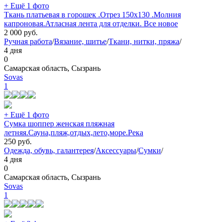
+ Ещё 1 фото
Ткань платьевая в горошек .Отрез 150х130 .Молния
капроновая.Атласная лента для отделки. Все новое
2 000
руб.
Ручная работа
/
Вязание, шитье
/
Ткани, нитки, пряжа
/
4 дня
0
Самарская область, Сызрань
Sovas
1
+ Ещё 1 фото
Сумка шоппер женская пляжная
летняя.Сауна,пляж,отдых,лето,море.Река
250
руб.
Одежда, обувь, галантерея
/
Аксессуары
/
Сумки
/
4 дня
0
Самарская область, Сызрань
Sovas
1