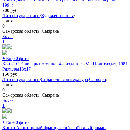
1994г
200
руб.
Литература, книги
/
Художественная
/
2 дня
0
Самарская область, Сызрань
Sovas
1
+ Ещё 0 фото
Кон И.С. Словарь по этике. 4-е издание. -М.: Политиздат, 1981
Размеры13х17
150
руб.
Литература, книги
/
Справочная литература
/
Словари
/
2 дня
0
Самарская область, Сызрань
Sovas
1
+ Ещё 0 фото
Книга.Авантюрный французский любовный роман