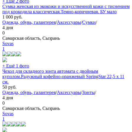
+ Ещё 2 фото
Сумка женская из экокожи и искусственной кожи с тиснением
под крокодила классическая.Темно-коричневая. БУ мало
1 000
руб.
Одежда, обувь, галантерея
/
Аксессуары
/
Сумки
/
4 дня
0
Самарская область, Сызрань
Sovas
1
+ Ещё 1 фото
Чехол для складного зонта автомата с двойным
куполом.Радужный кофейно-оранжевый SpringStar 22,5 х 11
cм.
50
руб.
Одежда, обувь, галантерея
/
Аксессуары
/
Зонты
/
4 дня
0
Самарская область, Сызрань
Sovas
1