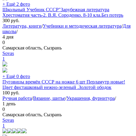
+ Ещё 2 фото
Школьный Учебник СССР"Зарубежная литература
Хрестоматия часть-2. В.Я. Сороденко. 8-10 кла.Без потерь
300
руб.
Литература, книги
/
Учебники и методическая литература
/
Для
школы
/
4 дня
0
Самарская область, Сызрань
Sovas
1
+ Ещё 0 фото
Пуговицы времён СССР на ножке 6 шт Перламутр новые!
Цвет фисташковый нежно-зеленый .Золотой ободок
100
руб.
Ручная работа
/
Вязание, шитье
/
Украшения, фурнитура
/
1 день
0
Самарская область, Сызрань
Sovas
1