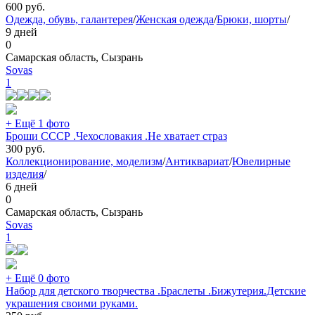
600
руб.
Одежда, обувь, галантерея
/
Женская одежда
/
Брюки, шорты
/
9 дней
0
Самарская область, Сызрань
Sovas
1
+ Ещё 1 фото
Броши СССР .Чехословакия .Не хватает страз
300
руб.
Коллекционирование, моделизм
/
Антиквариат
/
Ювелирные
изделия
/
6 дней
0
Самарская область, Сызрань
Sovas
1
+ Ещё 0 фото
Набор для детского творчества .Браслеты .Бижутерия.Детские
украшения своими руками.