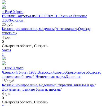
+ Ещё 0 фото
Винтаж.Салфетка из СССР 20х19. Техника Ришелье
.100%хлопок
20
руб.
Коллекционирование, моделизм
/
Антиквариат
/
Одежда,
текстиль
/
4 дня
0
Самарская область, Сызрань
Sovas
1
+ Ещё 0 фото
Членский билет 1988 Всероссийское добровольное общество
автомотолюбителей.Непочтовая марка.Заполнен
150
руб.
Коллекционирование, моделизм
/
Открытки, билеты и др.
/
Документы, ценные бумаги, письма
/
4 дня
0
Самарская область, Сызрань