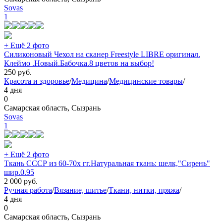
Sovas
1
+ Ещё 2 фото
Силиконовый Чехол на сканер Freestyle LIBRE оригинал.
Клеймо .Новый.Бабочка.8 цветов на выбор!
250
руб.
Красота и здоровье
/
Медицина
/
Медицинские товары
/
4 дня
0
Самарская область, Сызрань
Sovas
1
+ Ещё 2 фото
Ткань СССР из 60-70х гг.Натуральная ткань: шелк,"Сирень"
шир.0.95
2 000
руб.
Ручная работа
/
Вязание, шитье
/
Ткани, нитки, пряжа
/
4 дня
0
Самарская область, Сызрань