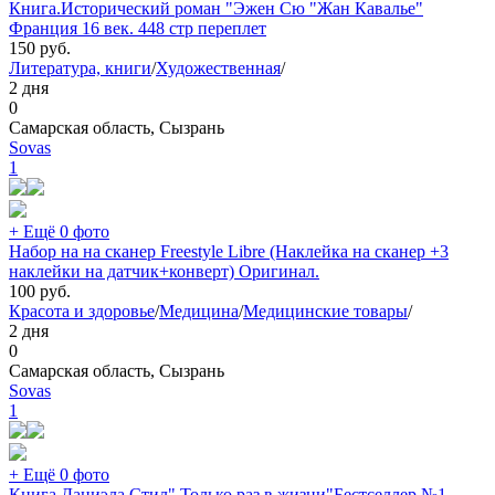
Книга.Исторический роман "Эжен Сю "Жан Кавалье"
Франция 16 век. 448 стр переплет
150
руб.
Литература, книги
/
Художественная
/
2 дня
0
Самарская область, Сызрань
Sovas
1
+ Ещё 0 фото
Набор на на сканер Freestyle Libre (Наклейка на сканер +3
наклейки на датчик+конверт) Оригинал.
100
руб.
Красота и здоровье
/
Медицина
/
Медицинские товары
/
2 дня
0
Самарская область, Сызрань
Sovas
1
+ Ещё 0 фото
Книга.Даниэла Стил" Только раз в жизни"Бестселлер №1