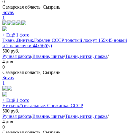
0
Самарская область, Сызрань
Sovas
1
+ Ещё 1 фото
Ткань .Винтаж.Гобелен СССР толстый лоскут 155х45 новый
и 2 наволочки 44х56(бу)
500
руб.
Ручная работа
/
Вязание, шитье
/
Ткани, нитки, пряжа
/
4 дня
0
Самарская область, Сызрань
Sovas
1
+ Ещё 1 фото
Нитки х/б вязальные. Снежинка. СССР
500
руб.
Ручная работа
/
Вязание, шитье
/
Ткани, нитки, пряжа
/
4 дня
0
Самарская область, Сызрань