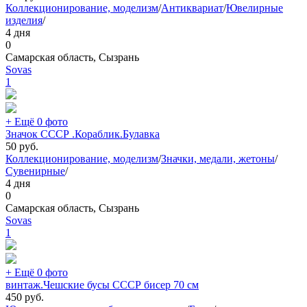
Коллекционирование, моделизм
/
Антиквариат
/
Ювелирные
изделия
/
4 дня
0
Самарская область, Сызрань
Sovas
1
+ Ещё 0 фото
Значок СССР .Кораблик.Булавка
50
руб.
Коллекционирование, моделизм
/
Значки, медали, жетоны
/
Сувенирные
/
4 дня
0
Самарская область, Сызрань
Sovas
1
+ Ещё 0 фото
винтаж.Чешские бусы СССР бисер 70 см
450
руб.