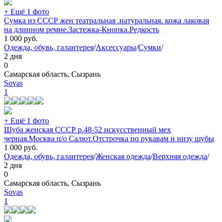
+ Ещё 1 фото
Сумка из СССР жен театральная .натуральная. кожа лаковая
на длинном ремне.Застежка-Кнопка.Редкость
1 000
руб.
Одежда, обувь, галантерея
/
Аксессуары
/
Сумки
/
2 дня
0
Самарская область, Сызрань
Sovas
1
+ Ещё 1 фото
Шуба женская СССР р.48-52 искусственный мех
черная.Москва п/о Салют.Отстрочка по рукавам и низу шубы
1 000
руб.
Одежда, обувь, галантерея
/
Женская одежда
/
Верхняя одежда
/
2 дня
0
Самарская область, Сызрань
Sovas
1