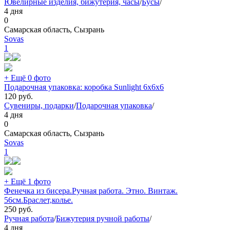
Ювелирные изделия, бижутерия, часы
/
Бусы
/
4 дня
0
Самарская область, Сызрань
Sovas
1
+ Ещё 0 фото
Подарочная упаковка: коробка Sunlight 6х6х6
120
руб.
Сувениры, подарки
/
Подарочная упаковка
/
4 дня
0
Самарская область, Сызрань
Sovas
1
+ Ещё 1 фото
Фенечка из бисера.Ручная работа. Этно. Винтаж.
56см.Браслет,колье.
250
руб.
Ручная работа
/
Бижутерия ручной работы
/
4 дня