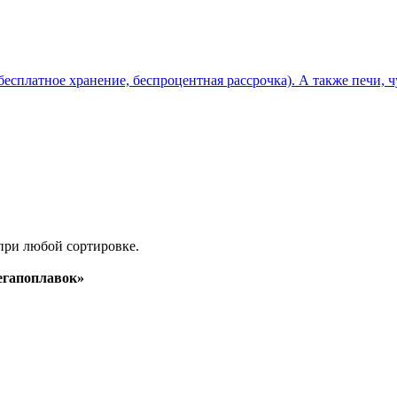
бесплатное хранение, беспроцентная рассрочка). А также печи, 
при любой сортировке.
гапоплавок»