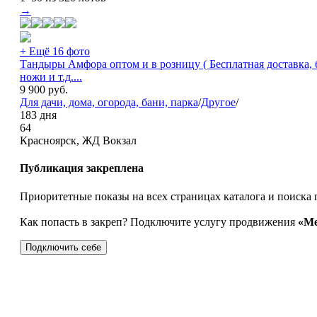
→
+ Ещё 16 фото
Тандыры Амфора оптом и в розницу ( Бесплатная доставка, 
ножи и т.д....
9 900
руб.
Для дачи, дома, огорода, бани, парка
/
Другое
/
183 дня
64
Красноярск, ЖД Вокзал
Публикация закреплена
Приоритетные показы на всех страницах каталога и поиска 
Как попасть в закреп? Подключите услугу продвижения
«Ме
Подключить себе