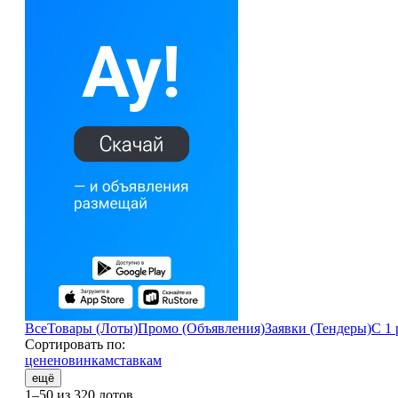
Все
Товары (Лоты)
Промо (Объявления)
Заявки (Тендеры)
С 1 
Сортировать по:
цене
новинкам
ставкам
ещё
1–50 из 320 лотов