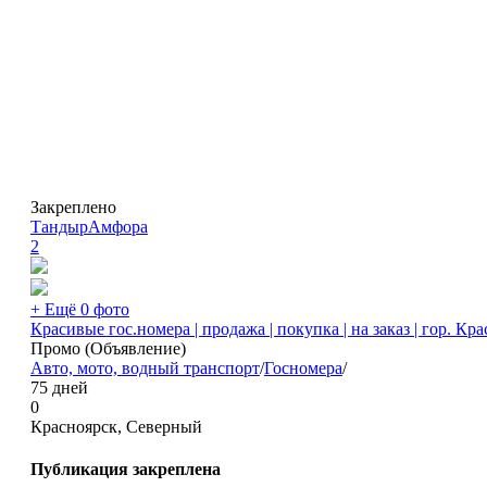
Закреплено
ТандырАмфора
2
+ Ещё 0 фото
Красивые гос.номера | продажа | покупка | на заказ | гор. Кр
Промо (Объявление)
Авто, мото, водный транспорт
/
Госномера
/
75 дней
0
Красноярск, Северный
Публикация закреплена