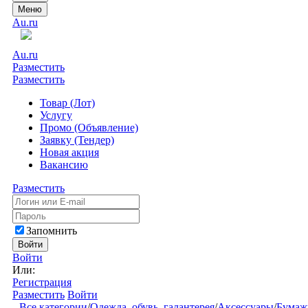
Меню
Au.ru
Au.ru
Разместить
Разместить
Товар (Лот)
Услугу
Промо (Объявление)
Заявку (Тендер)
Новая акция
Вакансию
Разместить
Запомнить
Войти
Войти
Или:
Регистрация
Разместить
Войти
Все категории
/
Одежда, обувь, галантерея
/
Аксессуары
/
Бумаж