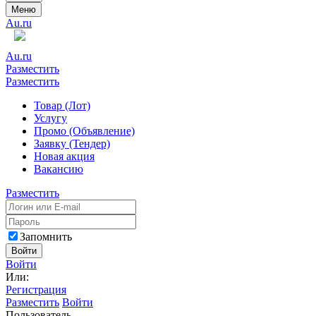
Меню
Au.ru
Au.ru
Разместить
Разместить
Товар (Лот)
Услугу
Промо (Объявление)
Заявку (Тендер)
Новая акция
Вакансию
Разместить
Запомнить
Войти
Войти
Или:
Регистрация
Разместить
Войти
Пользователь