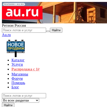
РЕКЛАМА • AU.RU
Регион
Россия
Найти
Au.ru
Каталог
Услуги
Распродажа с 1
₽
Магазины
Форум
Помощь
Блог
Найти