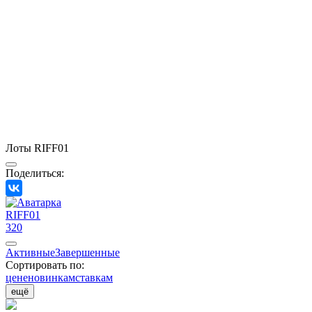
Лоты RIFF01
Поделиться:
RIFF01
320
Активные
Завершенные
Сортировать по:
цене
новинкам
ставкам
ещё