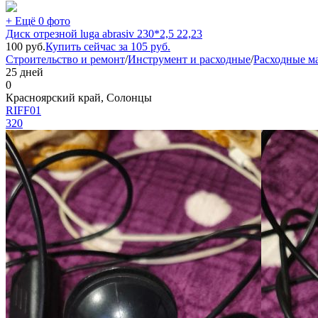
+ Ещё 0 фото
Диск отрезной luga abrasiv 230*2,5 22,23
100
руб.
Купить сейчас за
105
руб.
Строительство и ремонт
/
Инструмент и расходные
/
Расходные м
25 дней
0
Красноярский край, Солонцы
RIFF01
320